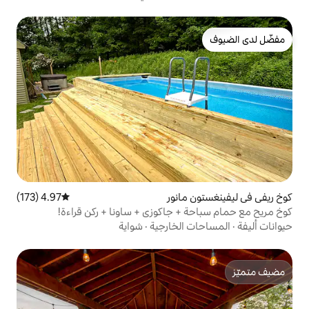
انور
4.97 (173)
متوسط التقييم 4.97 من 5، 173 مراجعات
 جاكوزي + ساونا + ركن قراءة!
لخارجية
·
شواية