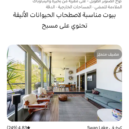
مقربة من بحيرة والينباوباك
ت الخارجية
·
الدقة
صطحاب الحيوانات الأليفة
وي على مسبح
4.83 (249)
متوسط التقييم 4.83 من 5، 249 مراجعات