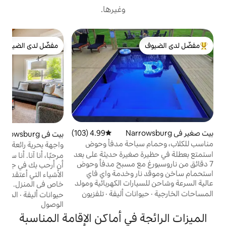
وغيرها.
كو
مفضّل لدى الضيوف
و
لدى الضيوف
مفضّل لدى الضيوف
ا
ت
ا
آ
ل
ا
ح
أ
ا
ا
4.99 (103)
متوسط التقييم 4.99 من 5، 103 مراجعات
بيت في Narrowsburg
4.93 (147)
متوسط التقييم 4.93 من 5، 147 مراجعات
باحة مدفأ وحوض
واجهة بحرية رائعة مع حوض استحمام ساخن
م
مسيج
ومستوى ألعاب
غيرة حديثة على بعد
مرحبًا، أنا آنا. أنا سعيدة جدًا لوجودك هنا، وأود
ر
مع مسبح مدفأ وحوض
أن أرحب بك في جاي بيج سكاي! إليك بعض
 وخدمة واي فاي
الأشياء التي أعتقد أنك ستستمتع بها بشكل
ات الكهربائية ومولد
خاص في المنزل. النقاط البارزة - ستعجبك: •
احتياطي وفناء مسيج بالكامل لكلابك! يقع بيتي
الموقع - موقع هادئ على الواجهة البحرية على
نات أليفة
·
تلفزيون
حيوانات أليفة
·
المساحات الخارجية
·
تسجيل
ة في هامليت، على بعد
بحيرة مساحتها 27 فدانًا • حوض استحمام
الوصول
 ناروسبورغ الرئيسي!
ساخن (على مدار العام) - هدية للاسترخاء بعد
في أماكن الإقامة المناسبة
يل وليفينغستون مانور
المشي لمسافات طويلة أو التزلج أو الاستكشاف