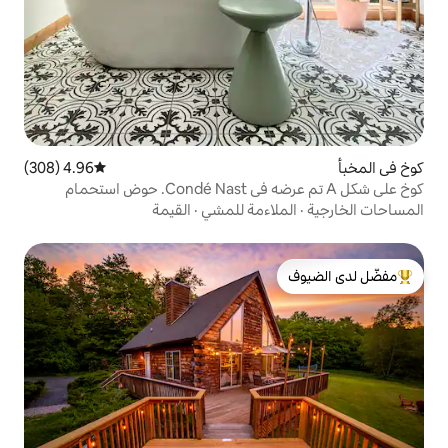
4.96 (308)
متوسط التقييم 4.96 من 5، 308 مراجعات
كوخ على شكل A تم عرضه في Condé Nast. حوض استحمام
احة
اءمة للمشي
·
القيمة
لدى الضيوف