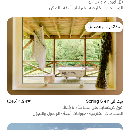
ات أليفة
·
الديكور
4.94 (246)
متوسط التقييم 4.94 من 5، 246 مراجعات
ا
ات أليفة
·
الوصول والتجوّل