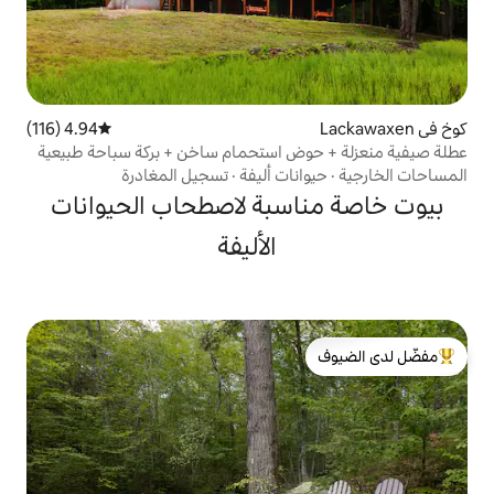
4.94 (116)
متوسط التقييم 4.94 من 5، 116 مراجعات
ض استحمام ساخن + بركة سباحة طبيعية
ات أليفة
·
تسجيل المغادرة
سبة لاصطحاب الحيوانات
الأليفة
لدى الضيوف