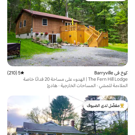
5 (210)
متوسط التقييم 5 من 5، 210 مراجعات
ت الخارجية
·
هادئ
لدى الضيوف