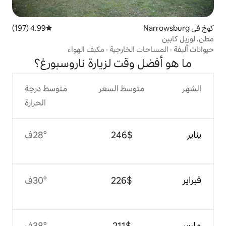
4.99 (197)
متوسط التقييم 4.99 من 5، 197 مراجعات
لخارجية
·
مكيف الهواء
قت لزيارة ناروسبورغ؟
وسط السعر
متوسط درجة
الحرارة
$‏246
28°ف
$‏226
30°ف
$‏211
38°ف