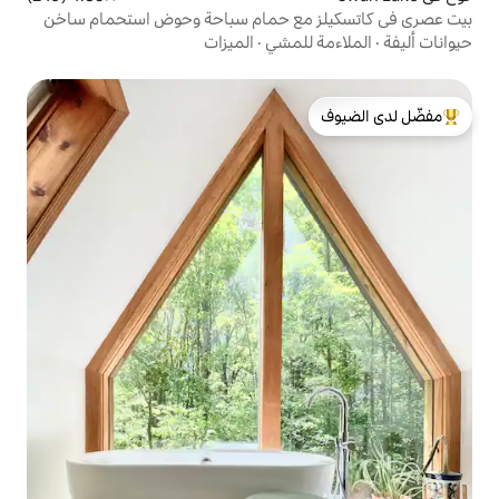
مع حمام سباحة وحوض استحمام ساخن
لمشي
·
الميزات
لدى الضيوف