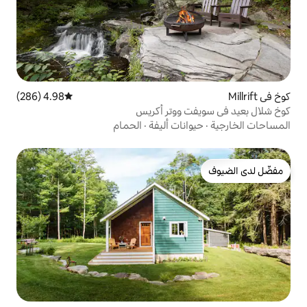
4.98 (286)
متوسط التقييم 4.98 من 5، 286 مراجعات
ووتر أكريس
ات أليفة
·
الحمام