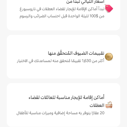
دأ من
 للإيجار لقضاء العطلات في ناروسبورغ
المُتحقَّق منها
يجار مناسبة للعائلات لقضاء