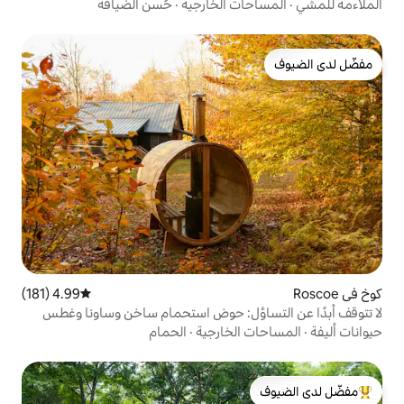
ت الخارجية
·
حُسن الضيافة
4.99 (181)
متوسط التقييم 4.99 من 5، 181 مراجعات
ؤل: حوض استحمام ساخن وساونا وغطس
لخارجية
·
الحمام
لدى الضيوف