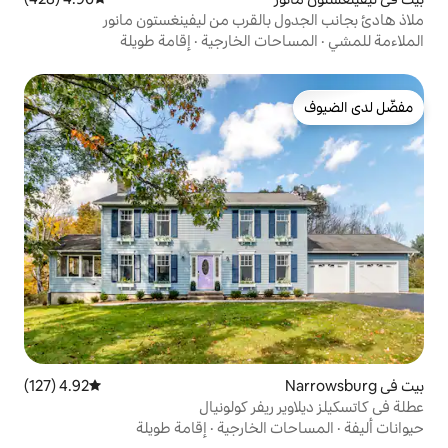
القرب من ليفينغستون مانور
ت الخارجية
·
إقامة طويلة
4.92 (127)
متوسط التقييم 4.92 من 5، 127 مراجعات
يفر كولونيال
لخارجية
·
إقامة طويلة