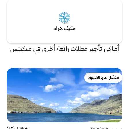
مكيف هواء
ات رائعة أخرى في ميكينس
4.96 (50)
متوسط التقييم 4.96 من 5، 50 مراجعات