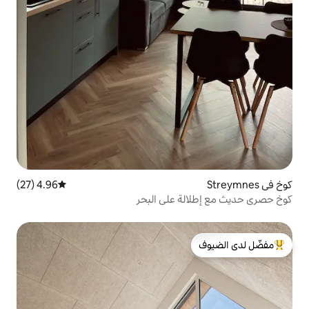
4.96 (27)
متوسط التقييم 4.96 من 5، 27 مراجعات
 على البحر
لدى الضيوف