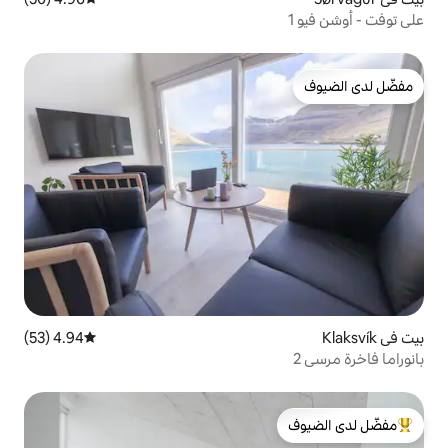
4.94 (53)
متوسط التقييم 4.94 من 5، 53 مراجعات
لدى الضيوف