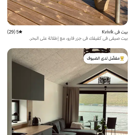
5 (29)
متوسط التقييم 5 من 5، 29 مراجعات
 فارو، مع إطلالة على البحر.
لدى الضيوف