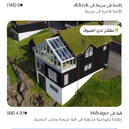
5 (145)
متوسط التقييم 5 من 5، 145 مراجعات
لدى الضيوف
4.91 (68)
متوسط التقييم 4.91 من 5، 68 مراجعات
 فيلا مريحة بجانب المحيط.