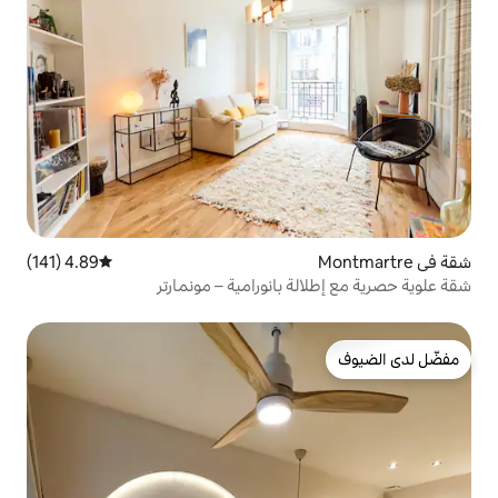
4.89 (141)
متوسط التقييم 4.89 من 5، 141 مراجعات
 بانورامية – مونمارتر