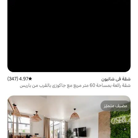
4.97 (347)
متوسط التقييم 4.97 من 5، 347 مراجعات