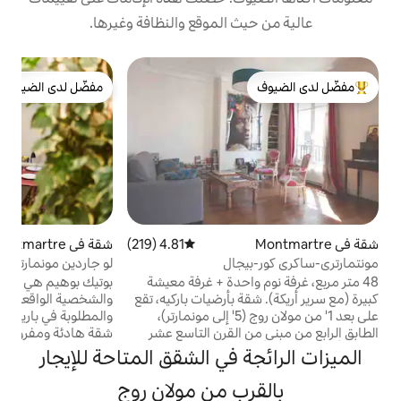
عالية من حيث الموقع والن
ن
مفضّل لدى الضيوف
مفضّل لدى الضيوف
من أبرز ال
!
ض
ى
ى
ن
ى
متوسط التقييم 4.95 من 5، 149 مراجعات
4.95 (149)
شقة في Montmartre
متوسط التقييم 4.81 من 5، 219 مراجعات
4.81 (219)
)
لو جاردين مونمارتر · تراس هادئ وخاص
مون
بوتيك بوهيم هي مجموعة من الشقق الفريدة
48 متر مربع، غرفة

والشخصية الواقعة في أكثر الأحياء الأصيلة
كبيرة (مع سرير أريكة
والمطلوبة في باريس. لو جاردن مونمارتر هي
على بعد 1' من مولان روج (5' إلى مونمارتر)،
شقة هادئة ومفروشة بالتصميمات تقع في
الطابق الرابع من
الجزء العلوي من مونمارتر، على بعد 5 دقائق سيرًا
ويمكن أن ينام فيها 4 أشخاص. منط
الميزات الرائجة في الشقق 
على الأقدام من ساكري كور وميدان دو تيرتر.
شقة مشرقة وهادئة
يتميز بتراس خاص مساحته 23 مترًا مربعًا،
وبيجال وسانت جو
بالقرب من مولا
ومساحة خارجية نادرة في هذه المنطقة
على الأقدام (3 إلى 5 دقائق). تسجيل