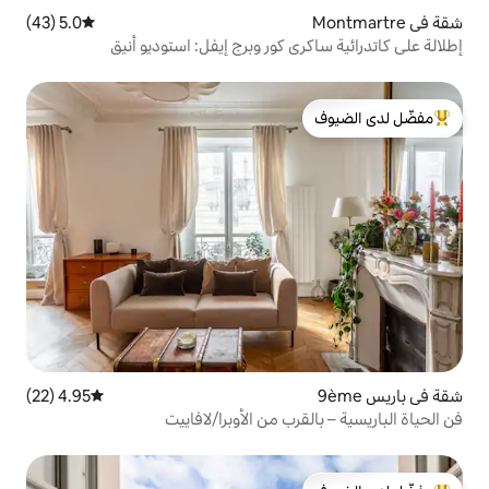
5.0 (43)
متوسط التقييم 5.0 من 5، 43 مراجعات
 كور وبرج إيفل: استوديو أنيق
لدى الضيوف
4.95 (22)
متوسط التقييم 4.95 من 5، 22 مراجعات
ب من الأوبرا/لافاييت