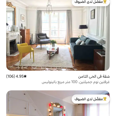
لدى الضيوف
4.95 (106)
متوسط التقييم 4.95 من 5، 106 مراجعات
لدى الضيوف