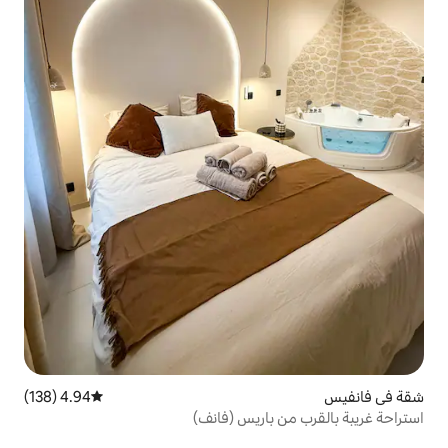
4.94 (138)
متوسط التقييم 4.94 من 5، 138 مراجعات
باريس (فانف)