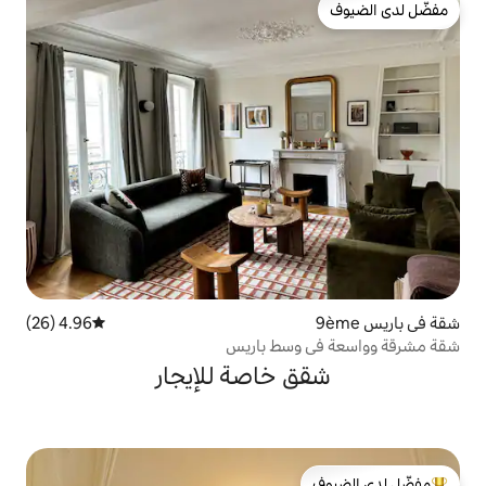
4.96 (26)
متوسط التقييم 4.96 من 5، 26 مراجعات
سط باريس
خاصة للإيجار