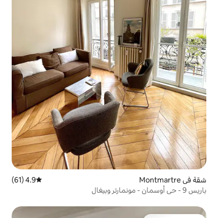
4.9 (61)
متوسط التقييم 4.9 من 5، 61 مراجعات