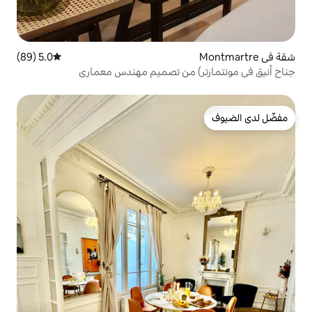
5.0 (89)
متوسط التقييم 5.0 من 5، 89 مراجعات
) من تصميم مهندس معماري