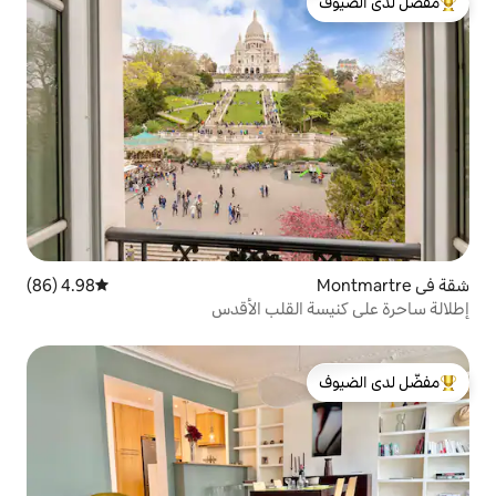
لدى الضيوف
4.98 (86)
متوسط التقييم 4.98 من 5، 86 مراجعات
القلب الأقدس
لدى الضيوف