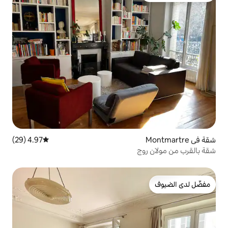
4.97 (29)
متوسط التقييم 4.97 من 5، 29 مراجعات