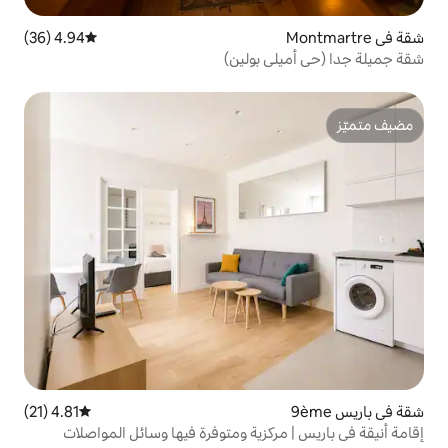
4.94 (36)
متوسط التقييم 4.94 من 5، 36 مراجعات
 بولين)
4.81 (21)
متوسط التقييم 4.81 من 5، 21 مراجعات
كزية ومتوفرة فيها وسائل المواصلات