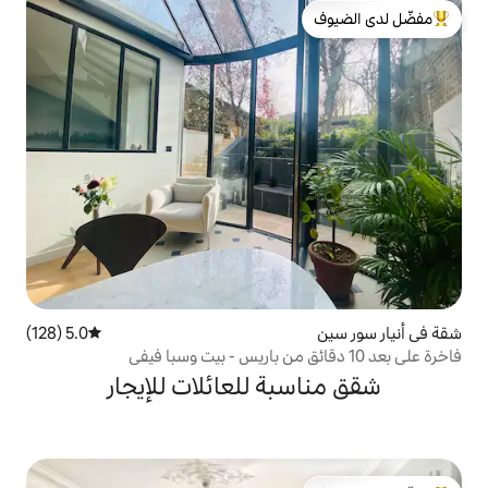
لدى الضيوف
5.0 (128)
متوسط التقييم 5.0 من 5، 128 مراجعات
ة للعائلات للإيجار