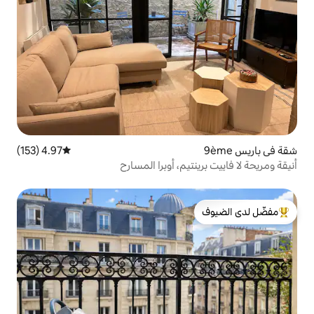
4.97 (153)
متوسط التقييم 4.97 من 5، 153 مراجعات
يم، أوبرا المسارح
لدى الضيوف