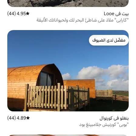
4.95 (44)
متوسط التقييم 4.95 من 5، 44 مراجعات
بحر لك ولحيواناتك الأليفة
4.89 (44)
متوسط التقييم 4.89 من 5، 44 مراجعات
د