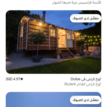
4.97 (68)
متوسط التقييم 4.97 من 5، 68 مراجعات