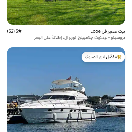
5 (52)
متوسط التقييم 5 من 5، 52 مراجعات
كورنوال، إطلالة على البحر
لدى الضيوف