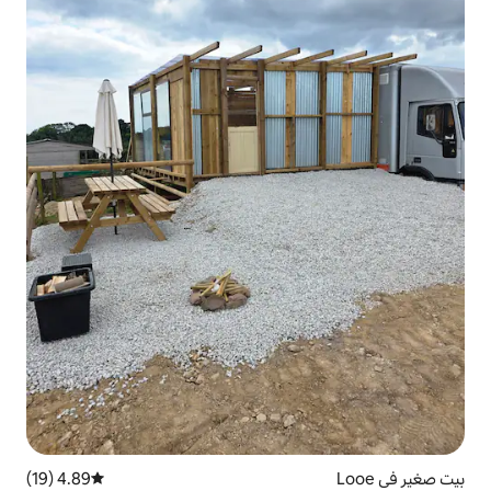
4.89 (19)
متوسط التقييم 4.89 من 5، 19 مراجعات