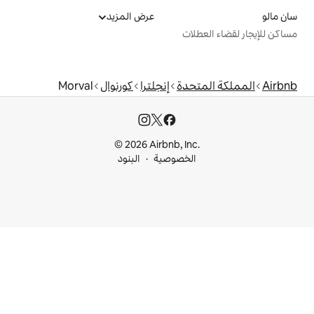
عرض المزيد
ت
دة
إنجلترا
كورنوال
Morval
© 2026 Airbnb, I
خصوصية
البنود