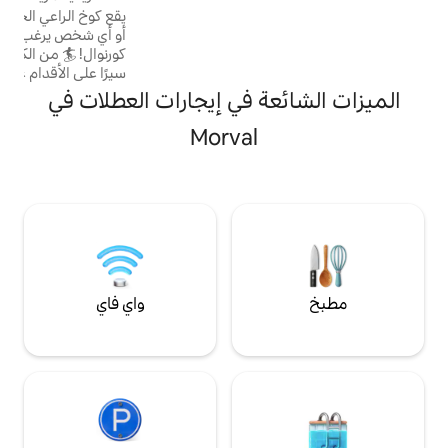
ملاحظة أن السقف في
من البحر
يقع كوخ الراعي الخاص بنا في موقع رائع للمشاة
الطابق السفلي أقل ارتفاعًا قليلاً (6 أقدام و4
أو أي شخص يرغب في استكشاف القليل من
مان، لدينا كاميرا لجرس
كورنوال! 🏄 من الكوخ: *ميليندريث: 20 دقيقة
سيرًا على الأقدام على الساحل. *سيتون/
داوندرى: 35 دقيقة سيرًا على الأقدام على
ة في إيجارات العطلات في
الساحل. *لو: على بعد 10 دقائق بالسيارة أو 50
دقيقة سيرًا على الأقدام على الساحل تقودك إلى
Morval
بلدة لو النابضة بالحياة، التي تزخر بالمتاجر
والمطاعم والسحر. هذا هو المكان الذي تدور
فيه أحداث المسلسل التلفزيوني Beyond
paradise! استمتع بالمناظر الخلابة للوادي
واكتشف الحياة البرية المحلية: الطيور والخيول
والأرانب - من عتبة بابك!
واي فاي