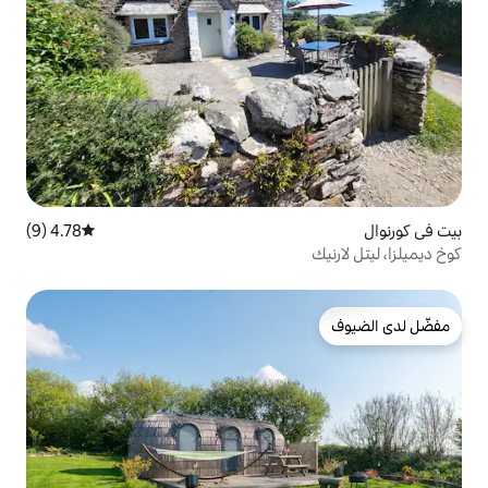
4.78 (9)
متوسط التقييم 4.78 من 5، 9 مراجعات