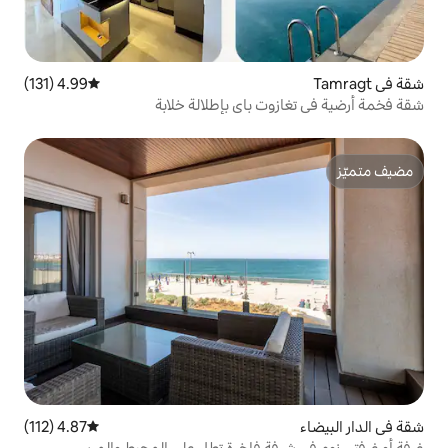
4.99 (131)
متوسط التقييم 4.99 من 5، 131 مراجعات
 باي بإطلالة خلابة
4.87 (112)
متوسط التقييم 4.87 من 5، 112 مراجعات
ة فاخرة تطل على المحيط والمرسى