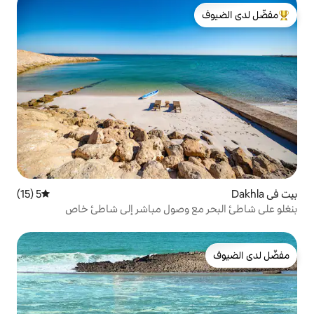
لدى الضيوف
5 (15)
متوسط التقييم 5 من 5، 15 مراجعات
ع وصول مباشر إلى شاطئ خاص