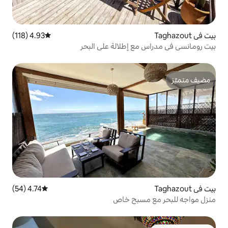
4.93 (118)
متوسط التقييم 4.93 من 5، 118 مراجعات
 إطلالة على البحر
4.74 (54)
متوسط التقييم 4.74 من 5، 54 مراجعات
بح خاص