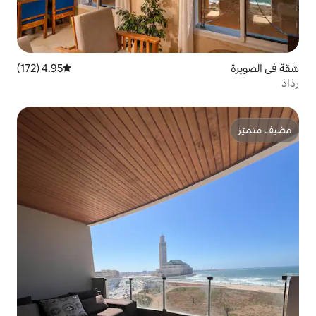
4.95 (172)
متوسط التقييم 4.95 من 5، 172 مراجعات