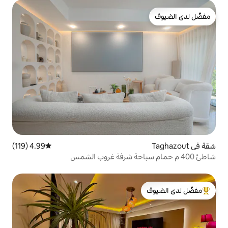
4.99 (119)
متوسط التقييم 4.99 من 5، 119 مراجعات
لدى الضيوف