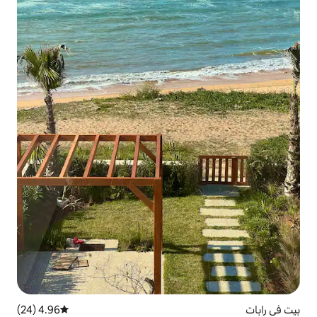
4.96 (24)
متوسط التقييم 4.96 من 5، 24 مراجعات