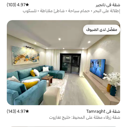
4.97 (103)
متوسط التقييم 4.97 من 5، 103 مراجعات
سباحة • شاطئ ملاباطة • تلسكوب
4.97 (143)
متوسط التقييم 4.97 من 5، 143 مراجعات
ط: خليج تغازوت