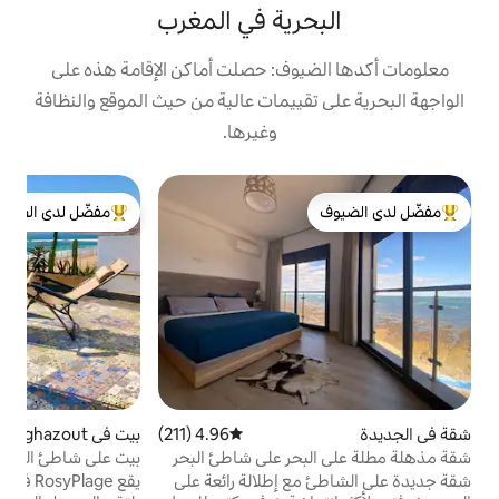
رية في المغرب
وف: حصلت أماكن الإقامة هذه على
ييمات عالية من حيث الموقع والنظافة
وغيرها.
ب
مفضّل لدى الضيوف
د
لدى الضيوف
من أبرز البيوت المفضّلة لدى الضيوف
م
م
ل
ا
و
و
ا
و
4.96 (211)
متوسط التقييم 4.96 من 5، 211 مراجعات
بيت في Taghazout
4.88 (298)
متوسط التقييم 4.88 من 5، 298 مراجعات
حر على شاطئ البحر
بيت على شاطئ البحر مع تراس على السطح
ب
و
 إطلالة رائعة على
يقع RosyPlage في قرية أغرود الملونة، حيث