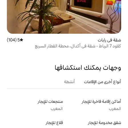
5 (104)
متوسط التقييم 5 من 5، 104 مراجعات
تكشافها
أنشطة
منتجعات للإيجار
المغرب
قلاع للإيجار