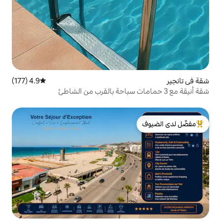
4.9 (177)
متوسط التقييم 4.9 من 5، 177 مراجعات
لدى الضيوف