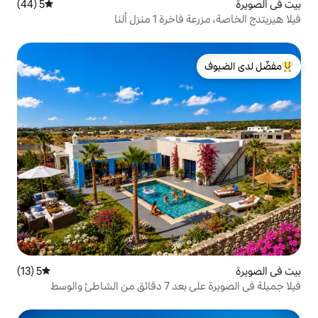
5 (44)
متوسط التقييم 5 من 5، 44 مراجعات
1 منزل ألنا
لدى الضيوف
5 (13)
متوسط التقييم 5 من 5، 13 مراجعات
طئ والوسط