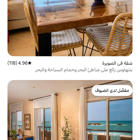
4.96 (118)
متوسط التقييم 4.96 من 5، 118 مراجعات
بحر وحمام السباحة والبحر