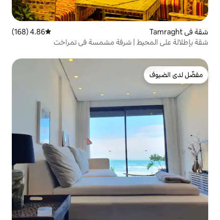
4.86 (168)
متوسط التقييم 4.86 من 5، 168 مراجعات
 | شرفة مشمسة في تمراخت