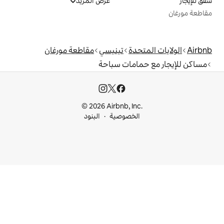
عرض المزيد
دة
تينيسي
مقاطعة مورغان
امات سباحة
© 2026 Airbnb, I
خصوصية
البنود