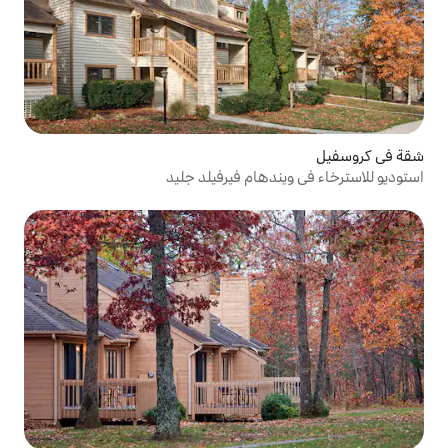
هام فيرفيلد جليد