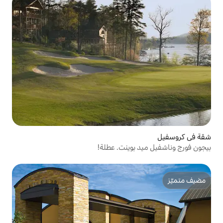
وينت. عطلة!