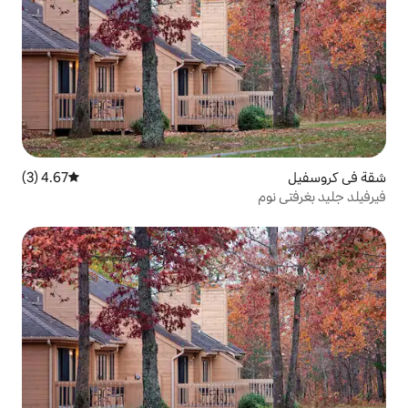
4.67 (3)
متوسط التقييم 4.67 من 5، 3 مراجعات