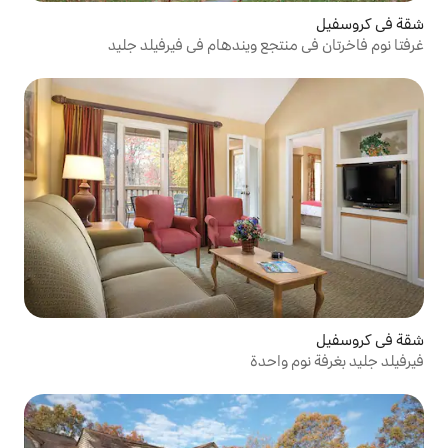
ع ويندهام في فيرفيلد جليد
حدة