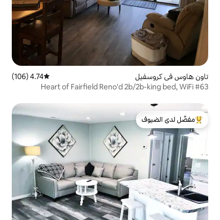
4.74 (106)
متوسط التقييم 4.74 من 5، 106 مراجعات
Heart of Fairfield Reno'd 2
لدى الضيوف