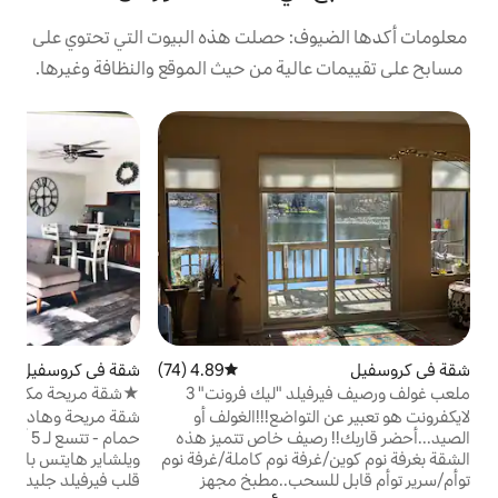
: حصلت هذه البيوت التي تحتوي على
ية من حيث الموقع والنظافة وغيرها.
م
س
ه
ل
و
ا
ا
4.89 (74)
متوسط التقييم 4.89 من 5، 74 مراجعات
شقة في كروسفيل
4.82 (39)
متوسط التقييم 4.82 من 5، 39 مراجعات
م
ملعب غولف ورصيف فيرفيلد "ليك فرونت" 3
★شقة مريحة مكونة من غرفتي نوم وحمام
ونصف ♥ في فيرفيلد جليد - سرير كينج، واي
أ
واضع!!!الغولف أو
شقة مريحة وهادئة مكونة من غرفتي نوم/1.5
فاي
يف خاص تتميز هذه
حمام - تتسع لـ 5 أشخاص. تم تجديد منطقة
ة نوم كاملة/غرفة نوم
ويلشاير هايتس بالكامل في يونيو 2018 وتقع في
حب..مطبخ مجهز
قلب فيرفيلد جليد، وتشمل إمكانية وصول