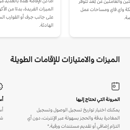
أماكن الإقامة هذه بالعديد م
ين والعاملين عن بُعد تتوفر
الميزات الفريدة، بدءًا من الأك
كة واي فاي ومساحات عمل
على جانب جرف أو القوارب الس
ة.
الهادئة.
الميزات والامتيازات للإقامات الطويلة
المرونة التي تحتاج إليها
أس
يمكنك اختيار تواريخ تسجيل الوصول وتسجيل
أس
المغادرة بدقة والحجز بسهولة عبر الإنترنت، دون أي
شه
التزام إضافي أو تقديم مستندات ورقية.*