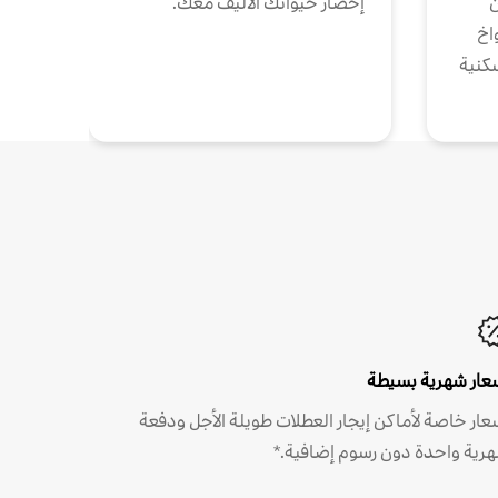
ن
إحضار حيوانك الأليف معك.
واخ
كنية
عار شهرية بسيطة
عار خاصة لأماكن إيجار العطلات طويلة الأجل ودفعة
رية واحدة دون رسوم إضافية.*