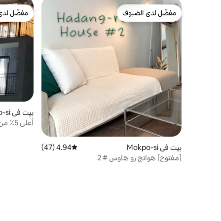
مفضّل لدى الضيوف
مفضّل لدى
مفضّل لدى الضيوف
مفضّل لدى
بيت في Mokpo-si
(10-15
تراس) 4 غرف نوم، 5 أسرّة، 3 حمامات
بيت في Mokpo-si
4.94 (47)
متوسط التقييم 4.94 من 5، 47 مراجعات
[مفتوح] هوانج رو هاوس # 2