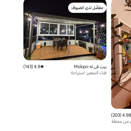
مفضّل لدى الضيوف
مفضّل لدى الضيوف
بيت في Mokpo-si
4.9 (143)
متوسط التقييم 4.9 من 5، 143 مراجعات
فناء الشعير: استراحة
4.98 (203
التقييم 4.98 من 5، 203 مراجعات
الأقدام من محطة