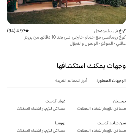
4.97 (94)
متوسط التقييم 4.97 من 5، 94 مراجعات
 10 دقائق من برونز
تجوّل
تكشافها
 المعالم القريبة
غولد كوست
ت
مساكن للإيجار لقضاء العطلات
توومبا
ت
مساكن للإيجار لقضاء العطلات