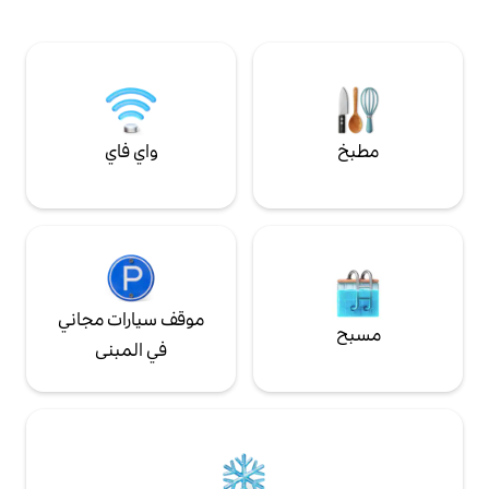
 في شرفة جميلة. مسكن
Dairy Bales جزءًا من نسيج مزرعة ألبان
هادئ تمامًا، ولكنه يبعد 15 دقيقة فقط عن
مزدهرة في غولد كوست هينترلاند المذهلة.
دز وشواطئ المحيط.
محاط بفدادين من الأراضي الزراعية.
واي فاي
موقف سيارات مجاني
في المبنى