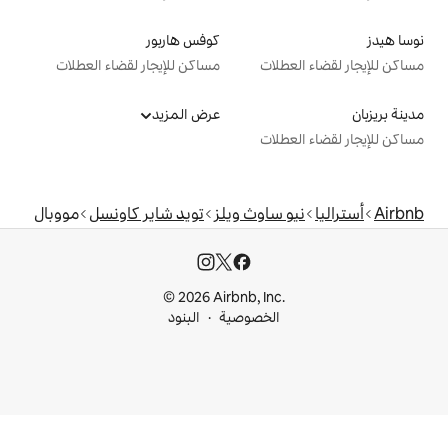
كوفس هاربور
ت
مساكن للإيجار لقضاء العطلات
عرض المزيد
ت
اوث ويلز
تويد شاير كاونسل
مووبال
© 2026 Airbnb, I
خصوصية
البنود