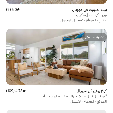
5.0 (9)
متوسط التقييم 5.0 من 5، 9 مراجعات
وصول
4.78 (109)
متوسط التقييم 4.78 من 5، 109 مراجعات
ي مع حمام سباحة