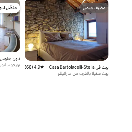
مضيف متميّز
مفضّل لدى
مضيف متميّز
مفضّل لدى
ra
بورجو ساتورنو
بيت في Casa Bartolacelli-Stella
4.9 (68)
متوسط التقييم 4.9 من 5، 68 مراجعات
بيت ستيلا بالقرب من مارانيللو