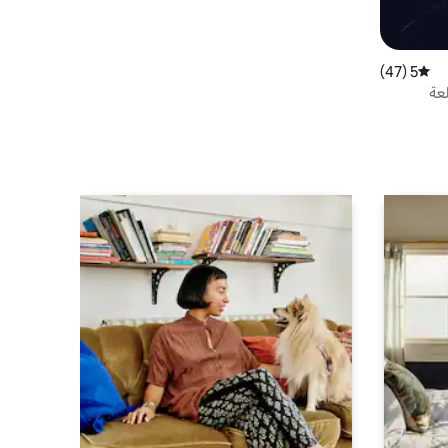
5 (47)
متوسط التقييم 5 من 5، 47 مراجعات
عة