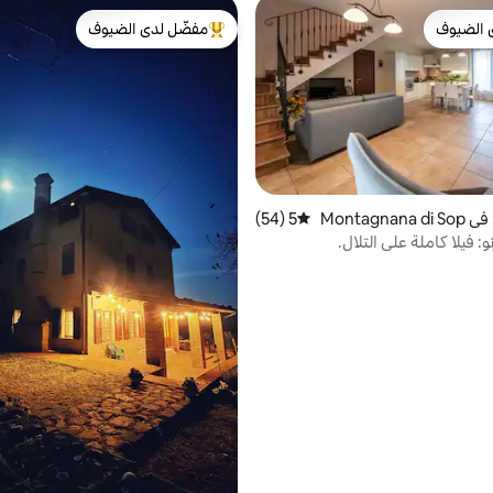
 الضيوف
مفضّل لدى الضيوف
 الضيوف
من أبرز البيوت المفضّلة لدى الضيوف
تاون هاوس في Montagnana di Sop
5 (54)
متوسط التقييم 5 من 5، 54 مراجعات
: فيلا كاملة على التلال.