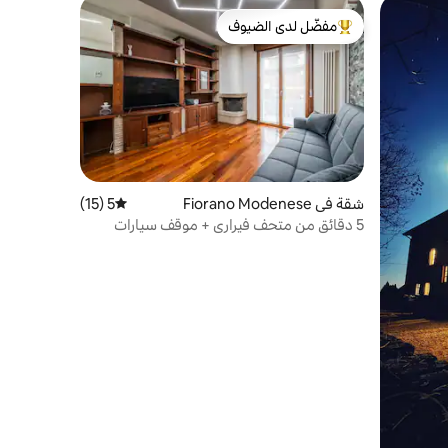
مفضّل لدى الضيوف
من أبرز البيوت المفضّلة لدى الضيوف
شقة في Fiorano Modenese
5 (15)
متوسط التقييم 5 من 5، 15 مراجعات
5 دقائق من متحف فيراري + موقف سيارات
مجاني + مكيف هواء