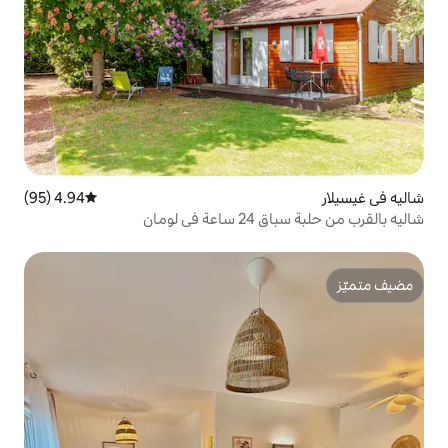
4.94 (95)
متوسط التقييم 4.94 من 5، 95 مراجعات
ومان