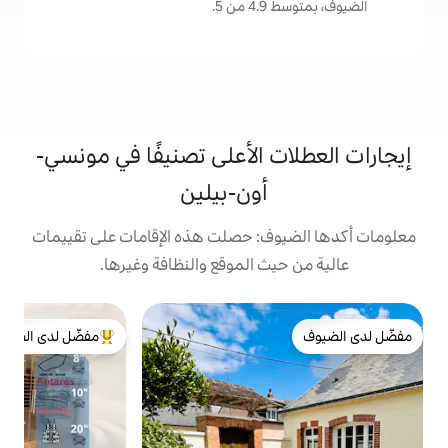
.
 الأعلى تصنيفًا في مونسي-
أون-بيلين
: حصلت هذه الإقامات على تقييمات
 الموقع والنظافة وغيرها.
مفضّل لدى الضيوف
n
س
من أبرز البيوت المفضّلة لدى الضيوف
م
ا
ا