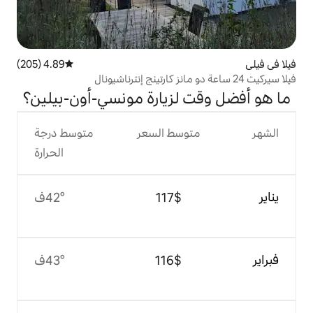
4.89 (205)
متوسط التقييم 4.89 من 5، 205 مراجعات
لزيارة مونسي-أون-بيلين؟
وسط السعر
متوسط درجة
الحرارة
$‏117
42°ف
$‏116
43°ف