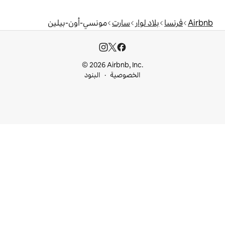
سارت
مونسي-أون-بيلين
© 2026 Airbnb, I
خصوصية
البنود