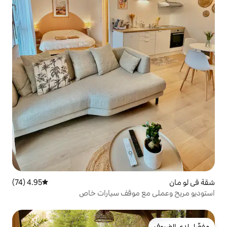
4.95 (74)
متوسط التقييم 4.95 من 5، 74 مراجعات
 موقف سيارات خاص