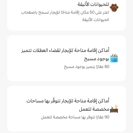
ة
ى 50 مكان إقامة متاحًا للإيجار تسمح باصطحاب
حة للإيجار لقضاء العطلات تتميز
حة للإيجار تتوفّر بها مساحات