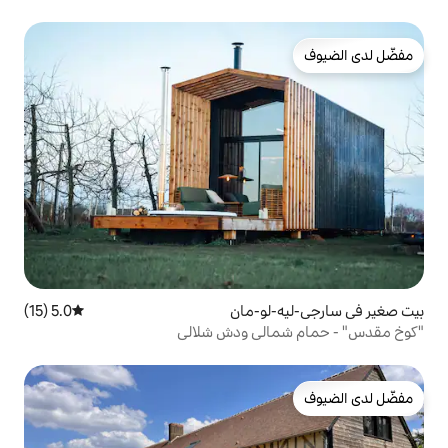
لو-مان
5.0 (15)
متوسط التقييم 5.0 من 5، 15 مراجعات
لي ودش شلالي