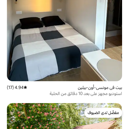
4.94 (17)
متوسط التقييم 4.94 من 5، 17 مراجعات