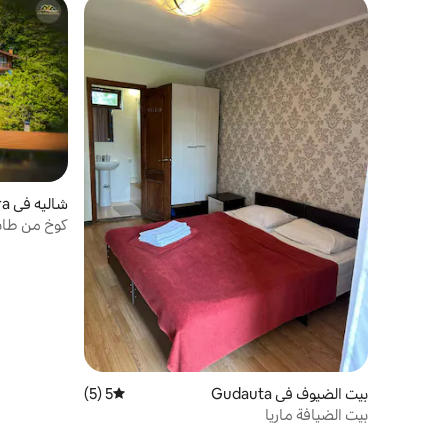
شاليه في Gagra
كوخ من طاب
بيت الضيوف في Gudauta
5 (5)
متوسط التقييم 5 من 5، 5 مراجعات
بيت الضيافة ماريا