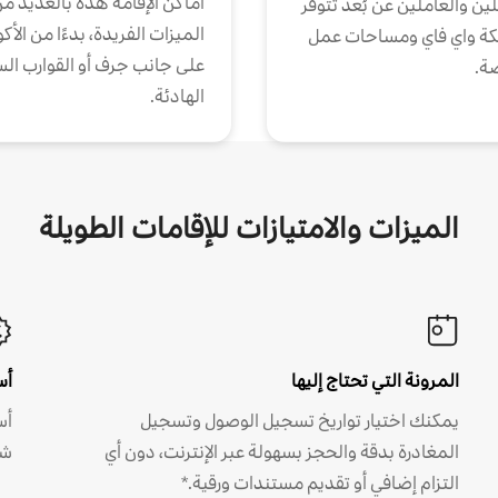
أماكن الإقامة هذه بالعديد م
ين والعاملين عن بُعد تتوفر
الميزات الفريدة، بدءًا من الأك
كة واي فاي ومساحات عمل
على جانب جرف أو القوارب الس
ة.
الهادئة.
الميزات والامتيازات للإقامات الطويلة
المرونة التي تحتاج إليها
أس
يمكنك اختيار تواريخ تسجيل الوصول وتسجيل
أس
المغادرة بدقة والحجز بسهولة عبر الإنترنت، دون أي
شه
التزام إضافي أو تقديم مستندات ورقية.*