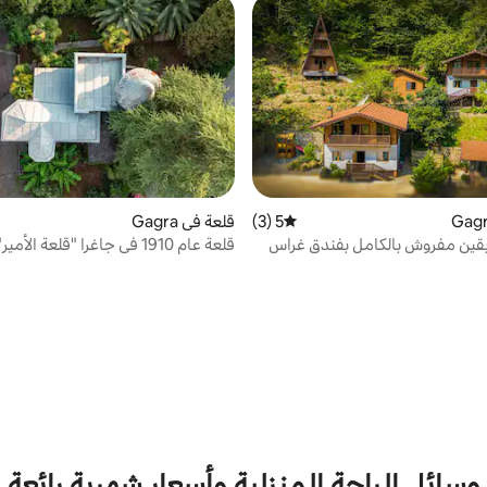
5 (3)
متوسط التقييم 5 من 5، 3 مراجعات
قلعة في Gagra
قين مفروش بالكامل بفندق غراس
قلعة عام 1910 في جاغرا "قلعة الأمير"
وسائل الراحة المنزلية وأسعار شهرية رائعة