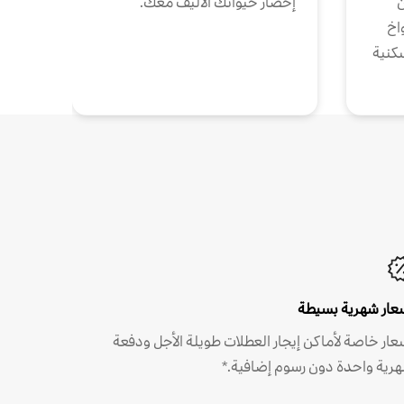
ن
إحضار حيوانك الأليف معك.
واخ
كنية
عار شهرية بسيطة
عار خاصة لأماكن إيجار العطلات طويلة الأجل ودفعة
رية واحدة دون رسوم إضافية.*