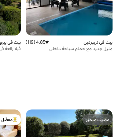
بيت في تريبردين
4.85 (119)
متوسط التقييم 4.85 من 5، 119 مراجعات
بيت في بيرو
منزل جديد مع حمام سباحة داخلي
فيلا رائعة 
داخلي
مضيف متميّز
مفضّل ل
مضيف متميّز
من أبرز ال