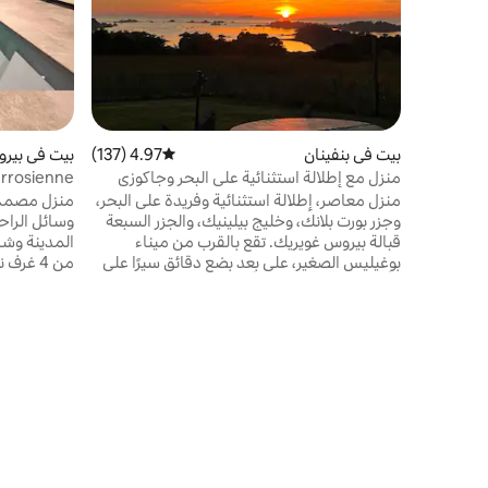
بيت في بنفينان
4.97 (137)
متوسط التقييم 4.97 من 5، 137 مراجعات
بيت في بيرو
منزل مع إطلالة استثنائية على البحر وجاكوزي
errosienne
منزل معاصر، إطلالة استثنائية وفريدة على البحر،
منزل مصمم 
وجزر بورت بلانك، وخليج بيلينيك، والجزر السبعة
قبالة بيروس غويريك. تقع بالقرب من ميناء
بوغيليس الصغير، على بعد بضع دقائق سيرًا على
من 4 غ
الأقدام من الشواطئ الأولى و 2.5 كم من قرية
كل منها، با
بينفان، مع جميع متاجرها وسوقها وسوبر
الخا
ماركت. يتكون المنزل من غرفة معيشة كبيرة تبلغ
مساحتها 50 مترًا مربعًا، و3 غرف نوم، و3
جدًا ومدفأ و
حمامات، ومرحاضين، و3 شرفات، وجاكوزي. لا
حديقة كبيرة
يُسمح باصطحاب الحيوانات الأليفة.
سيارات خاص