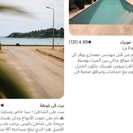
-غويرك
4.99 (131)
متوسط التقييم 4.99 من 5، 131 مراجعات
La P
من قبل مهندس معماري يوفر كل
وسائل الراحة موقع مثالي بين الميناء ووسط
المدينة وشاطئ بيروس غويريك. يتكون المنزل
رف نوم مع حمامات ومرافق صحية في
لإضافة إلى حمام لذوي الاحتياجات
صة. مطبخ مجهز بالكامل، غرفة مع شاشة
كبيرة وقناة فضائية. حمام سباحة داخلي جميل
العديد من التراسات الخارجية.
، شواء، طاولة تنس الطاولة موقف
 مع محطة شحن كهربائية.
بيت في بلوهة
)
متوسط 
بيت على الشاطئ • سبا خاص وساونا
🌊 نام على صوت الأمواج ودلل نفسك 
مريحة على شاطئ بالوس.
الأصيل هذا ال