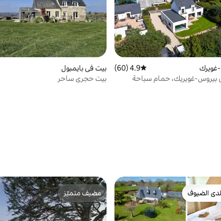
-غويرك
4.9 (60)
متوسط التقييم 4.9 من 5، 60 مراجعات
بيت في بايمبول
في بيروس-غويريك، حمام سباحة
بيت حجري ساحر
دى الضيوف
مضيف متميّز
بيوت المفضّلة لدى الضيوف
مضيف متميّز