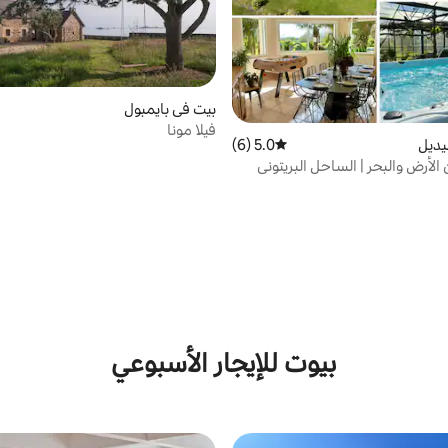
بيت في بايمبول
فيلا مونا
يديل
5.0 (6)
متوسط التقييم 5.0 من 5، 6 مراجعات
 الأرض والبحر | الساحل البريتوني
بيوت للإيجار الأسبوعي