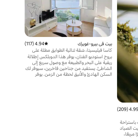
حتى تتمكن 
اكتشاف منط
أسبوعي كبير
3 إلى
ومسارات المش
بيت في بيرو-غويرك
4.94 (117)
متوسط التقييم 4.94 من 5، 117 مراجعات
كاسا فيليسيتا، شقة ثنائية الطوابق مطلة على
البحر مع تراس
بروح استوديو الفنان، يوفر هذا الدوبلكس إطلالة
ريفية على البحر والطبيعة مع وصول سريع إلى
الشاطئ. يستفيد من جناحين فاخرين، سيوفر لك
السكن الهادئ والأنيق لحظة من الزمن. يوفر
إطلالة على البحر بانوراما تتغير عدة مرات في
اليوم حسب المد والجزر، مع مواجهة جنوبية
لأشعة الشمس المثالية. يقع في موقع مثالي في
منطقة تريسترينيه الشهيرة، وهو مكان الإقامة
المثالي لإقامتك في بيروس-غويريك.
4.99 (209
التقييم 4.99 من 5، 209 مراجعات
باستراحة
 يرحب بك بيت الصياد
ذي تبلغ مساحته 40 مترًا مربعًا،