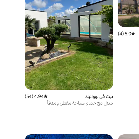
5.0 (4)
متوسط التقييم 5.0 من 5، 4 مراجعات
بيت في لووانيك
4.94 (54)
متوسط التقييم 4.94 من 5، 54 مراجعات
منزل مع حمام سباحة مغطى ومدفأ