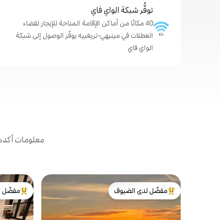
توفُّر شبكة الواي فاي
40 مكانًا من أماكن الإقامة المتاحة للإيجار لقضاء
العطلات في مينيهي-تريغييه يوفّر الوصول إلى شبكة
الواي فاي
معلومات أكدها
مفضّل لدى الضيوف
مفضّل ل
من أبرز البيوت المفضّلة لدى الضيوف
من أبرز ال