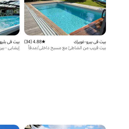
بيت في بيرو-غويرك
4.88 (34)
متوسط التقييم 4.88 من 5، 34 مراجعات
بيت في بليه
بيت قريب من الشاطئ مع مسبح داخلي/مدفأ
إيشابي - بين