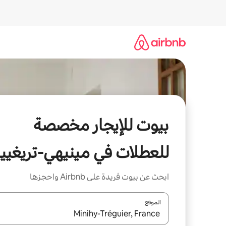
خطى
لى
لمحتوى
بيوت للإيجار مخصصة
للعطلات في مينيهي-تريغيي
ابحث عن بيوت فريدة على Airbnb واحجزها
الموقع
عند توفر النتائج، انتقل باستخدام السهمين لأعلى ولأسف