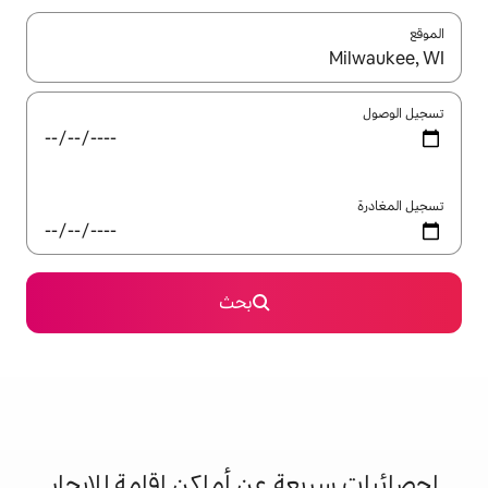
ل باستخدام السهمين لأعلى ولأسفل أو استكشف عن طريق اللمس أو السحب.
بحث
 عن أماكن إقامة للإيجار