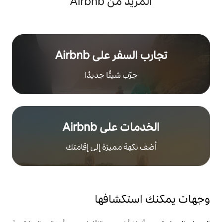
 من Airbnb
ر على Airbnb
رِّب شيئًا جديدًا
على Airbnb
هة مميزة إلى إقامتك
تكشافها