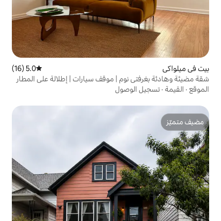
5.0 (16)
متوسط التقييم 5.0 من 5، 16 مراجعات
نوم | موقف سيارات | إطلالة على المطار
لوصول