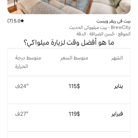
5.0 (7)
متوسط التقييم 5.0 من 5، 7 مراجعات
دقة
وقت لزيارة ميلواكي؟
وسط السعر
متوسط درجة
الحرارة
$‏115
24°ف
$‏119
27°ف