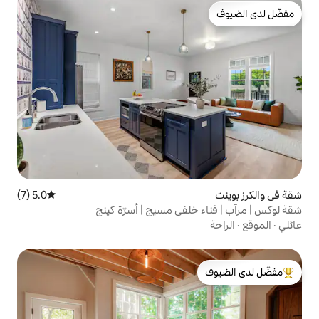
5.0 (7)
متوسط التقييم 5.0 من 5، 7 مراجعات
لفي مسيج | أسرّة كينج
لدى الضيوف