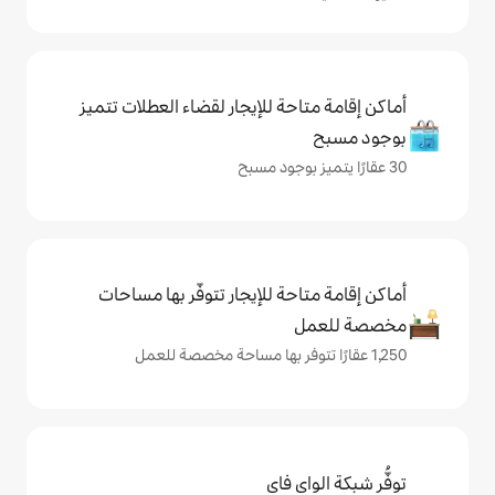
حة للإيجار لقضاء العطلات تتميز
حة للإيجار تتوفّر بها مساحات
ي فاي