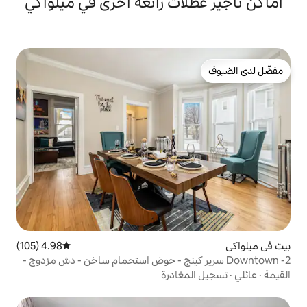
ات رائعة أخرى في ميلواكي
4.98 (105)
متوسط التقييم 4.98 من 5، 105 مراجعات
 سرير كينج - حوض استحمام ساخن - دش مزدوج -
غادرة