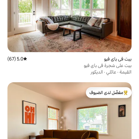
5.0 (67)
متوسط التقييم 5.0 من 5، 67 مراجعات
لدى الضيوف