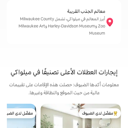
قريبة
أبرز المعالم في ميلواكي، تشمل Milwaukee County
Zoo وHarley-Davidson Museum وMilwaukee Art
الأعلى تصنيفًا في ميلواكي
: حصلت هذه الإقامات على تقييمات
 الموقع والنظافة وغيرها.
ب
مفضّل لدى الضيوف
غ
لدى الضيوف
مفضّل لدى الضيوف
م