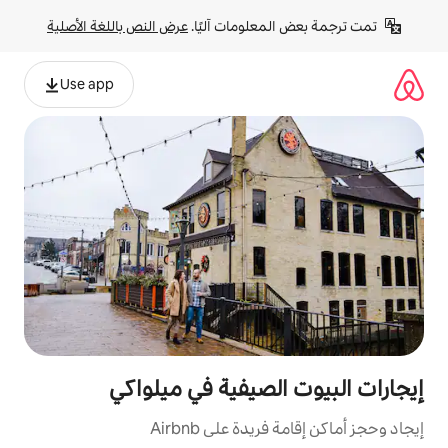
لومات آليًا. 
عرض النص باللغة الأصلية
Use app
لصيفية في ميلواكي
ة على Airbnb