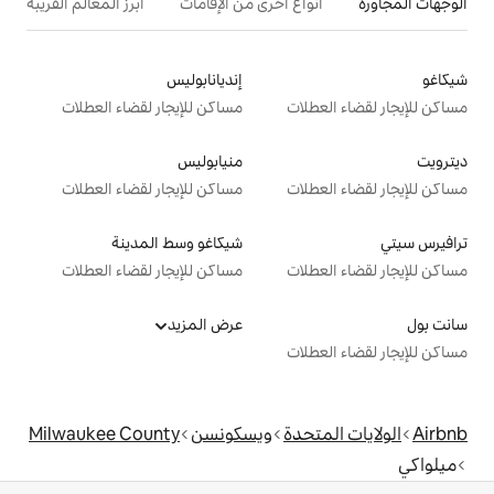
ع أخرى من الإقامات
أبرز المعالم القريبة
أنشطة
إنديانابوليس
ت
مساكن للإيجار لقضاء العطلات
منيابوليس
ت
مساكن للإيجار لقضاء العطلات
شيكاغو وسط المدينة
ت
مساكن للإيجار لقضاء العطلات
عرض المزيد
ت
دة
ويسكونسن
Milwaukee County