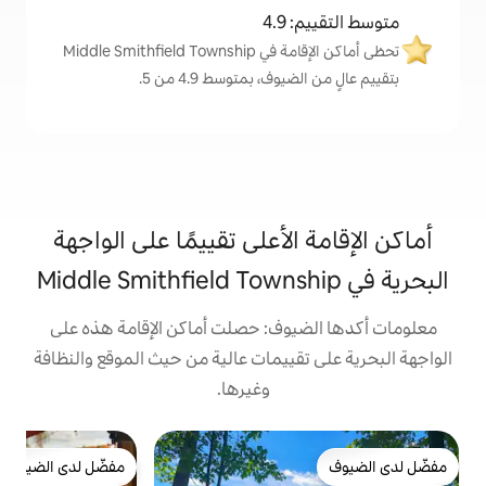
4
تحظى أماكن الإقامة في Middle Smithfield Township
، بمتوسط 4.9 من 5.
لأعلى تقييمًا على الواجهة
وف: حصلت أماكن الإقامة هذه على
ييمات عالية من حيث الموقع والنظافة
وغيرها.
ك
مفضّل لدى الضيوف
ك
مفضّل لدى الضيوف