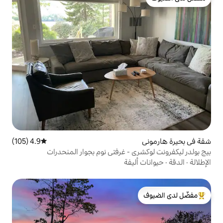
4.9 (105)
متوسط التقييم 4.9 من 5، 105 مراجعات
 - غرفتي نوم بجوار المنحدرات
يفة
لدى الضيوف