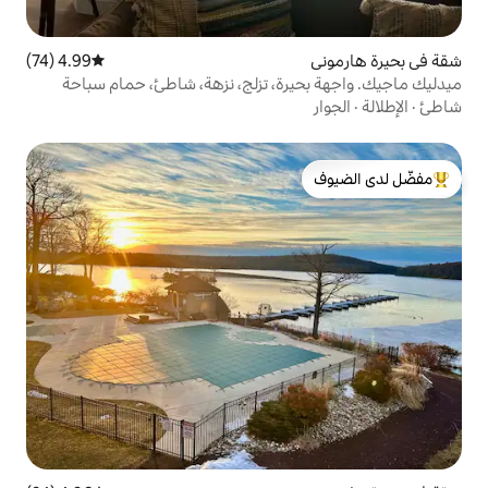
4.99 (74)
متوسط التقييم 4.99 من 5، 74 مراجعات
رة، تزلج، نزهة، شاطئ، حمام سباحة
لدى الضيوف