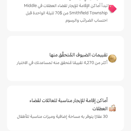
تبدأ أماكن الإقامة للإيجار لقضاء العطلات في Middle
Smithfield Township من $‏70 لليلة الواحدة قبل
والرسوم
المُتحقَّق منها
يجار مناسبة للعائلات لقضاء