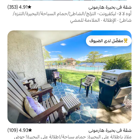
4.91 (353)
متوسط التقييم 4.91 من 5، 353 مراجعات
ج/الشاطئ/حمام السباحة/البحيرة/التنزه/
 للمشي
لدى الضيوف
4.93 (109)
متوسط التقييم 4.93 من 5، 109 مراجعات
 حمام سباحة/إطلالة على البحيرة! حوض