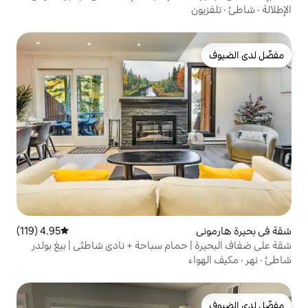
باق
4.95 (119)
متوسط التقييم 4.95 من 5، 119 مراجعات
مام سباحة + نادي شاطئي | بيغ بولدر