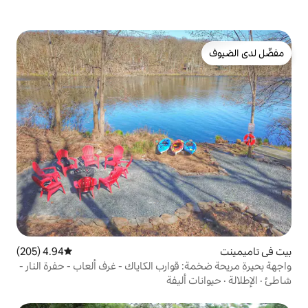
4.94 (205)
متوسط التقييم 4.94 من 5، 205 مراجعات
وارب الكاياك - غرف ألعاب - حفرة النار -
ليفة