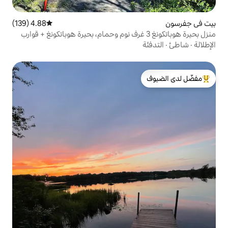
4.88 (139)
متوسط التقييم 4.88 من 5، 139 مراجعات
 بحيرة هوباتكونغ 3 غرف نوم وحمام، بحيرة هوباتكونغ + قوارب
لدى الضيوف