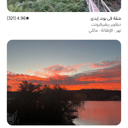
4.96 (321)
متوسط التقييم 4.96 من 5، 321 مراجعات