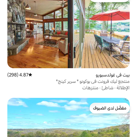
4.87 (298)
متوسط التقييم 4.87 من 5، 298 مراجعات
و * سرير كينج*