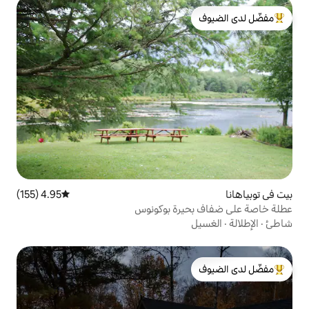
لدى الضيوف
4.95 (155)
متوسط التقييم 4.95 من 5، 155 مراجعات
رة بوكونوس
لدى الضيوف