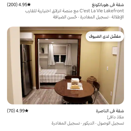
4.95 (200)
متوسط التقييم 4.95 من 5، 200 مراجعات
حُسن الضيافة
4.99 (70)
متوسط التقييم 4.99 من 5، 70 مراجعات
سجيل المغادرة