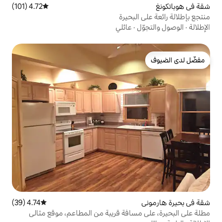
4.72 (101)
متوسط التقييم 4.72 من 5، 101 مراجعات
بحيرة
عائلي
4.74 (39)
متوسط التقييم 4.74 من 5، 39 مراجعات
افة قريبة من المطاعم، موقع مثالي