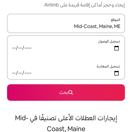
ة على Airbnb
ل باستخدام السهمين لأعلى ولأسفل أو استكشف عن طريق اللمس أو السحب.
بحث
إيجارات العطلات الأعلى تصنيفًا في Mid-
Coast, Mai