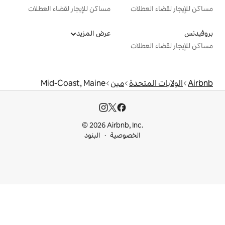
ت
مساكن للإيجار لقضاء العطلات
عرض المزيد
ت
دة
مين
Mid-Coast, Maine
© 2026 Airbnb, I
خصوصية
البنود