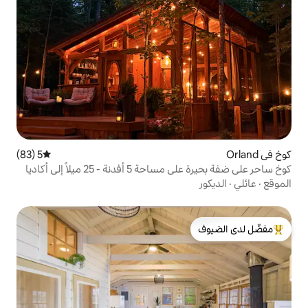
5 (83)
متوسط التقييم 5 من 5، 83 مراجعات
- 25 ميلاً إلى أكاديا
لدى الضيوف