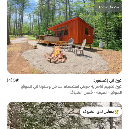
5 (4)
متوسط التقييم 5 من 5، 4 مراجعات
استحمام ساخن وساونا في الموقع
يافة
لدى الضيوف