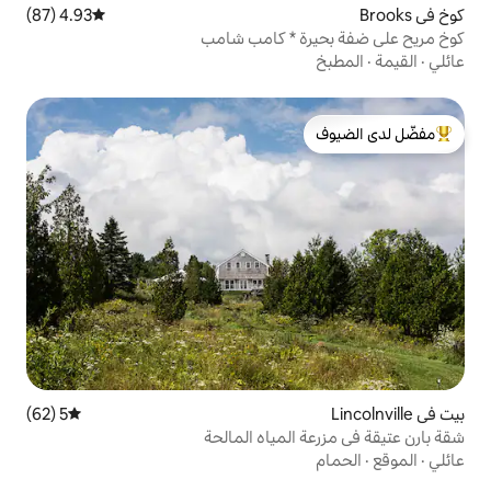
4.93 (87)
متوسط التقييم 4.93 من 5، 87 مراجعات
 * كامب شامب
لدى الضيوف
5 (62)
متوسط التقييم 5 من 5، 62 مراجعات
لمياه المالحة