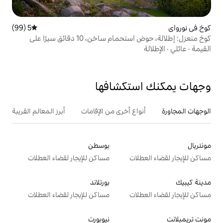
5 (99)
متوسط التقييم 5 من 5، 99 مراجعات
كوخ منعزل: إطلالة، حوض استحمام ساخن، 10 دقائق سيرًا على
تكشافها
ع أخرى من الإقامات
أبرز المعالم القريبة
أنشطة
بوسطن
ت
مساكن للإيجار لقضاء العطلات
بورتلاند
ت
مساكن للإيجار لقضاء العطلات
نيوبورت