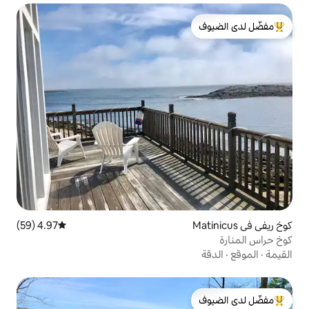
لدى الضيوف
4.97 (59)
متوسط التقييم 4.97 من 5، 59 مراجعات
لدى الضيوف