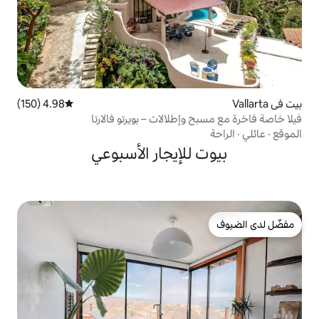
4.98 (150)
متوسط التقييم 4.98 من 5، 150 مراجعات
طلالات – بويرتو فالارتا
لإيجار الأسبوعي