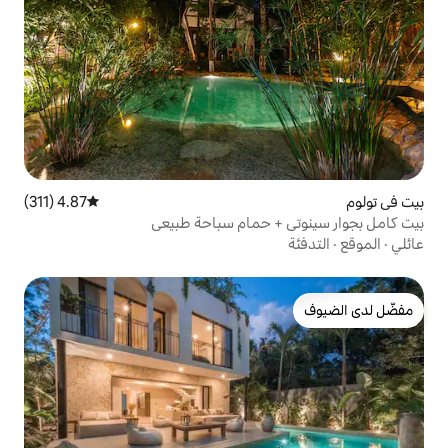
4.87 (311)
متوسط التقييم 4.87 من 5، 311 مراجعات
 حمام سباحة طبيعي