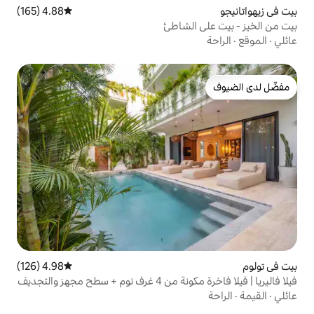
4.88 (165)
متوسط التقييم 4.88 من 5، 165 مراجعات
لشاطئ
4.98 (126)
متوسط التقييم 4.98 من 5، 126 مراجعات
مجهز والتجديف