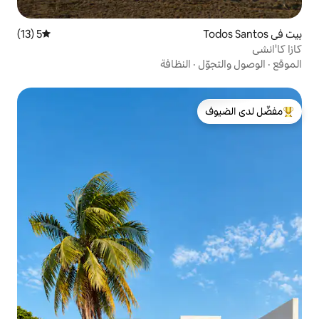
5 (13)
متوسط التقييم 5 من 5، 13 مراجعات
النظافة
لدى الضيوف