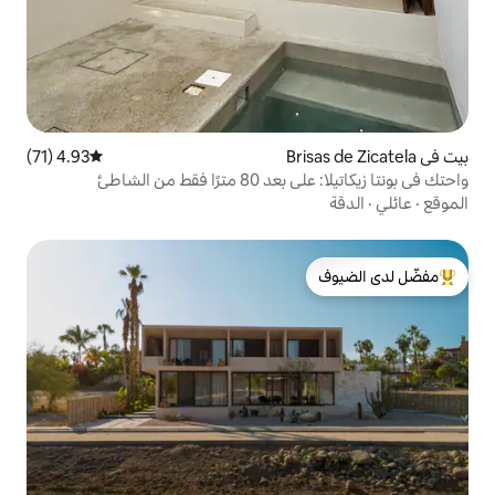
4.93 (71)
متوسط التقييم 4.93 من 5، 71 مراجعات
 من الشاطئ
لدى الضيوف