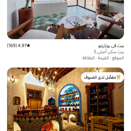
4.97 (169)
متوسط التقييم 4.97 من 5، 169 مراجعات
لدى الضيوف