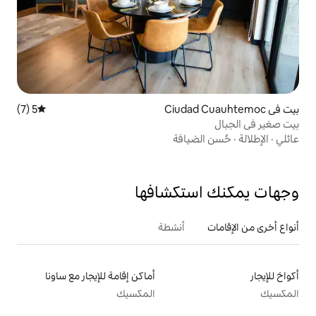
5 (7)
متوسط التقييم 5 من 5، 7 مراجعات
افة
تكشافها
أنشطة
أماكن إقامة للإيجار مع ساونا
المكسيك