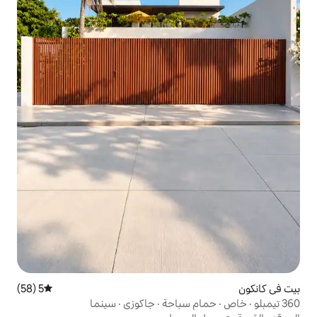
5 (58)
متوسط التقييم 5 من 5، 58 مراجعات