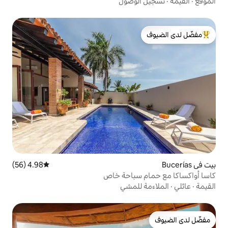
لوصول
لدى الضيوف
4.98 (56)
متوسط التقييم 4.98 من 5، 56 مراجعات
سباحة خاص
للمشي