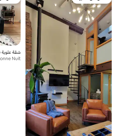
مفضّل لدى الضيوف
مفضّل لدى
شقة علوية ف
مجاني وموق