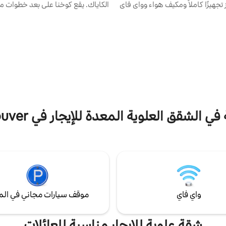
جهيزًا كاملاً ومكيف هواء وواي فاي
الكاياك. يقع كوخنا على بعد خطوات م
وسرير مريح بحجم كوين وتلفزيون ذكي 4K مقاس
باول تريل وكواري روك وديب كوف كانو 
55 بوصة مع نيتفليكس وغيرها الكثير! المسكن
شوب والحانات/المقاهي وبانوراما با
ج الذين يبحثون عن ملاذ ولكن يمكن
ديب كوف ومركز الفنون. جناحنا هو عق
إقامة إذا كانت مجموعتك أكبر قليلاً.
فوق الأرض في مكان هادئ وهادئ عل
في الاعتبار أن هناك سلالم تصعد
لعلوية، وليست مقاومة للأطفال.
مشترك واحد مع بيت رئيسي. مصمم مع
سرير للأطفال
ومفروشًا بذوق رفيع.
الشقق العلوية المعدة للإيجار في Metro Vancouver
واي فاي
موقف سيارات مجاني في الم
شقة علوية للإيجار مناسبة للعائلات