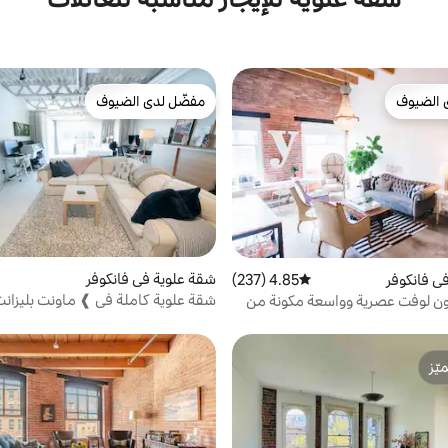
 الضيوف
مفضّل لدى الضيوف
 الضيوف
مفضّل لدى الضيوف
شقة علوية في فانكوفر
ي فانكوفر
4.85 (237)
متوسط التقييم 4.85 من 5، 237 مراجعات
شقة علوية كاملة في ❱ ماونت بليزان
ن لوفت عصرية وواسعة مكونة من
ّز
ّز