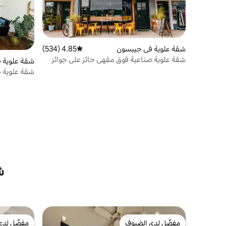
شقة علوية في جيبسون
4.85 (534)
متوسط التقييم 4.85 من 5، 534 مراجعات
شقة علوية صناعية فوق مقهى حائز على جوائز
شقة علوية ف
شقة علوية م
استوديوهات 
ش
مفضّل لدى الضيوف
مفضّل لدى