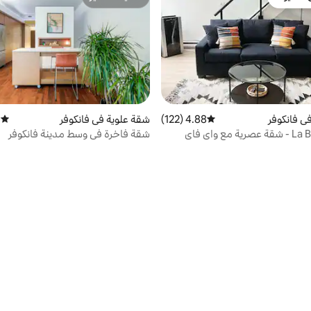
 الضيوف
مضيف متميّز
ي فانكوفر
4.88 (122)
متوسط التقييم 4.88 من 5، 122 مراجعات
شقة علوية في فانكوفر
)
متوسط 
La Bonne Nuit - شقة عصرية مع واي فاي
شقة فاخرة في وسط مدينة فانكوفر
ف سيارات