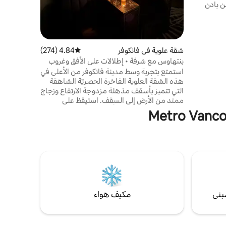
ن بادن
وكاياك
رك ومسرح
ار جديد
ى جانب
شقة علوية في فانكوفر
4.84 (274)
متوسط التقييم 4.84 من 5، 274 مراجعات
الخور مع إطلالات على المياه والغابات. جدار
بنتهاوس مع شرفة • إطلالات على الأفق وغروب
ماريًا
الشمس
استمتع بتجربة وسط مدينة فانكوفر من الأعلى في
هذه الشقة العلوية الفاخرة الحصريّة الشاهقة
التي تتميز بأسقف مذهلة مزدوجة الارتفاع وزجاج
ممتد من الأرض إلى السقف. استيقظ على
إطلالات بانورامية على الأفق من السرير، واخرج
إلى شرفتك الخاصة لتناول قهوة الصباح، واسترخِ
عند غروب الشمس مع أضواء المدينة تحتك. تم
تجديد المسكن مؤخرًا بأثاث جديد تمامًا وأسرّة
مطورة وتشطيبات حديثة في جميع أنحاءه، ويوفر
أجواءً نظيفة وراقية تمنحك شعورًا بالفخامة
والراحة.
بنى
مكيف هواء