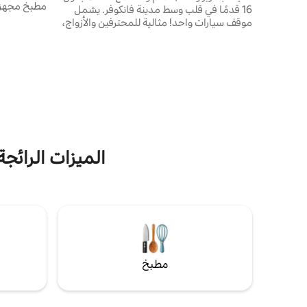
مطبخ مجهز ت
16 قدمًا في قلب وسط مدينة فانكوفر. يشمل
موقف سيارات واحد! مثالية للمحترفين والأزواج،
تقع هذه الشقة العلوية المفروشة بالكامل في
مثالي للأزوا
وسط المدينة على بعد خطوات فقط من كل شيء
توفير أماكن 
- محلات البقالة والمقاهي والمتاجر والمطاعم
يرجى الوضع 
ووسائل النقل ومول مركز المحيط الهادئ والجدار
إلى الشقة ا
البحري وقطار السماء وخط كندا وما إلى ذلك!
يتوفر أيضًا 
يشمل موقف سيارات وواي فاي واحد! يرجى
ملاحظة أن هذا البيت يقع في وسط المدينة لذلك
فهو أكثر ضوضاء بعض الشيء.
الميزات الرائجة في 
مطبخ