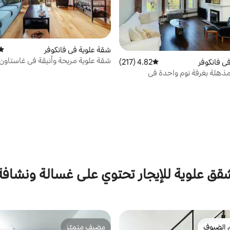
شقة علوية في فانكوفر
متوس
شقة علوية مريحة وأنيقة في غاستاون
ي فانكوفر
4.82 (217)
متوسط التقييم 4.82 من 5، 217 مراجعات
ذهلة بغرفة نوم واحدة في
بوديغا التاريخية
قق علوية للإيجار تحتوي على غسالة ونشافة
 الضيوف
مضيف متميّز