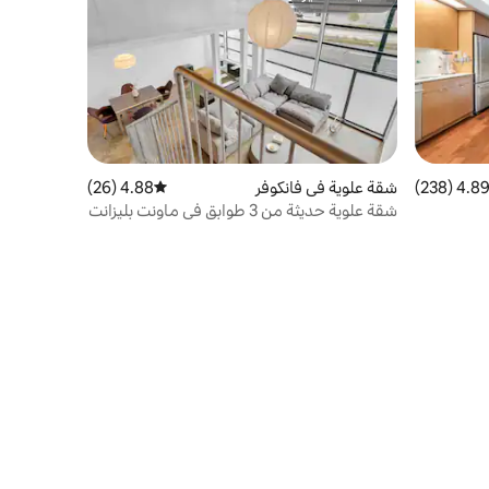
مضيف متميّز
4.89 (238
التقييم 4.89 من 5، 238 مراجعات
شقة علوية في فانكوفر
4.88 (26)
متوسط التقييم 4.88 من 5، 26 مراجعات
شقة علوية حديثة من 3 طوابق في ماونت بليزانت