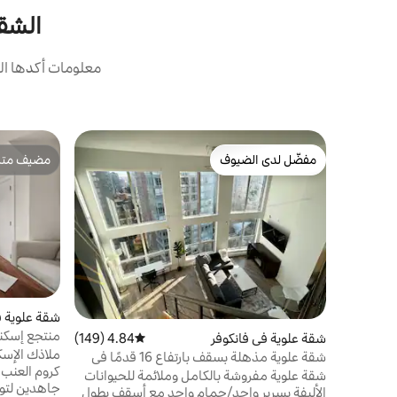
الشقق ا
معلومات أكدها ال
مفضّل لدى الضيوف
مضيف متمي
مفضّل لدى الضيوف
مضيف متمي
شقة علوية ف
منتجع إسكن
شقة علوية في فانكوفر
4.84 (149)
متوسط التقييم 4.84 من 5، 149 مراجعات
ملاذك الإسك
شقة علوية مذهلة بسقف بارتفاع 16 قدمًا في
كروم العنب 
وسط مدينة فانكوفر!
شقة علوية مفروشة بالكامل وملائمة للحيوانات
جاهدين لتوف
الأليفة بسرير واحد/حمام واحد مع أسقف بطول