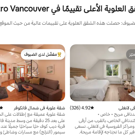
لعلوية الأعلى تقييمًا في Metro Vancouver
ضيوف: حصلت هذه الشقق العلوية على تقييمات عالية من حيث الموقع و
ّز
مفضّل لدى الضيوف
ّز
من أبرز البيوت المفضّلة لدى الضيوف
ي لانغلي
4.92 (326)
متوسط التقييم 4.92 من 5، 326 مراجعات
شقة علوية في شمال فانكوفر
متوس
دنافي مريح • خاص •
شقة علوية عميقة مع إطلالات على الم
والجبال
ندنافي الخاص، بالقرب من أرقى
على بعد 25 دقيقة من وسط مدينة ف
ومراكز الفروسية في لانغلي. نسعى
قرية ديب كوف حيًا سياحيًا جميلًا عن
ير كل ما تحتاجه لإقامة مريحة.
سيمور (التزلج) مع مسارات وشاطئ و