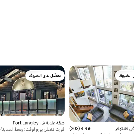
 الضيوف
مفضّل لدى الضيوف
 الضيوف
مفضّل لدى الضيوف
شقة علوية في Fort Langley
م
ي فانكوفر
4.9 (203)
متوسط التقييم 4.9 من 5، 203 مراجعات
فورت لانغلي يورو لوفت: وسط المدينة!