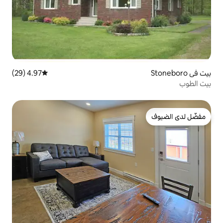
4.97 (29)
متوسط التقييم 4.97 من 5، 29 مراجعات