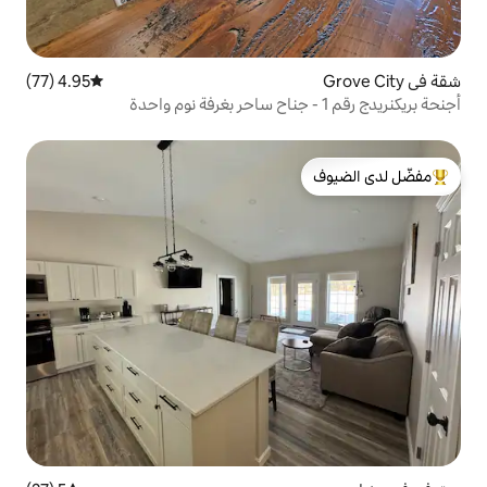
4.95 (77)
متوسط التقييم 4.95 من 5، 77 مراجعات
لدى الضيوف