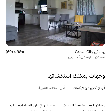
4.98 (60)
متوسط التقييم 4.98 من 5، 60 مراجعات
تكشافها
أبرز المعالم القريبة
لات
مساكن للإيجار مناسبة لاصطحاب الحيوانات الأليفة