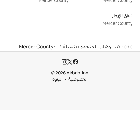
Mercer County
دة
بنسيلفانيا
Mercer County
© 2026 Airbnb, I
خصوصية
البنود