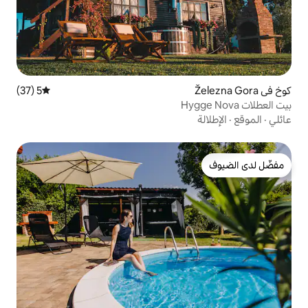
5 (37)
متوسط التقييم 5 من 5، 37 مراجعات