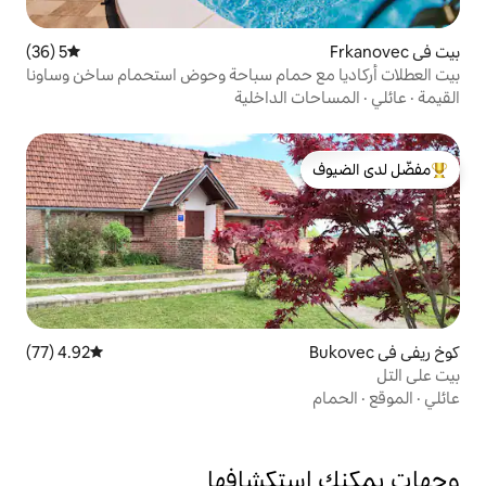
5 (36)
متوسط التقييم 5 من 5، 36 مراجعات
حمام سباحة وحوض استحمام ساخن وساونا
الداخلية
لدى الضيوف
4.92 (77)
متوسط التقييم 4.92 من 5، 77 مراجعات
تكشافها