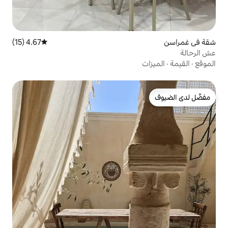
4.67 (15)
متوسط التقييم 4.67 من 5، 15 مراجعات