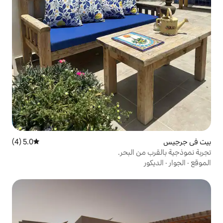
5.0 (4)
متوسط التقييم 5.0 من 5، 4 مراجعات
لبحر.