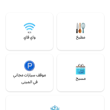
الباب. الإفطار متاح (4 يورو للشخص الواحد في
اليوم)
واي فاي
موقف سيارات مجاني
في المبنى