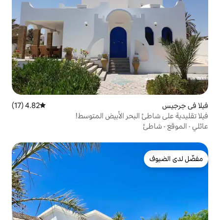
4.82 (17)
متوسط التقييم 4.82 من 5، 17 مراجعات
حر الأبيض المتوسط!