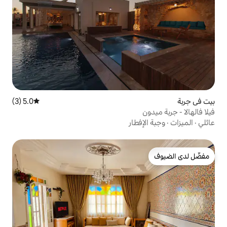
5.0 (3)
متوسط التقييم 5.0 من 5، 3 مراجعات
طار