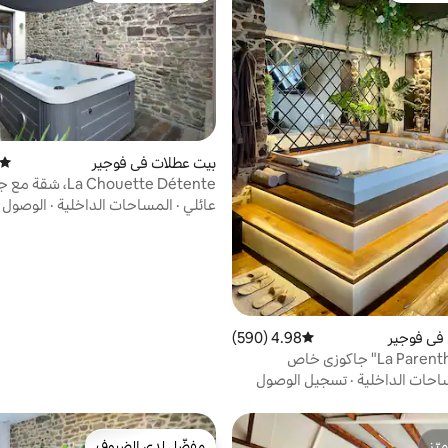
بيت عطلات في فوجير
متوسط
La Chouette Détente،
فوجير
عائلي
·
المساحات الداخلية
·
الوصول و
في فوجير
4.98 (590)
متوسط التقييم 4.98 من 5، 590 مراجعات
احات الداخلية
·
تسجيل الوصول
ّز
مفضّل لدى الضيوف