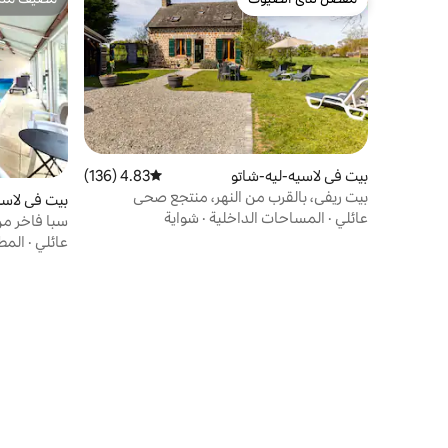
مفضّل لدى الضيوف
مضيف متمي
بيت في لاسيه-ليه-شاتو
4.83 (136)
متوسط التقييم 4.83 من 5، 136 مراجعات
بيت ريفي، بالقرب من النهر، منتجع صحي
بيت في لاسي
عائلي
·
المساحات الداخلية
·
شواية
سبا فاخر من ا
عائلي
·
المط