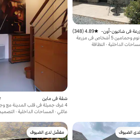
رعة في شاتيون-أون-
4.89 (348)
متوسط التقييم 4.89 من 5، 348 مراجعات
كوخ بغرفتي نوم وحمامين 5 أشخاص في مزرعة
الأزرق
ساحات الداخلية
·
النظافة
شقة في ماين
مت
4 غرف جميلة في قلب المدينة مع وجبة فطور
عائلي
·
المساحات الداخلية
·
التصميم
دى الضيوف
مفضّل لدى الضيوف
بيوت المفضّلة لدى الضيوف
مفضّل لدى الضيوف