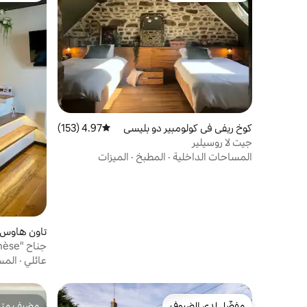
كوخ ريفي في كولومبير دو بليسي
4.97 (153)
متوسط التقييم 4.97 من 5، 153 مراجعات
س
جيت لا روسيلير
المساحات الداخلية
·
المطبخ
·
الميزات
تاون هاوس 
جناح "La Parenthèse" جاكوزي خاص
عائلي
·
المس
مفضّل لدى الضيوف
مضيف متمي