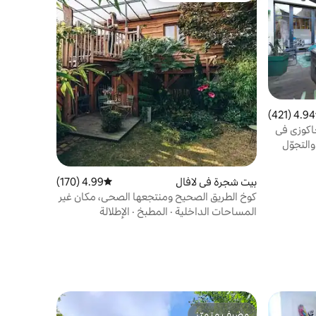
4.94 (421)
 التقييم 4.94 من 5، 421 مراجعات
 شقة مع جاكوزي في
التجوّل
بيت شجرة في لافال
4.99 (170)
متوسط التقييم 4.99 من 5، 170 مراجعات
كوخ الطريق الصحيح ومنتجعها الصحي، مكان غير
عادي
المساحات الداخلية
·
المطبخ
·
الإطلالة
مضيف متميّز