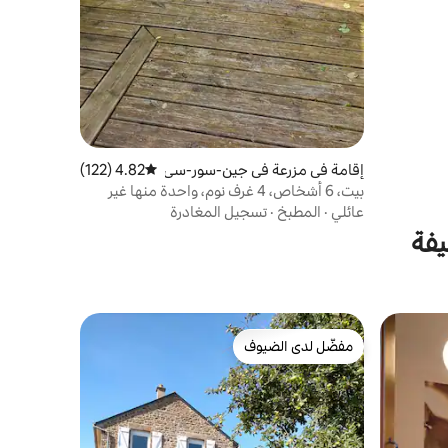
إقامة في مزرعة في جين-سور-سي
4.82 (122)
متوسط التقييم 4.82 من 5، 122 مراجعات
ش
بيت، 6 أشخاص، 4 غرف نوم، واحدة منها غير
تقليدية.
عائلي
·
المطبخ
·
تسجيل المغادرة
يفة
مفضّل لدى الضيوف
مفضّل لدى الضيوف