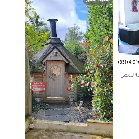
مضيف متميّز
4.91 (331)
سط التقييم 4.91 من 5، 331 مراجعات
مة للمشي