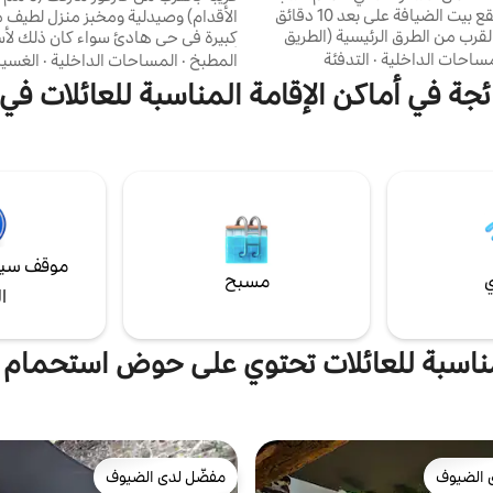
الخاص به. يقع بيت الضيافة على بعد 10 دقائق
الأقدام) وصيدلية ومخبز منزل لطيف 
لقرب من الطرق الرئيسية (الطريق
كبيرة في حي هادئ سواء كان ذلك لأ
السريع على بعد 5 دقائق)، على ضفاف ماين
أو عائلية. موقف سيارات كبير، وموقف
ساحات الداخلية
·
التدفئة
المطبخ
·
المساحات الداخلية
·
الغسي
ومسار السير على ضفاف النهر. تتكون من صالة /
سيارات. بالقرب من ممر ماين وحوض 
جة في أماكن الإقامة المناسبة للعائلات في Mayenne
 / مطبخ (مجهز ومفروش)، ومنطقة
للعديد من النزهات والمشي لمسافات
 على جاكوزي خاص، وحمام
تلفزيون ذكي مع خدمة نيتفليكس. سري
رحاض. استمتع بحديقة جميلة وإمكانية
للطي وكرسي مرتفع متاح بالإضافة إلى
اشر إلى ممر التجديف.
للأطفال 160 × 70
موقف سيا
ي
مسبح
ا
ناسبة للعائلات تحتوي على حوض استحمام
 الضيوف
مفضّل لدى الضيوف
 الضيوف
مفضّل لدى الضيوف