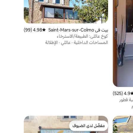
بيت في Saint-Mars-sur-Colmo
4.98 (99)
متوسط التقييم 4.98 من 5، 99 مراجعات
nt
كوخ عائلي: الطبيعة/الاسترخاء
المساحات الداخلية
·
عائلي
·
الإطلالة
4.9 (525)
وسط التقييم 4.9 من 5، 525 مراجعات
مفضّل لدى الضيوف
مفضّل لدى الضيوف