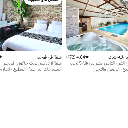
ّز
مفضّل لدى الضيوف
ه-ليه-شاتو
4.84 (172)
متوسط التقييم 4.84 من 5، 172 مراجعات
شقة في فوجير
متو
لقرن الثامن عشر من فئة 5 نجوم
شقة لا دوكس نويت جاكوزي فويجير
بخ
·
الوصول والتجوّل
المساحات الداخلية
·
المطبخ
·
الملاء