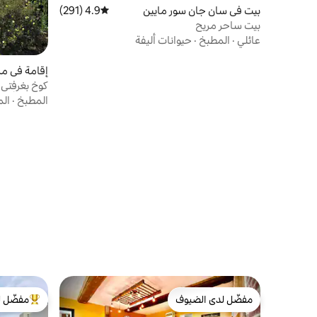
بيت في سان جان سور مايين
4.9 (291)
متوسط التقييم 4.9 من 5، 291 مراجعات
بيت ساحر مريح
عائلي
·
المطبخ
·
حيوانات أليفة
إقامة في مز
فاندلا
القلب الأزرق 
المطبخ
·
الم
مفضّل لدى الضيوف
مفضّل ل
مفضّل لدى الضيوف
من أبرز ال