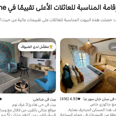
امة المناسبة للعائلات الأعلى تقييمًا في Mayenne
 حصلت هذه البيوت المناسبة للعائلات على تقييمات عالية من حيث الم
ّز
مفضّل لدى الضيوف
ّز
من أبرز البيوت المفضّلة لدى الضيوف
في سان جان سور ما
4.93 (416)
متوسط التقييم 4.93 من 5، 416 مراجعات
بيت في شانجي
متوس
مع جاكوزي خاص
بيت في حي هادئ 3 غرف نوم
 هذا المسكن المزخرف بعناية،
موقع مثالي بالقرب من لافال مع وسا
ظة من الاسترخاء في حمام السباحة
قريبة بالقرب من