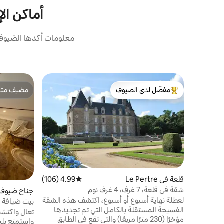
أماكن الإق
معلومات أكدها الضيوف:
مفضّل لدى الضيوف
مضيف متمي
من أبرز البيوت المفضّلة لدى الضيوف
مضيف متمي
قلعة في Le Pertre
4.99 (106)
متوسط التقييم 4.99 من 5، 106 مراجعات
شقة في قلعة، 7 غرف، 4 غرف نوم
جناح ضيوف 
لعطلة نهاية أسبوع أو أسبوع، اكتشف هذه الشقة
يين
بيت ضيافة 
الفسيحة المستقلة بالكامل التي تم تجديدها
تعال واكتشف
مؤخرًا (230 مترًا مربعًا) والتي تقع في الطابق
واستمتع بلح