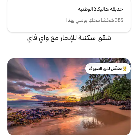
ية
للإيجار مع واي فاي
لدى الضيوف