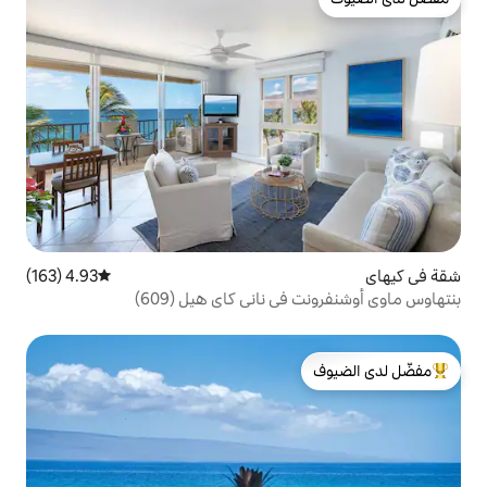
4.93 (163)
متوسط التقييم 4.93 من 5، 163 مراجعات
 ناني كاي هيل (609)
لدى الضيوف