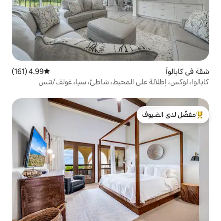
4.99 (161)
متوسط التقييم 4.99 من 5، 161 مراجعات
ى المحيط، شاطئ، سبا، غولف/تنس
لدى الضيوف