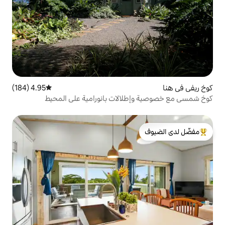
4.95 (184)
متوسط التقييم 4.95 من 5، 184 مراجعات
لالات بانورامية على المحيط
لدى الضيوف