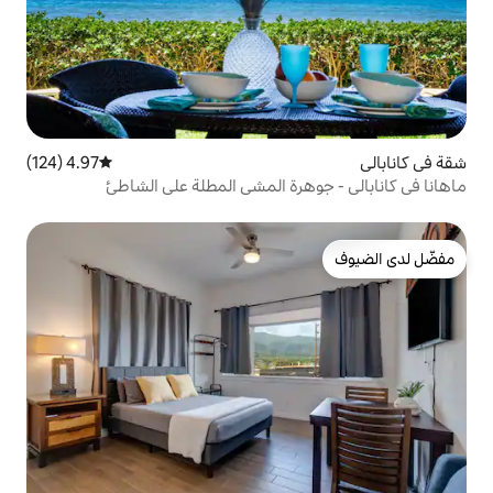
4.97 (124)
متوسط التقييم 4.97 من 5، 124 مراجعات
رة المشي المطلة على الشاطئ