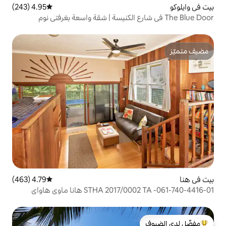
4.95 (243)
متوسط التقييم 4.95 من 5، 243 مراجعات
4.79 (463)
متوسط التقييم 4.79 من 5، 463 مراجعات
STHA هانا ماوي هاواي