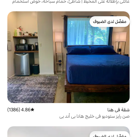
ط | شاطئ، حمام سباحة، حوض استحمام
4.86 (1386)
متوسط التقييم 4.86 من 5، 1386 مراجعات
نا بي أند بي