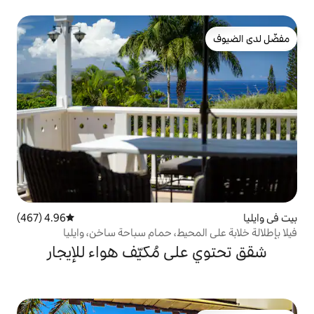
4.96 (467)
متوسط التقييم 4.96 من 5، 467 مراجعات
محيط، حمام سباحة ساخن، وايليا
ى مُكيّف هواء للإيجار