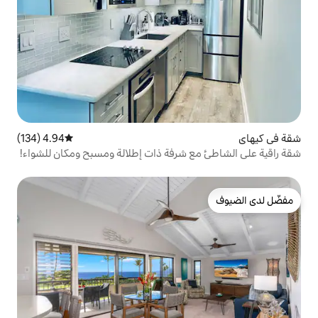
4.94 (134)
متوسط التقييم 4.94 من 5، 134 مراجعات
 شرفة ذات إطلالة ومسبح ومكان للشواء!