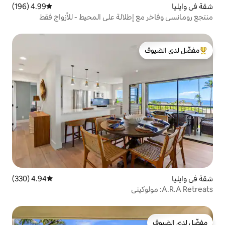
4.99 (196)
متوسط التقييم 4.99 من 5، 196 مراجعات
طلالة على المحيط - للأزواج فقط
لدى الضيوف
4.94 (330)
متوسط التقييم 4.94 من 5، 330 مراجعات