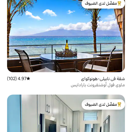
لدى الضيوف
4.97 (102)
متوسط التقييم 4.97 من 5، 102 مراجعات
دايس
لدى الضيوف