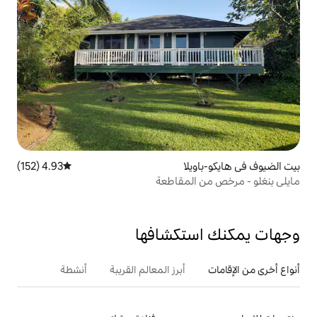
لا
4.93 (152)
متوسط التقييم 4.93 من 5، 152 مراجعات
لمقاطعة
تكشافها
أبرز المعالم القريبة
أنشطة