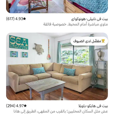
4.93 (617)
متوسط التقييم 4.93 من 5، 617 مراجعات
. خصوصية فائقة
لدى الضيوف
4.97 (294)
متوسط التقييم 4.97 من 5، 294 مراجعات
بالقرب من المقهى، الطريق إلى هانا