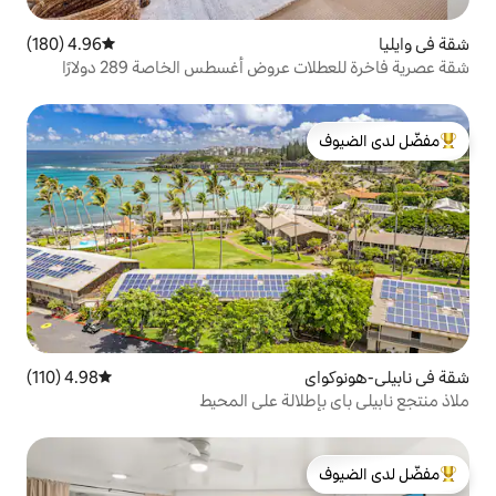
4.96 (180)
متوسط التقييم 4.96 من 5، 180 مراجعات
ض أغسطس الخاصة 289 دولارًا
لدى الضيوف
4.98 (110)
متوسط التقييم 4.98 من 5، 110 مراجعات
لالة على المحيط
لدى الضيوف