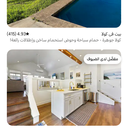
4.93 (415)
متوسط التقييم 4.93 من 5، 415 مراجعات
 وحوض استحمام ساخن وإطلالات رائعة!