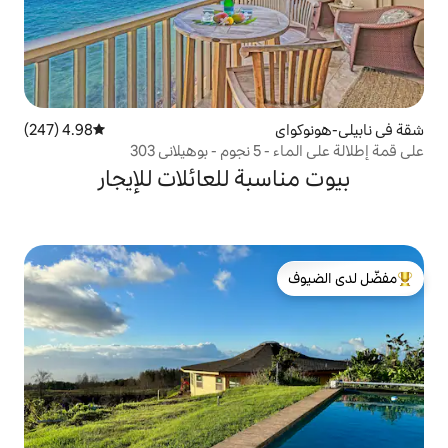
4.98 (247)
متوسط التقييم 4.98 من 5، 247 مراجعات
303
بة للعائلات للإيجار
لدى الضيوف