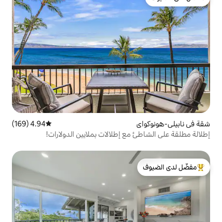
4.94 (169)
متوسط التقييم 4.94 من 5، 169 مراجعات
ع إطلالات بملايين الدولارات!
لدى الضيوف