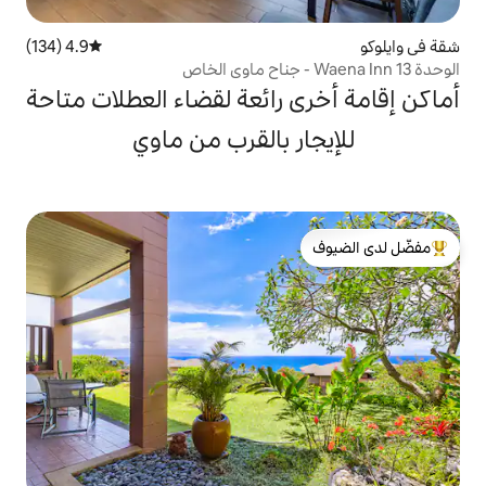
4.9 (134)
متوسط التقييم 4.9 من 5، 134 مراجعات
 رائعة لقضاء العطلات متاحة
ر بالقرب من ماوي
لدى الضيوف