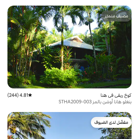
4.81 (244)
متوسط التقييم 4.81 من 5، 244 مراجعات