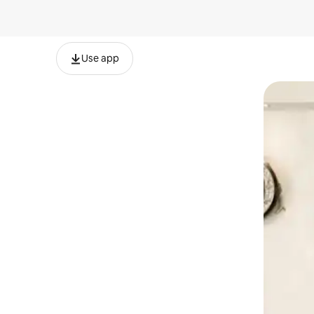
Use app