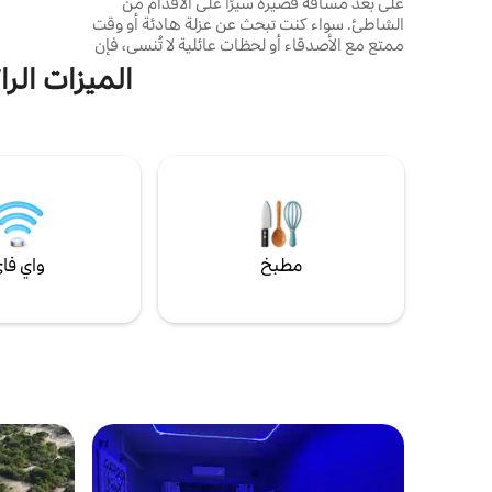
على بعد مسافة قصيرة سيرًا على الأقدام من
الشاطئ. سواء كنت تبحث عن عزلة هادئة أو وقت
ممتع مع الأصدقاء أو لحظات عائلية لا تُنسى، فإن
ملاذنا يوفر المكان المثالي للاسترخاء وتجديد
الميزات الرا
طاقتك. تم تجهيز وحدتنا المريحة بالكامل لتقديم
الطعام الذاتي، مما يمنحك حرية إعداد وجباتك
الخاصة بالسرعة التي تناسبك. هل تفضل عدم
الطهي ؟ يمكنك طلب وجبات الإفطار أو الغداء أو
العشاء الطازجة مسبقًا، حتى تتمكن من قضاء
المزيد من الوقت في الاستمتاع بإقامتك.
مطبخ
واي فا