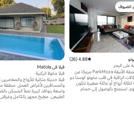
 الضيوف
 الضيوف
تو
4.88 (26)
متوسط التقييم 4.88 من 5، 26 مراجعات
ة على البحر
فيلا في Matola
توفر هذه الشقة الأنيقة ParkMoza مزيجًا من
فيلا ماتولا الركنية
لالات الراقية في قلب مابوتو كوستا دو
فيلا حديثة مثالية للأزواج والمغامرين 
لثلاثة أزواج أو عائلة صغيرة تتكون
والمسافرين لأغراض العمل. منطقة م
ف نوم. استمتع بالوصول إلى حمام
واسعة بنوافذ كبيرة تملأ المسكن بالض
ة الألعاب الرياضية والإطلالات
الطبيعي. مطبخ مجهز بالكامل وغرفتي 
 البحر والمدينة وجميعها مجهزة
كبيرتين مع أسرّة فاخرة بحجم كينج و
اً للوصول إلى نيتفليكس وواي فاي غير
مرحاض حديث وحدائق جميلة. خارج م
ة عمل. غرف النوم الرئيسية
المغطاة وحمام سباحة لامع كبير. تقع
بدلة، تتكون من شرفة خاصة بإطلالة
لبحر. استرخ واسترخ في هذا المسكن
مستفيدًا من شوارع ماتولا الهادئة ، ب
يق.
العديد من المطاعم ومراكز التسوق.