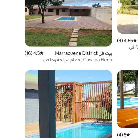
4.56 (9)
متوسط التقييم 4.56 من 5، 9 مراجعات
احة في
بيت في Marracuene District
4.5 (16)
متوسط التقييم 4.5 من 5، 16 مراجعات
Casa da Elena_حمام سباحة وملعب
5 (4)
متوسط التقييم 5 من 5، 4 مراجعات