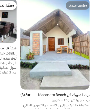
مضيف متميّز
مفضّل لدى
مضيف متميّز
مفضّل لدى
شقة في مابو
إطلالات خلاب
الراحة والإط
سول. مثالية 
من 3 غر
السباحة وصال
الخلابة على
تجهيزًا كامل
مغطى ومساح
بيت الضيوف في Macaneta Beach
5 (3)
متوسط التقييم 5 من 5، 3 مراجعات
الفاخرة مع 
بيكا باو بيتش لودج - أنتوريو
جزئية على ا
الهادئ والأن
استمتع بالذهاب إلى ملاذ ساحر للتموين الذاتي