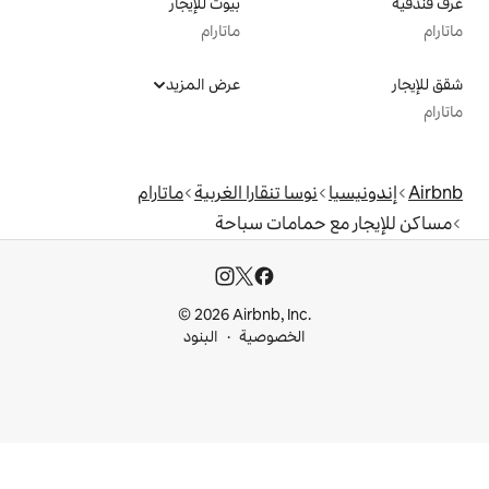
بيوت للإيجار
ماتارام
عرض المزيد
 تنقارا الغربية
ماتارام
امات سباحة
© 2026 Airbnb, I
خصوصية
البنود