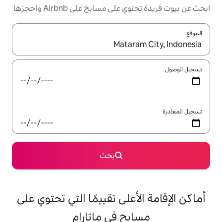
مسابح على Airbnb واحجزها
ل باستخدام السهمين لأعلى ولأسفل أو استكشف عن طريق اللمس أو السحب.
بحث
على تقييمًا التي تحتوي على
ح في ماتارام