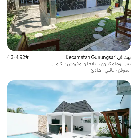
4.92 (13)
متوسط التقييم 4.92 من 5، 13 مراجعات
و، مفروش بالكامل.