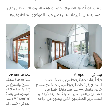
: حصلت هذه البيوت التي تحتوي على
ية من حيث الموقع والنظافة وغيرها.
في
بيت في Kecamatan Ampenan
ف
فيلا جوهرة مخفية في لومبوك
م واحدة | حمام
س
ف
حمام
استرخ واسترخ في هذا المكان الهادئ والأنيق.
 نوم واحدة مع مسبح
ا
تقع هذه الفيلا المكونة من غرفة نوم واحدة في
قائق فقط من
م
أمبنان، على بعد 300 متر من Pantai
 مثالية للأزواج أو
أ
Ampenan وعلى بعد 1.3 كم من شاطئ
ن يبحثون عن الراحة
ا
مينينتينغ، وتتميز بإقامة مع واي فاي مجاني
كن هادئ بينما تظل
الموقع
·
حُسن الضيافة
·
الوصول والتجوّل
وتكييف هواء وحمام سباحة خارجي وتراس. يوفر
حياة في المدينة: