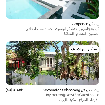
 لومبوك - حمام سباحة خاص
4.93 (44)
متوسط التقييم 4.93 من 5، 44 مراجعات
Tiny House
واء