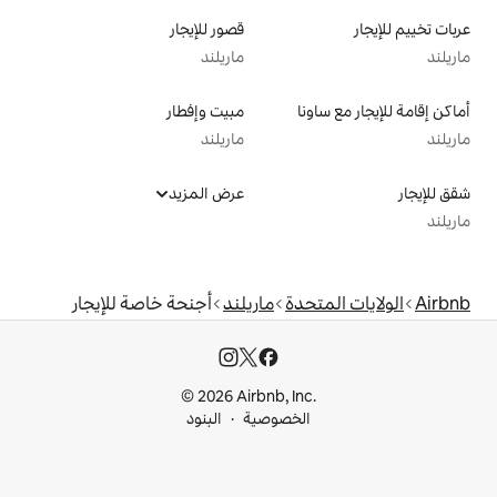
قصور للإيجار
ماريلند
مبيت وإفطار
ماريلند
عرض المزيد
دة
ماريلند
أجنحة خاصة للإيجار
© 2026 Airbnb, I
خصوصية
البنود