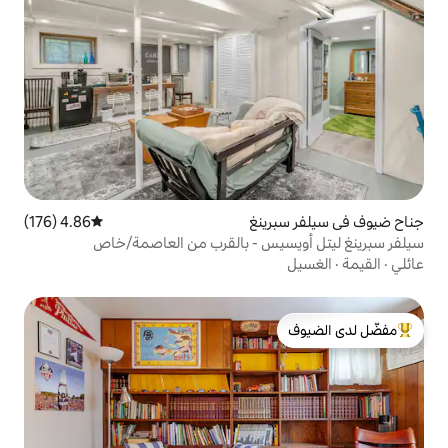
ينغ
4.86 (176)
متوسط التقييم 4.86 من 5، 176 مراجعات
س - بالقرب من العاصمة/خاص
لدى الضيوف