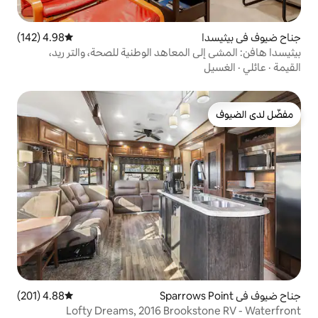
4.98 (142)
متوسط التقييم 4.98 من 5، 142 مراجعات
لمعاهد الوطنية للصحة، والتر ريد،
4.88 (201)
متوسط التقييم 4.88 من 5، 201 مراجعات
Lofty Dreams, 2016 Brook