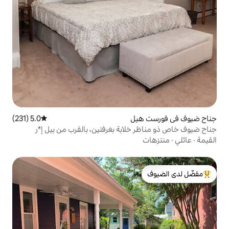
يل
5.0 (231)
متوسط التقييم 5.0 من 5، 231 مراجعات
لابة بغرفتين، بالقرب من بيل إ*ر
لدى الضيوف