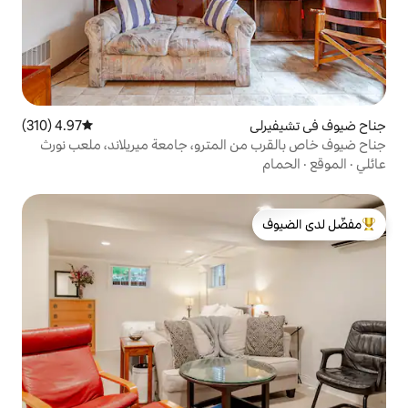
4.97 (310)
متوسط التقييم 4.97 من 5، 310 مراجعات
 المترو، جامعة ميريلاند، ملعب نورث
لدى الضيوف