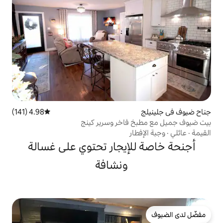
4.98 (141)
متوسط التقييم 4.98 من 5، 141 مراجعات
فاخر وسرير كينج
ار
إيجار تحتوي على غسالة
ونشافة