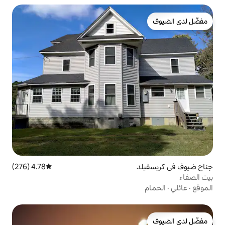
4.78 (276)
متوسط التقييم 4.78 من 5، 276 مراجعات