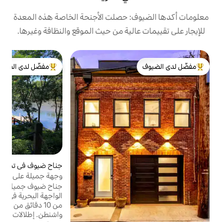
: حصلت الأجنحة الخاصة هذه المعدة
الية من حيث الموقع والنظافة وغيرها.
ج
مفضّل لدى الضيوف
ج
لدى الضيوف
من أبرز البيوت المفضّلة لدى الضيوف
م
ا
و
ب
ت
جناح ضيوف في تشيسترتاون
4.99 (252)
متوسط التقييم 4.99 من 5، 252 مراجعات
و
وجهة جميلة على الواجهة المائية في
ع
تشيسترتاون
(
جناح ضيوف جميل مكون من ثلاث غرف على
الواجهة البحرية في موقع مناسب على بعد أقل
من 10 دقائق من تشيسترتاون التاريخية وكلية
واشنطن. إطلالات جميلة على جدول المد والجزر،