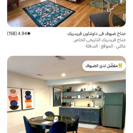
ريدريك
4.94 (158)
متوسط التقييم 4.94 من 5، 158 مراجعات
خاص
لدى الضيوف