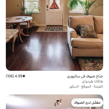
4.99 (106)
متوسط التقييم 4.99 من 5، 106 مراجعات