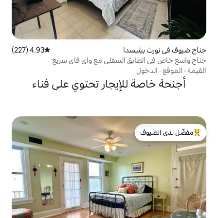
دا
4.93 (227)
متوسط التقييم 4.93 من 5، 227 مراجعات
 السفلي مع واي فاي سريع
لإيجار تحتوي على فناء
لدى الضيوف