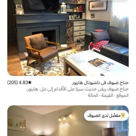
اربور
4.83 (205)
متوسط التقييم 4.83 من 5، 205 مراجعات
ا على الأقدام إلى نتل. هاربور.
لدى الضيوف