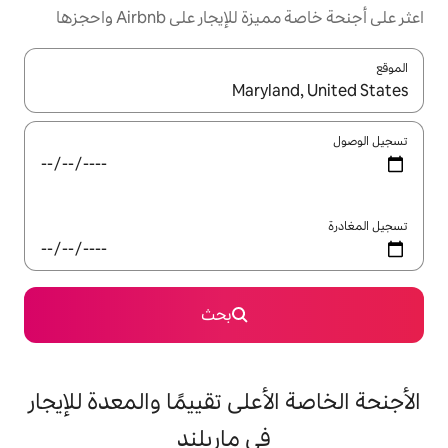
ار على Airbnb واحجزها
ل باستخدام السهمين لأعلى ولأسفل أو استكشف عن طريق اللمس أو السحب.
بحث
على تقييمًا والمعدة للإيجار
في ماريلند