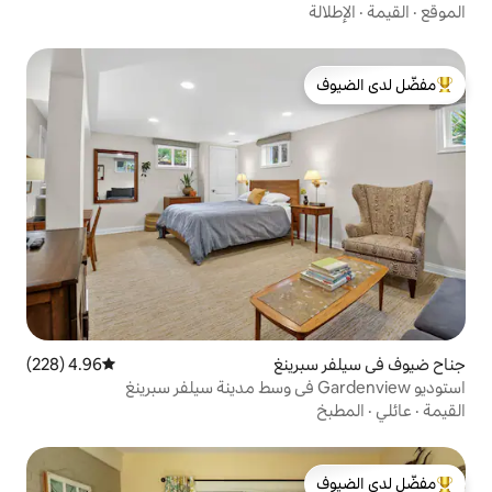
لدى الضيوف
ينغ
4.96 (228)
متوسط التقييم 4.96 من 5، 228 مراجعات