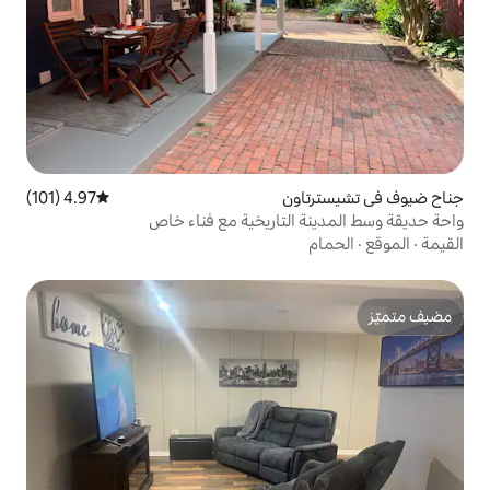
ن
4.97 (101)
متوسط التقييم 4.97 من 5، 101 مراجعات
لتاريخية مع فناء خاص