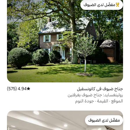
لدى الضيوف
4.94 (575)
متوسط التقييم 4.94 من 5، 575 مراجعات
رفتين
وم