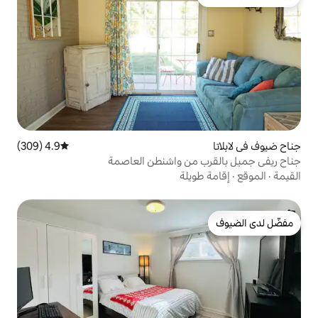
لدى الضيوف
4.9 (309)
متوسط التقييم 4.9 من 5، 309 مراجعات
من واشنطن العاصمة
لة