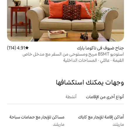
ك
4.91 (114)
متوسط التقييم 4.91 من 5، 114 مراجعات
الداخلية
تكشافها
أنشطة
مساكن للإيجار مع حمامات سباحة
ماريلند