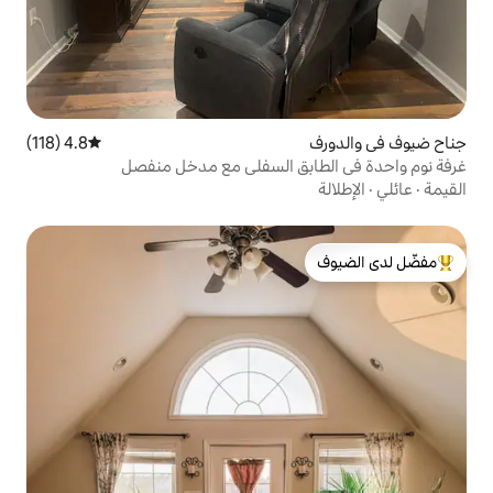
4.8 (118)
متوسط التقييم 4.8 من 5، 118 مراجعات
بق السفلي مع مدخل منفصل
لدى الضيوف