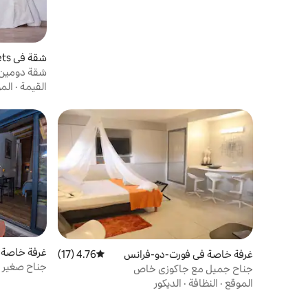
شقة في Les Trois-Îlets
شقة دومين د
حمام السبا
القيمة
·
الم
غرفة خاصة 
غرفة خاصة في فورت-دو-فرانس
4.76 (17)
متوسط التقييم 4.76 من 5، 17 مراجعات
جناح صغير Pamplemousse مع جاكوزي
جناح جميل مع جاكوزي خاص
الموقع
·
النظافة
·
الديكور