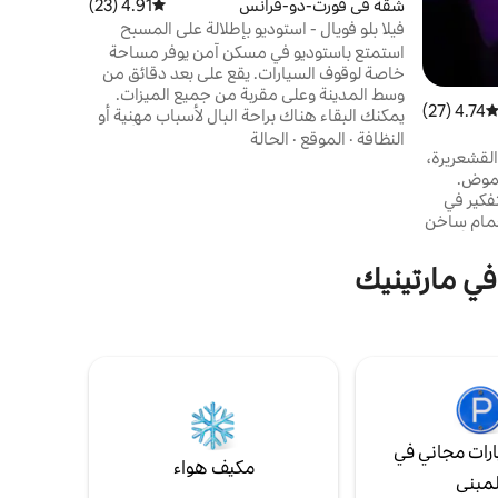
شقة في فورت-دو-فرانس
4.91 (23)
متوسط التقييم 4.91 من 5، 23 مراجعات
فيلا بلو فويال - استوديو بإطلالة على المسبح
استمتع باستوديو في مسكن آمن يوفر مساحة
خاصة لوقوف السيارات. يقع على بعد دقائق من
وسط المدينة وعلى مقربة من جميع الميزات.
4.74 (27)
توسط التقييم 4.74 من 5، 27 مراجعات
يمكنك البقاء هناك براحة البال لأسباب مهنية أو
لزيارة الجزيرة. المسكن الجديد تمامًا، كما أنه
النظافة
·
الموقع
·
الحالة
القشعريرة،
آمن جدًا، لأن الوصول إليه يتم عن طريق مفتاح أو
غموض.
شارة سنعطيك إياها عند وصولك. سوف تستمتع
فكير في
بالاسترخاء من حمام السباحة وصالة الألعاب
مام ساخن
الرياضية والساونا.
ض الأشياء
لتسوية
في مارتينيك
 شغوفة أو
دك بلحظة
.
رات مجاني في
مكيف هواء
لمبنى