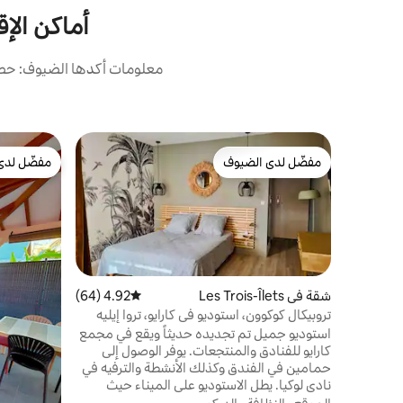
أماكن الإق
معلومات أكدها الضيوف: حصلت
مفضّل لدى الضيوف
مفضّل لدى
مفضّل لدى الضيوف
مفضّل لدى
شقة في Les Trois-Îlets
4.92 (64)
متوسط التقييم 4.92 من 5، 64 مراجعات
تروبيكال كوكوون، استوديو في كارايو، تروا إيليه
استوديو جميل تم تجديده حديثاً ويقع في مجمع
كارايو للفنادق والمنتجعات. يوفر الوصول إلى
حمامين في الفندق وكذلك الأنشطة والترفيه في
نادي لوكيا. يطل الاستوديو على الميناء حيث
مناظر رائعة لغروب الشمس، ويتضمن: - غرفة