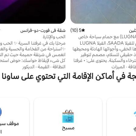
لين
5 (10)
متوسط التقييم 5 من 5، 10 مراجعات
شقة في فورت-دو-فرانس
م
الحب والإثارة
الأخت التوأم للفيلا SAADA، الفيلا LUGNA
مرحبًا بك في غرفتنا السرية ✨ الحب و
 الخفي، وأجوائها الهادئة ومحيطها
✨استراحة من الفخامة والحسية وال
يل. ملاذ حقيقي للسلام، مصمم لتوفير
انغمس في شرنقة حميمة حيث تم الت
الراحة والاسترخاء والسكينة. يحتوي على: • غرفتا
كل شيء لإيقاظ حواسك: حوض استح
نوم مكيفتان • ينام ما يصل إلى 6 أشخاص (بما
خاص وساونا دافئة وسرير مريح... وبع
ظافة
·
الميزات
النظافة
·
القيمة
·
الديكور
الأريكة) • المطبخ المجهز بالكامل •
السرية الموضوعة بعناية تحت تصرفك 
ئجة في أماكن الإقامة التي تحتوي على ساونا 
حمام سباحة ساخن للاسترخاء في أي وقت ✨ تم
تجربة سفرك. سواء كنت تبحث عن ليلة
كل التفاصيل لجعل إقامتك لحظة لا
عطلة رومانسية خالدة، فإن غرفتنا تع
نقة الأحلام هذه.
فريدة من نوعها، في جو مريح وحصري
موقف سيا
ي
مسبح
ا