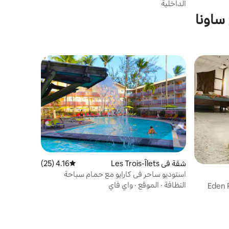
الداخلية
 ساونا
شقة في Les Trois-Îlets
4.16 (25)
متوسط التقييم 4.16 من 5، 25 مراجعات
استوديو ساحر في كارايو مع حمام سباحة
ومنتجع صحي
النظافة
·
الموقع
·
واي فاي
Eden 