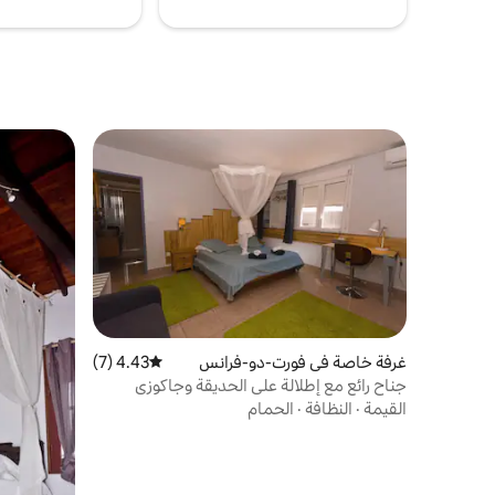
غرفة خاصة في فورت-دو-فرانس
4.43 (7)
متوسط التقييم 4.43 من 5، 7 مراجعات
جناح رائع مع إطلالة على الحديقة وجاكوزي
القيمة
·
النظافة
·
الحمام