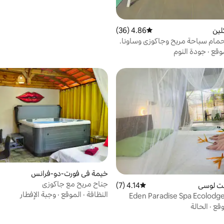
لين
4.86 (36)
متوسط التقييم 4.86 من 5، 36 مراجعات
مام سباحة مريح وجاكوزي وساونا.
وقع
·
جودة النوم
خيمة في فورت-دو-فرانس
جناح مريح مع جاكوزي
ت لوسي
4.14 (7)
متوسط التقييم 4.14 من 5، 7 مراجعات
النظافة
·
الموقع
·
وجبة الإفطار
Eden Paradise Spa Ecolodg
Ad
وقع
·
الحالة