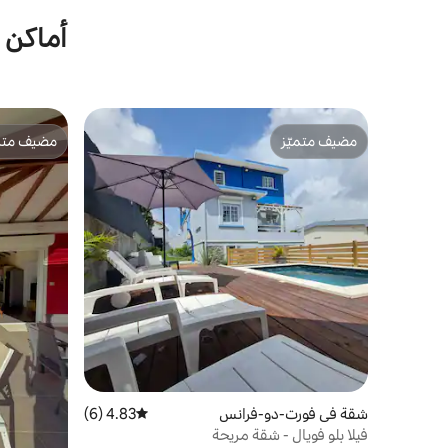
أماكن إ
مضيف متميّز
مضيف متمي
مضيف متميّز
مضيف متمي
شقة في فورت-دو-فرانس
4.83 (6)
متوسط التقييم 4.83 من 5، 6 مراجعات
فيلا بلو فويال - شقة مريحة