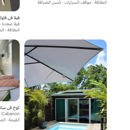
النظافة
·
موقف السيارات
·
حُسن الضيافة
فيلا في فاوك
فيلا صعدة ح
النظافة
·
الم
كوخ في سان
e Cabanon
am et Eve
القيمة
·
الم