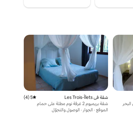
شقة في Les Trois-Îlets
5 (4)
متوسط التقييم 5 من 5، 4 مراجعات
البحر
شقة بريميوم 2 غرفة نوم مطلة على حمام
السباحة في دومين دو شاتو
الموقع
·
الجوار
·
الوصول والتجوّل