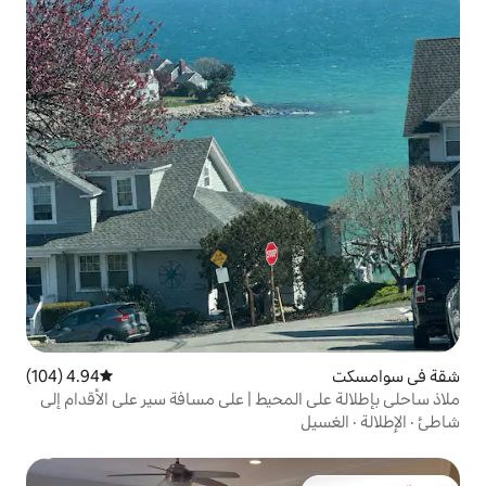
4.94 (104)
متوسط التقييم 4.94 من 5، 104 مراجعات
لمحيط | على مسافة سير على الأقدام إلى