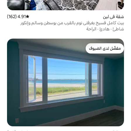
4.91 (162)
متوسط التقييم 4.91 من 5، 162 مراجعات
م بالقرب من بوسطن وسالم وإنكور