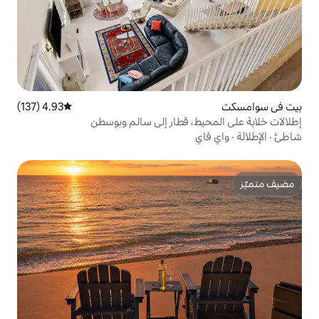
4.93 (137)
متوسط التقييم 4.93 من 5، 137 مراجعات
، قطار إلى سالم وبوسطن