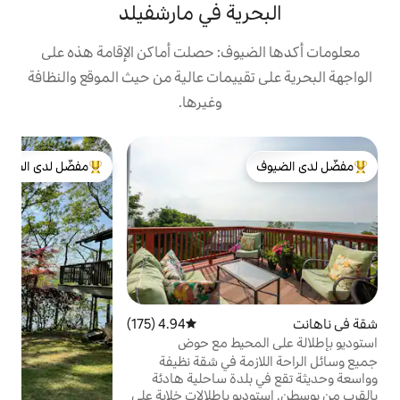
ية في مارشفيلد
وف: حصلت أماكن الإقامة هذه على
ييمات عالية من حيث الموقع والنظافة
وغيرها.
ش
مفضّل لدى الضيوف
ش
لدى الضيوف
من أبرز البيوت المفضّلة لدى الضيوف
و
ش
ت
ب
ب
ا
و
4.94 (175)
متوسط التقييم 4.94 من 5، 175 مراجعات
ك
حيط مع حوض
ا
الوصول إلى بوسطن
ة في شقة نظيفة
إ
دة ساحلية هادئة
ا
 بإطلالات خلابة على