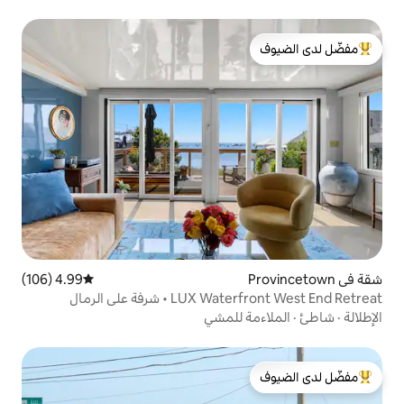
لدى الضيوف
4.99 (106)
متوسط التقييم 4.99 من 5، 106 مراجعات
• شرفة على الرمال
 للمشي
لدى الضيوف