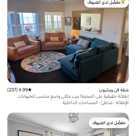
لدى الضيوف
4.99 (237)
متوسط التقييم 4.99 من 5، 237 مراجعات
! بيت عائلي واسع مناسب للحيوانات
 الداخلية