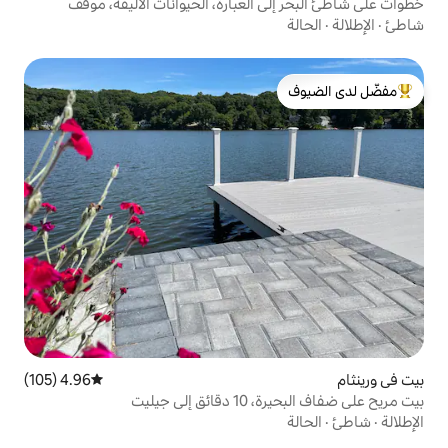
العبارة، الحيوانات الأليفة، موقف
لدى الضيوف
4.96 (105)
متوسط التقييم 4.96 من 5، 105 مراجعات
 جيليت