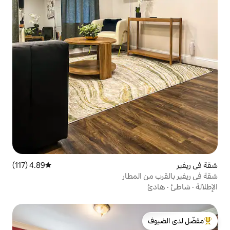
4.89 (117)
متوسط التقييم 4.89 من 5، 117 مراجعات
لمطار
لدى الضيوف