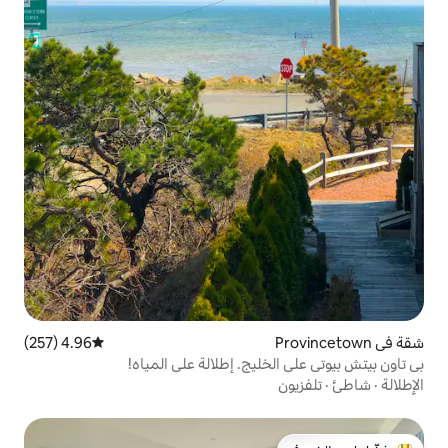
4.96 (257)
متوسط التقييم 4.96 من 5، 257 مراجعات
ليج. إطلالة على المياه!