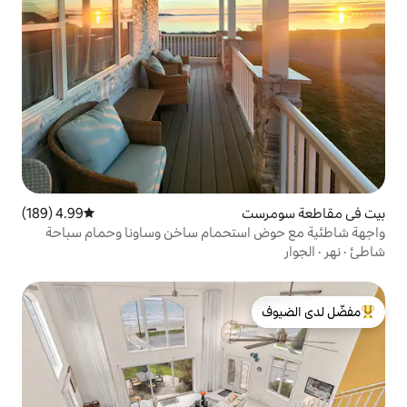
4.99 (189)
متوسط التقييم 4.99 من 5، 189 مراجعات
ستحمام ساخن وساونا وحمام سباحة
لدى الضيوف