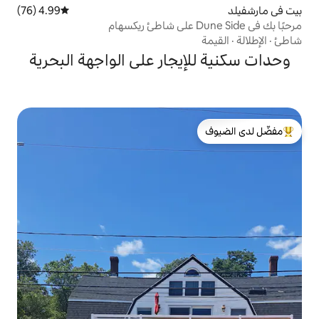
4.99 (76)
متوسط التقييم 4.99 من 5، 76 مراجعات
يجار على الواجهة البحرية
لدى الضيوف