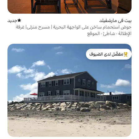
جديد
مكان إقامة جديد
واجهة البحرية | مسرح منزلي| غرفة
لدى الضيوف