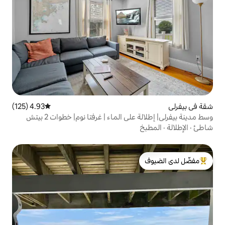
4.93 (125)
متوسط التقييم 4.93 من 5، 125 مراجعات
 الماء | غرفتا نوم| خطوات 2 بيتش
لدى الضيوف