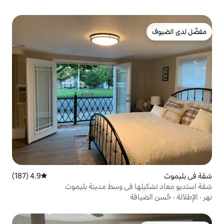
4.9 (187)
متوسط التقييم 4.9 من 5، 187 مراجعات
 في وسط مدينة بليموث
ة