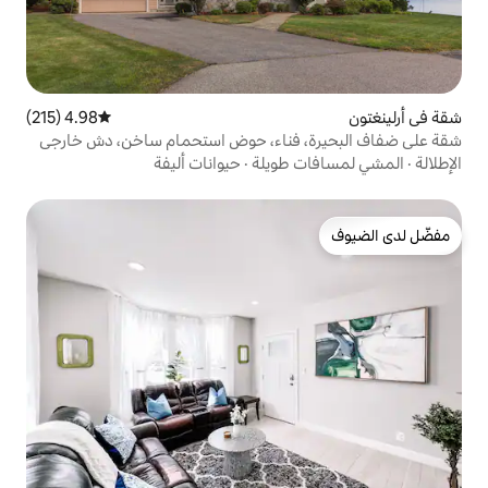
4.98 (215)
متوسط التقييم 4.98 من 5، 215 مراجعات
فناء، حوض استحمام ساخن، دش خارجي
طويلة
·
حيوانات أليفة