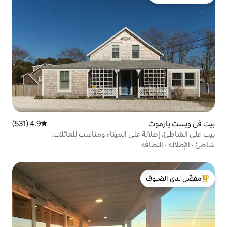
4.9 (531)
متوسط التقييم 4.9 من 5، 531 مراجعات
لى الميناء ومناسب للعائلات.
لدى الضيوف