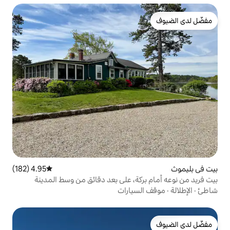
4.95 (182)
متوسط التقييم 4.95 من 5، 182 مراجعات
كة، على بعد دقائق من وسط المدينة
سيارات