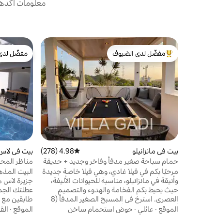
معلومات أكدها 
مفضّل لدى الضيوف
مفضّل لدى
من أبرز البيوت المفضّلة لدى الضيوف
مفضّل لدى
بيت في مانزانيلو
4.98 (278)
متوسط التقييم 4.98 من 5، 278 مراجعات
بيت في لاس
حمام سباحة صغير مدفأ وفاخر وجديد + حديقة
مناظر المحي
على السطح
مرحبًا بكم في فيلا غادي، وهي فيلا خاصة جديدة
البيت المذه
وأنيقة في مانزانيلو، مناسبة للحيوانات الأليفة،
جزيرة لاس ه
حيث يحيط بكم الفخامة والهدوء والتصميم
عطلتك الجما
العصري. استرخِ في المسبح الصغير المدفأ (8
طابقين مع 
أقدام و2 بوصة × 4 أقدام و3 بوصات × عمق
الموقع
·
عائلي
·
حوض استحمام ساخن
الموقع
·
الق