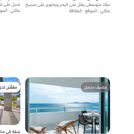
منزل على شا
ملاذ متوسطي يطل على البحر ويحتوي على مسبح
بريساس | غر
عائلي
·
المو
عائلي
·
الموقع
·
النظافة
مضيف متميّز
مفضّل لدى
مضيف متميّز
مفضّل لدى
شقة في مانز