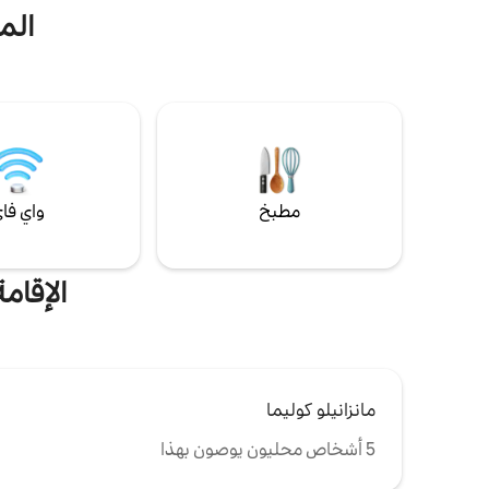
قدمين، بدون فوهات)، واستمتع بمنظر غروب
الم
الشمس من حديقة السطح، وحضّر العشاء في
الفرن الذي يعمل بالحطب أو على شواية الباربكيو.
وول مارت و
استرخِ في الأراجيح الشبكية مع النسيم الاستوائي.
مكيف هواء في جميع أنحاء الفيلا، بما في ذلك 3
النقل العام
غرف نوم مزودة بأسرة مريحة وأجهزة تلفزيون.
مناسب للحيوا
يقع الشاطئ على بعد 10–15 دقيقة فقط
والقطط الصغ
بالسيارة.
مطبخ
واي فا
الإقام
مانزانيلو كوليما
5 أشخاص محليون يوصون بهذا