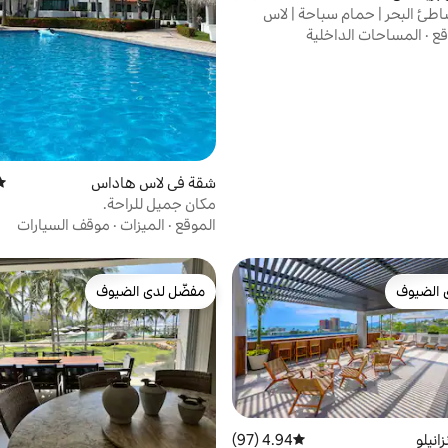
طئ البحر | حمام سباحة | لاس
فتين
قع
·
المساحات الداخلية
شقة في لاس هاداس
متو
مكان جميل للراحة.
الموقع
·
الميزات
·
موقف السيارات
 الضيوف
مفضّل لدى الضيوف
 الضيوف
مفضّل لدى الضيوف
انيلو
4.94 (97)
متوسط التقييم 4.94 من 5، 97 مراجعات