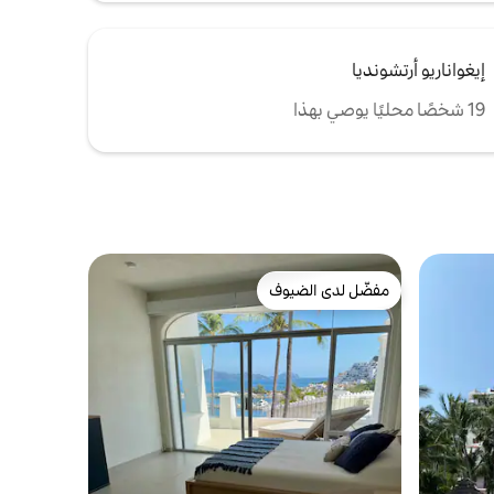
إيغواناريو أرتشونديا
19 شخصًا محليًا يوصي بهذا
مفضّل لدى الضيوف
مفضّل لدى الضيوف