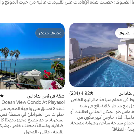
الضيوف: حصلت هذه الإقامات على تقييمات عالية من حيث الموقع وال
 الضيوف
مضيف متميّز
 الضيوف
مضيف متميّز
 هاداس
4.92 (234)
متوسط التقييم 4.92 من 5، 234 مراجعات
شقة في لاس هاداس
متوسط
ط في حمام سباحة مانزانيلو الخاص
e Ocean View Condo At Playasol
ل مع مناظر خلابة تقع في شبه
Las Hadas
شقة لا تصدق على واجهة المحيط على
اداس هو المكان المثالي لعائلتك أو
خطوات من الشواطئ في منطقة لاس
عية. فناء خارجي كبير مكون من
السحرية. يوجد مطبخ مجهز تجهيزًا كامل
حمام سباحة ساخن وشواية مدمجة.
إضافية، وغسالة/مجفف خاص، وشبكتا
إطلالات على المحيط من خلال البيت . 10 دقائق
يمة
·
النظافة
قويتان، وتلفزيون ذكي، ومياه شرب، وأ
القيمة
·
عائلي
·
الدخول