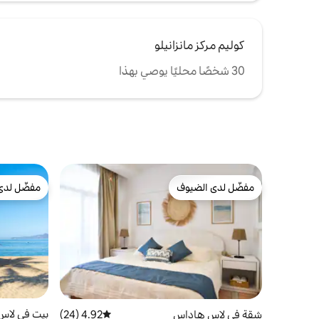
كوليم مركز مانزانيلو
30 شخصًا محليًا يوصي بهذا
مفضّل لدى الضيوف
مفضّل لدى
مفضّل لدى الضيوف
مفضّل لدى
بيت في لاس
شقة في لاس هاداس
4.92 (24)
متوسط التقييم 4.92 من 5، 24 مراجعات