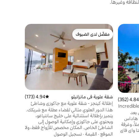
نظافة وغيرها.
بيت في مانز
مفضّل لدى الضيوف
مفضّل 
بيت جديد م
مفضّل لدى الضيوف
من أبرز ا
على بعد 15 دقيقة من الشاطئ
🏡استرخ في
فقط، بالإضا
والمتاجر ال
الموقع
·
ال
القريبة من
هادئ، وهو 
والاستمتاع 
اصنع ذكريات 
شقة علوية في مانزانيلو
4.94 (173)
متوسط التقييم 4.94 من 5، 173 مراجعات
مشاهدة الأ
4.84 (352)
 التقييم 4.84 من 5، 352 مراجعات
الشواء معًا.
إطلالة كينجز - شقة علوية مع جاكوزي وشاطئ
Incredibl
خاص
هذا الدور العلوي مثالي لقضاء عطلة مع شريكك.
 بعد
يتميز بإطلالة استثنائية على خليج سانتياغو،
 هاداس
ويحتوي على جاكوزي وإمكانية الوصول إلى
اً، وغرفة
الشاطئ الخاص. المكان مخصص للأزواج فقط، ولا
 واي فاي
يُسمح بالأطفال أو الحيوانات الأليفة.
الموقع
·
القيمة
·
تسجيل الوصول
ليكسا،