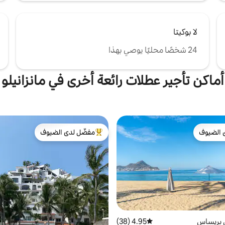
لا بوكيتا
24 شخصًا محليًا يوصي بهذا
أماكن تأجير عطلات رائعة أخرى في مانزانيلو
 الضيوف
مفضّل لدى الضيوف
 الضيوف
من أبرز البيوت المفضّلة لدى الضيوف
 بريساس
4.95 (38)
متوسط التقييم 4.95 من 5، 38 مراجعات