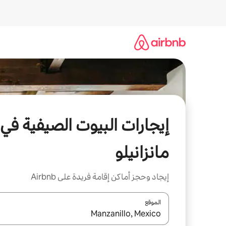
خطى
لى
لمحتوى
إيجارات البيوت الصيفية في
مانزانيلو
إيجاد وحجز أماكن إقامة فريدة على Airbnb
الموقع
عند توفر النتائج، انتقل باستخدام السهمين لأعلى ولأسف