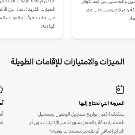
أماكن الإقامة هذه بالعديد م
ين والعاملين عن بُعد تتوفر
الميزات الفريدة، بدءًا من الأك
كة واي فاي ومساحات عمل
على جانب جرف أو القوارب الس
ة.
الهادئة.
الميزات والامتيازات للإقامات الطويلة
المرونة التي تحتاج إليها
أس
يمكنك اختيار تواريخ تسجيل الوصول وتسجيل
أس
المغادرة بدقة والحجز بسهولة عبر الإنترنت، دون أي
شه
التزام إضافي أو تقديم مستندات ورقية.*