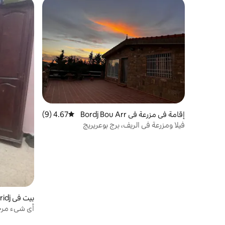
إقامة في مزرعة في Bordj Bou Arr
4.67 (9)
متوسط التقييم 4.67 من 5، 9 مراجعات
eridj
فيلا ومزرعة في الريف، برج بوعريريج
بيت في Bordj Bou Arreridj
أي شيء مرح