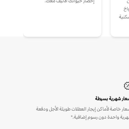
ن
إحضار حيوانك الأليف معك.
واخ
كنية
عار شهرية بسيطة
عار خاصة لأماكن إيجار العطلات طويلة الأجل ودفعة
رية واحدة دون رسوم إضافية.*