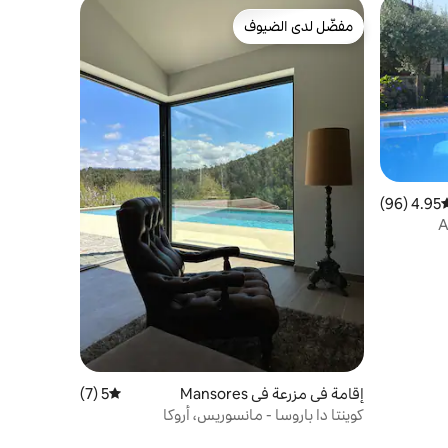
مفضّل لدى الضيوف
مفضّل لدى الضيوف
4.95 (96)
وسط التقييم 4.95 من 5، 96 مراجعات
A
إقامة في مزرعة في Mansores
5 (7)
متوسط التقييم 5 من 5، 7 مراجعات
كوينتا دا باروسا - مانسوريس، أروكا