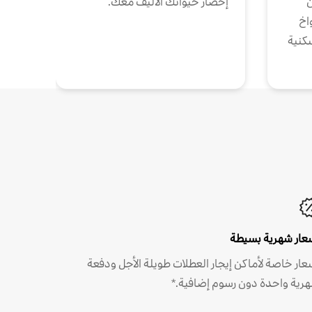
ن
إحضار حيوانك الأليف معك.
واخ
كنية
عار شهرية بسيطة
عار خاصة لأماكن إيجار العطلات طويلة الأجل ودفعة
رية واحدة دون رسوم إضافية.*