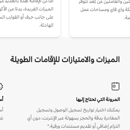
أماكن الإقامة هذه بالعديد م
ين والعاملين عن بُعد تتوفر
الميزات الفريدة، بدءًا من الأك
كة واي فاي ومساحات عمل
على جانب جرف أو القوارب الس
ة.
الهادئة.
الميزات والامتيازات للإقامات الطويلة
المرونة التي تحتاج إليها
أس
يمكنك اختيار تواريخ تسجيل الوصول وتسجيل
أس
المغادرة بدقة والحجز بسهولة عبر الإنترنت، دون أي
شه
التزام إضافي أو تقديم مستندات ورقية.*