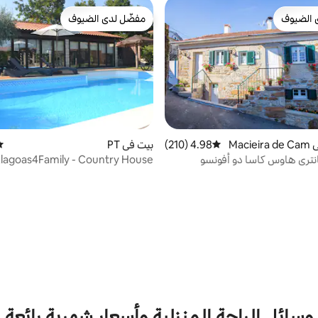
 الضيوف
مفضّل لدى الضيوف
 الضيوف
مفضّل لدى الضيوف
كوخ ريفي في Macieira de Cam
4.98 (210)
متوسط التقييم 4.98 من 5، 210 مراجعات
بيت في PT
مت
انتري هاوس كاسا دو أفونسو
lagoas4Family - Country House
وسائل الراحة المنزلية وأسعار شهرية رائعة