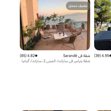
مضيف متميّز
مضيف متميّز
4.95 (39)
وسط التقييم 4.95 من 5، 39 مراجعات
شقة في Sarandë
4.82 (85)
متوسط التقييم 4.82 من 5، 85 مراجعات
شقة بتراس في ساراندا، المبنى 2، ساراندا، ألبانيا