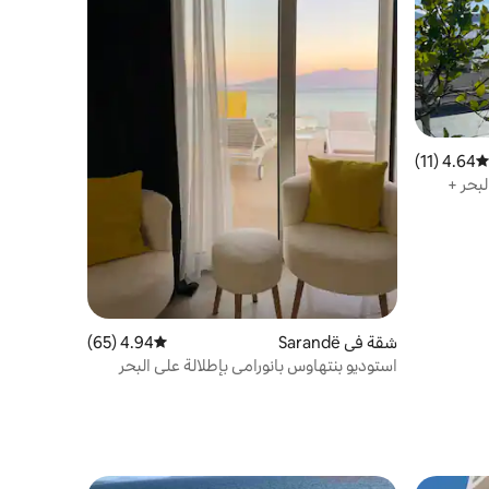
4.64 (11)
متوسط التقييم 4.64 من 5، 11 مراجعات
بحر +
شقة في Sarandë
4.94 (65)
متوسط التقييم 4.94 من 5، 65 مراجعات
استوديو بنتهاوس بانورامي بإطلالة على البحر