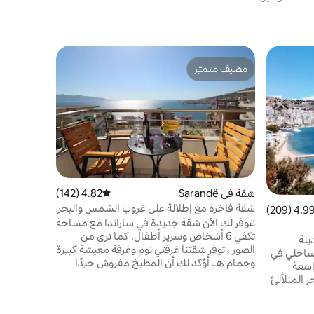
شقة في Sarandë
مضيف متميّز
مفضّل 
*GEAR* شقة مشمسة في بورتسايد
مضيف متميّز
من أبرز ا
تقع "شقة جي
العبّارات ف
مما يجعل م
سيرًا على ا
بعد 
والمغامرين
والعائلات. 
شقة في Sarandë
4.82 (142)
متوسط التقييم 4.82 من 5، 142 مراجعات
الشرفة المش
شقة فاخرة مع إطلالة على غروب الشمس والبحر
4.99 (209
التقييم 4.99 من 5، 209 مراجعات
في ساراندا
تتوفر لك الآن شقة جديدة في ساراندا مع مساحة
تكفي 6 أشخاص وسرير أطفال. كما ترى من
ينة
الصور ، توفر شقتنا غرفتي نوم وغرفة معيشة كبيرة
لساحلي في
وحمام هـ. أؤكد لك أن المطبخ مفروش جيدًا
اسعة
بهذه الطريقة ستطهو لك ولعائلتك طعامًا لذيذًا
ر المتلألئ
وطازجًا. من المهم أن نذكر أن الشقة تحتوي على
متع بسهولة
شرفة ذات إطلالة رائعة على البحر وإطلالة رائعة
خب ومحطة