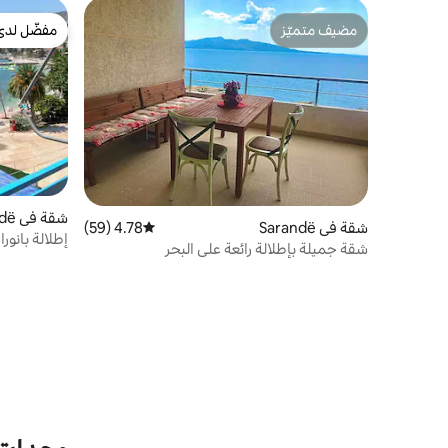
مضيف متميّز
مفضّل لدى
مضيف متميّز
مفضّل لدى
شقة في Sarandë
شقة في Sarandë
4.78 (59)
متوسط التقييم 4.78 من 5، 59 مراجعات
إطلالة بانورا
شقة جميلة بإطلالة رائعة على البحر