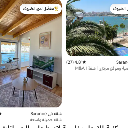
 الضيوف
مفضّل لدى الضيوف
 الضيوف
من أبرز البيوت المفضّلة لدى الضيوف
4.81 (27)
متوسط التقييم 4.81 من 5، 27 مراجعات
مية وموقع مركزي | شقة M&A I
شقة في Sarandë
متو
شقة جميلة واسعة