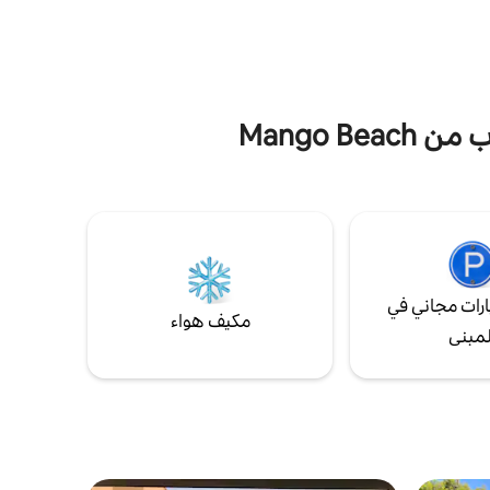
على المدينة. قبل كل شيء ، حاولنا أن نجعل
المطاعم
شقتنا أنيقة ومزينة جيدًا حتى تشعر وكأنك في
ة، وكلها
بيتك
دام. تجمع
حياة
Mango B
رات مجاني في
مكيف هواء
لمبنى