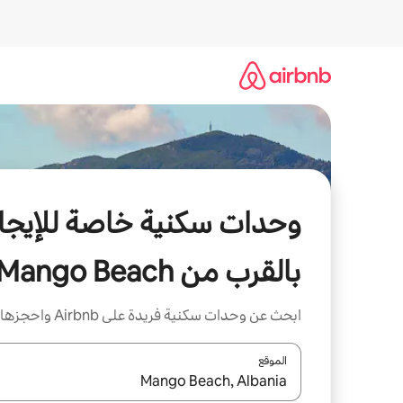
خطى
لى
لمحتوى
وحدات سكنية خاصة للإيجار
بالقرب من Mango Beach
ابحث عن وحدات سكنية فريدة على Airbnb واحجزها
الموقع
عند توفر النتائج، انتقل باستخدام السهمين لأعلى ولأسف