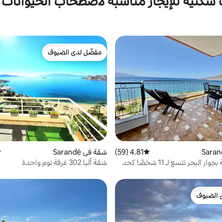
كنية للإيجار مناسبة لاصطحاب الحيوانات ا
مفضّل لدى الضيوف
مفضّل لدى الضيوف
4.81 (59)
متوسط التقييم 4.81 من 5، 59 مراجعات
شقة في Sarandë
م
شقق واسعة بجوار البحر تتسع لـ 11 شخصًا كحد
شقة ألبا 302 غرفة نوم واحدة
 الضيوف
 الضيوف