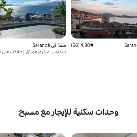
4.88 (66)
متوسط التقييم 4.88 من 5، 66 مراجعات
شقة في Sarandë
بنتهاوس مركزي عملاق: إطلالات على ال
جاكوزي
وحدات سكنية للإيجار مع مسبح