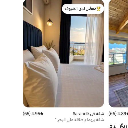
مفضّل لدى الضيوف
من أبرز البيوت المفضّلة لدى الضيوف
4.89 (66)
سط التقييم 4.89 من 5، 66 مراجعات
شقة في Sarandë
4.95 (65)
متوسط التقييم 4.95 من 5، 65 مراجعات
شقة برودا بإطلالة على البحر 1