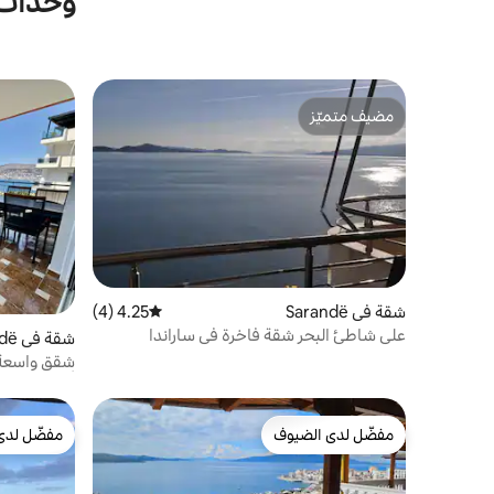
وحدات س
مضيف متميّز
مضيف متميّز
شقة في Sarandë
4.25 (4)
متوسط التقييم 4.25 من 5، 4 مراجعات
على شاطئ البحر شقة فاخرة في ساراندا
شقة في Sarandë
أقصى
مفضّل لدى الضيوف
مفضّل لدى
مفضّل لدى الضيوف
مفضّل لدى