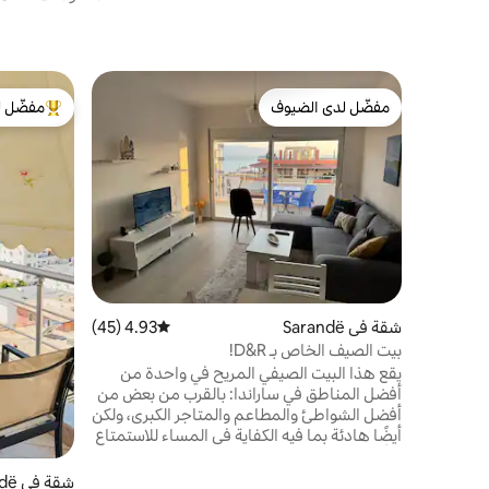
مفضّل لدى الضيوف
مفضّل ل
مفضّل لدى الضيوف
من أبرز ال
شقة في Sarandë
4.93 (45)
متوسط التقييم 4.93 من 5، 45 مراجعات
بيت الصيف الخاص بـ D&R!
يقع هذا البيت الصيفي المريح في واحدة من
أفضل المناطق في ساراندا: بالقرب من بعض من
أفضل الشواطئ والمطاعم والمتاجر الكبرى، ولكن
أيضًا هادئة بما فيه الكفاية في المساء للاستمتاع
بكأس من النبيذ المريح على الشرفة المطلة على
البحر! تحتوي الشقة على أجواء صيفية وشاطئية
شقة في Sarandë