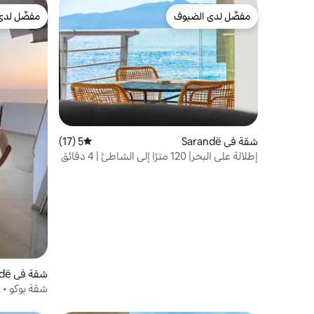
مفضّل لدى الضيوف
مفضّل لدى
مفضّل لدى الضيوف
مفضّل لدى
شقة في Sarandë
5 (17)
متوسط التقييم 5 من 5، 17 مراجعات
إطلالة على البحر| 120 مترًا إلى الشاطئ | 4 دقائق
سيرًا على الأقدام إلى المنتزه
شقة في Sarandë
شقة بوكو • م
مضيف دا دا