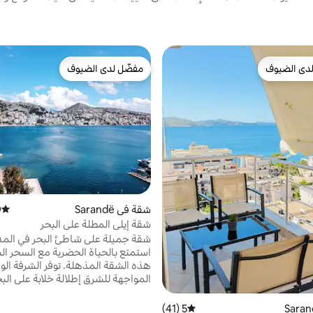
دى الضيوف
مفضّل لدى الضيوف
بيوت المفضّلة لدى الضيوف
مفضّل لدى الضيوف
شقة في Sarandë
)
متوسط 
شقة إيلي المطلة على البحر
شقة جميلة على شاطئ البحر في المد
استمتع بالحياة الحضرية مع السحر ا
هذه الشقة المذهلة. توفر الشرفة الو
المواجهة للشرق إطلالة خلابة على البح
ومناظر المدينة النابضة بالحياة. است
الوصول إلى الشواطئ والميناء الصا
5 (41)
متوسط التقييم 5 من 5، 41 مراجعات