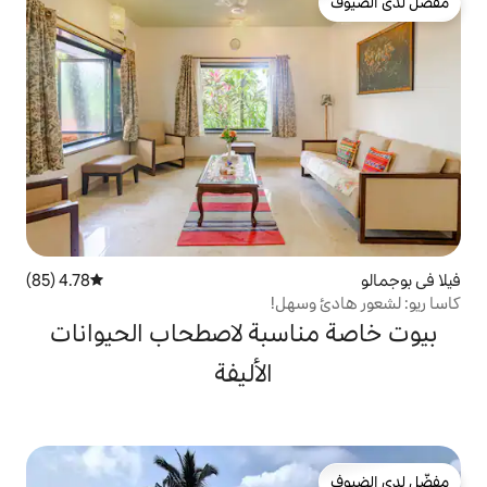
4.78 (85)
متوسط التقييم 4.78 من 5، 85 مراجعات
هل!
سبة لاصطحاب الحيوانات
الأليفة