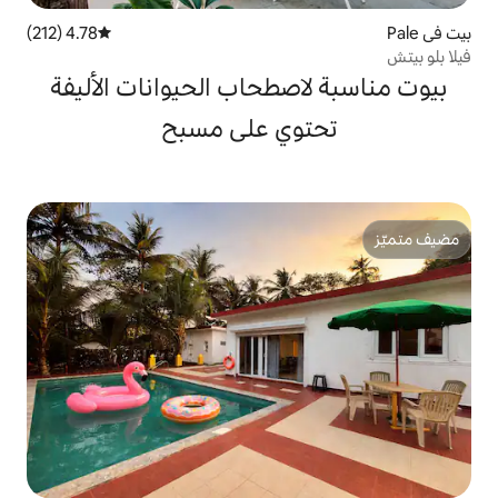
4.78 (212)
متوسط التقييم 4.78 من 5، 212 مراجعات
صطحاب الحيوانات الأليفة
وي على مسبح