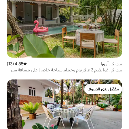
4.85 (13)
متوسط التقييم 4.85 من 5، 13 مراجعات
ا يضم 3 غرف نوم وحمام سباحة خاص | على مسافة سير
نا