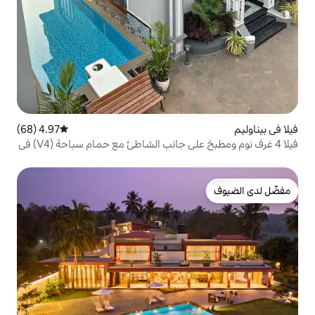
4.97 (68)
متوسط التقييم 4.97 من 5، 68 مراجعات
فيلا 4 غرف نوم ومطبخ على جانب الشاطئ مع حمام سباحة (V4) في