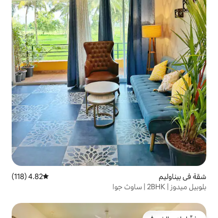
4.82 (118)
متوسط التقييم 4.82 من 5، 118 مراجعات