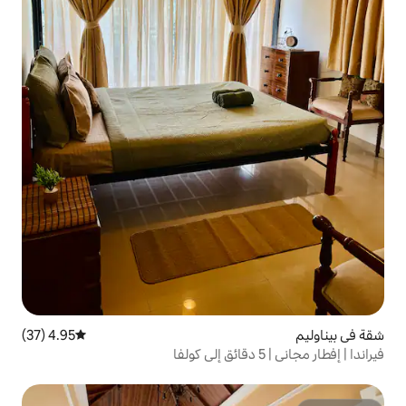
4.95 (37)
متوسط التقييم 4.95 من 5، 37 مراجعات