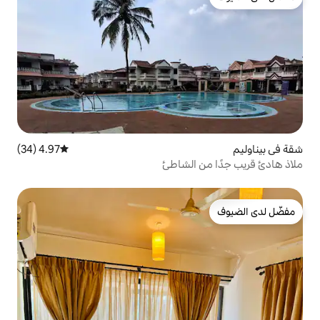
4.97 (34)
متوسط التقييم 4.97 من 5، 34 مراجعات
الشاطئ