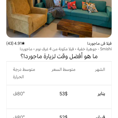
4.91 (43)
متوسط التقييم 4.91 من 5، 43 مراجعات
وقت لزيارة ماجوردا؟
وسط السعر
متوسط درجة
الحرارة
$‏53
80°ف
$‏52
80°ف