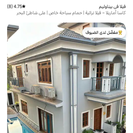
4.75 (8)
متوسط التقييم 4.75 من 5، 8 مراجعات
ة | حمام سباحة خاص | على شاطئ البحر
لدى الضيوف