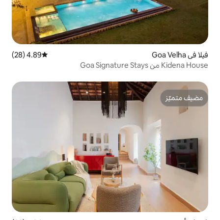
4.89 (28)
متوسط التقييم 4.89 من 5، 28 مراجعات