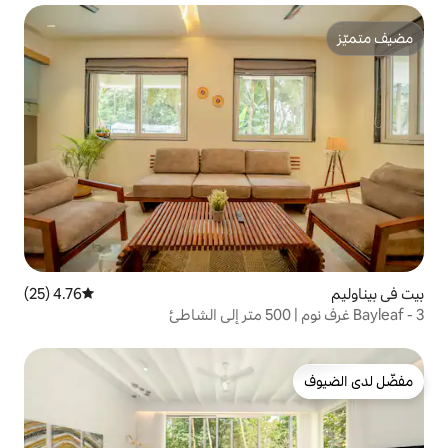
4.76 (25)
متوسط التقييم 4.76 من 5، 25 مراجعات