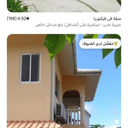
4.92 (198)
متوسط التقييم 4.92 من 5، 198 مراجعات
 الشاطئ، مع مدخل خاص
لدى الضيوف