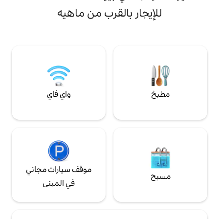
ووسائد ناعمة تم اختيارها لنوم مثالي. يضيف
م رئيسية بسرير بمقاس
 بالقرب من ماهيه
المطبخ العصري وماكينة القهوة من بين إلى
خلي مع أبواب تؤدي
كوب الراحة المنزلية، بينما يجعل الديكور
 غرفة النوم الثانية
المستوحى من الجزيرة واللمسات الصديقة
 مرحاض، + شرفة
للبيئة كل إقامة مريحة وأنيقة ولا تنسى.
 - استخدام مجاني
واي فاي
موقف سيارات مجاني
في المبنى