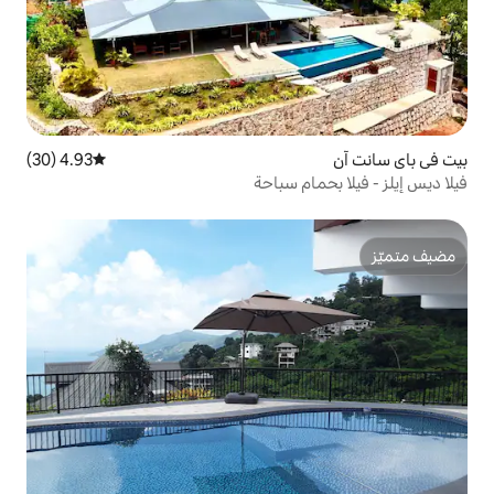
4.93 (30)
متوسط التقييم 4.93 من 5، 30 مراجعات
 سباحة