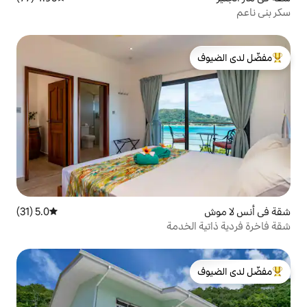
لدى الضيوف
5.0 (31)
متوسط التقييم 5.0 من 5، 31 مراجعات
خدمة
لدى الضيوف