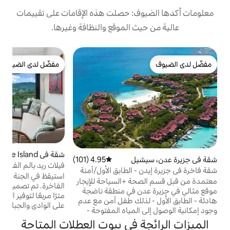
: حصلت هذه الإقامات على تقييمات
 الموقع والنظافة وغيرها.
ش
مفضّل لدى الضيوف
ش
مفضّل لدى الضيوف
و
م
ا
ج
أ
شقة في Mahe Island
4.95 (125)
متوسط التقييم 4.95 من 5، 125 مراجعات
يل
4.95 (101)
متوسط التقييم 4.95 من 5، 101 مراجعات
فيلات ريد بالم الفاخرة مع مسابح خاصة
 الطابق الأول/آمنة
استيقظ في الجنة في فيلات النخيل الأحمر
ط
لسباحة
 +السياحة للإيجار
الفاخرة. تم تصميم كل فيلا فاخرة بمساحة 78
ن في منطقة ناضجة
مترًا مربعًا لتوفير الخصوصية وتوفر إطلالات خلابة
ذلك طفل آمن مع عدم
على الوادي والجبال والمحيط. يمكنك السباحة
وجود إمكانية الوصول إلى المياه المفتوحة -
في حمام السباحة الخاص بك الذي لا نهاية له،
 كبير مفتوح + منطقة
 في بيوت العطلات المتاحة
ثم الاسترخاء على سرير بحجم كينج مع بياضات
ميلة لتناول الطعام