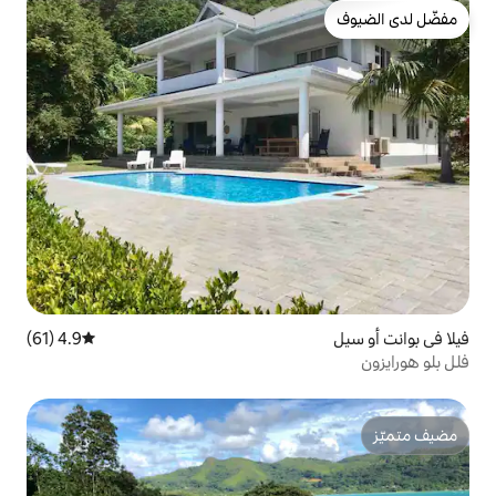
4.9 (61)
متوسط التقييم 4.9 من 5، 61 مراجعات