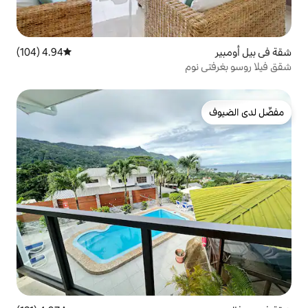
4.94 (104)
متوسط التقييم 4.94 من 5، 104 مراجعات