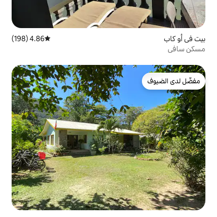
4.86 (198)
متوسط التقييم 4.86 من 5، 198 مراجعات