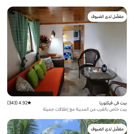
4.92 (343)
متوسط التقييم 4.92 من 5، 343 مراجعات
نة مع إطلالات جميلة