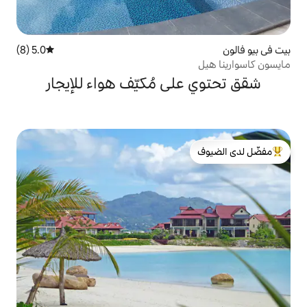
5.0 (8)
متوسط التقييم 5.0 من 5، 8 مراجعات
ى مُكيّف هواء للإيجار
لدى الضيوف