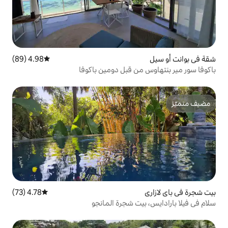
4.98 (89)
متوسط التقييم 4.98 من 5، 89 مراجعات
4.78 (73)
متوسط التقييم 4.78 من 5، 73 مراجعات
ت شجرة المانجو