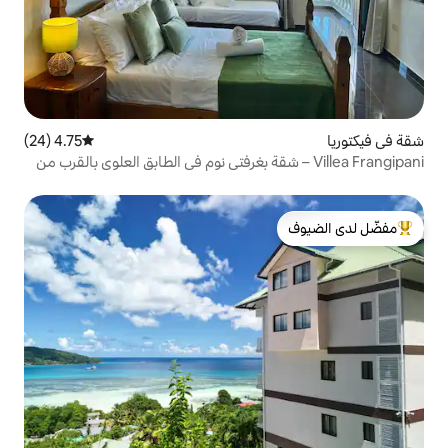
4.75 (24)
متوسط التقييم 4.75 من 5، 24 مراجعات
Villea  – شقة بغرفتي نوم في الطابق العلوي بالقرب من
لدى الضيوف