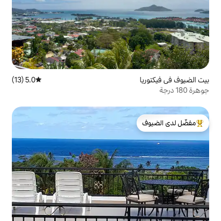
5.0 (13)
متوسط التقييم 5.0 من 5، 13 مراجعات
لدى الضيوف