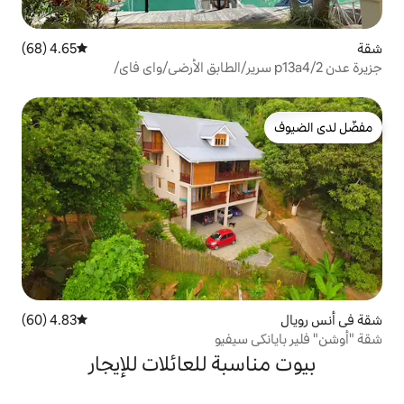
4.65 (68)
متوسط التقييم 4.65 من 5، 68 مراجعات
4.83 (60)
متوسط التقييم 4.83 من 5، 60 مراجعات
سيفيو
بة للعائلات للإيجار