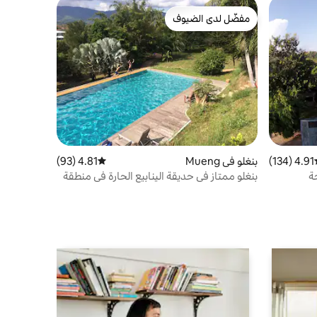
مفضّل لدى الضيوف
مفضّل لدى الضيوف
4.91 (134)
ط التقييم 4.91 من 5، 134 مراجعات
بنغلو في Mueng
4.81 (93)
متوسط التقييم 4.81 من 5، 93 مراجعات
ة
بنغلو ممتاز في حديقة الينابيع الحارة في منطقة
بان دو