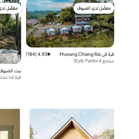
مفضّل لدى الضيوف
مفضّل لدى
مفضّل لدى الضيوف
مفضّل لدى
قبة في Mueang Chiang Rai
4.93 (184)
متوسط التقييم 4.93 من 5، 184 مراجعات
منتجع Style Paidoi 4
بيت الضيوف في u
فيلا لانا تش