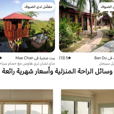
 الضيوف
مفضّل لدى الضيوف
 الضيوف
مفضّل لدى الضيوف
Ban D
5 (13)
متوسط التقييم 5 من 5، 13 مراجعات
بيت شجرة في Mae Chan
متوس
ابل سينجل
ماي تشان تري هاوس مع حمام سباح
وسائل الراحة المنزلية وأسعار شهرية رائعة