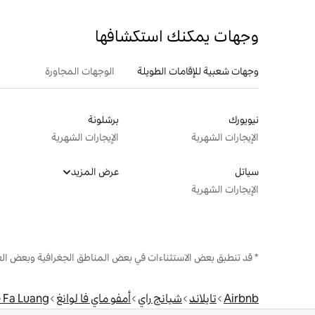
وجهات يمكنك استكشافها
وجهات شعبية للإقامات الطويلة
الوجهات المجاورة
نيويورك
برشلونة
الإيجارات الشهرية
الإيجارات الشهرية
سياتل
عرض المزيد
الإيجارات الشهرية
* قد تنطبق بعض الاستثناءات في بعض المناطق الجغرافية وبعض الع
Airbnb
تايلاند
شيانج راي
أمفو ماي فا لوانغ
 Fa Luang