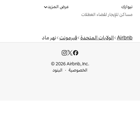
عرض المزيد
ت
دة
فيرمونت
نهر ماد
© 2026 Airbnb, I
خصوصية
البنود