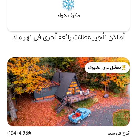
مكيف هواء
ات رائعة أخرى في نهر ماد
لدى الضيوف
4.95 (194)
متوسط التقييم 4.95 من 5، 194 مراجعات