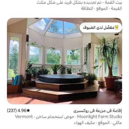
شكل فريد على شكل مثلث
لدى الضيوف
ري
4.96 (237)
متوسط التقييم 4.96 من 5، 237 مراجعات
Moonlight Farm Studio · حوض استحمام ساخن · Vermont
اء