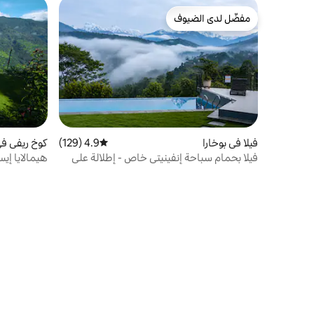
مفضّل لدى الضيوف
مفضّل لدى الضيوف
فيلا في بوخارا
4.9 (129)
متوسط التقييم 4.9 من 5، 129 مراجعات
كوخ ريفي في chowk village
فيلا بحمام سباحة إنفينيتي خاص - إطلالة على
هيمالايا إي
الجبل والبحيرة