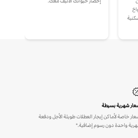
ن
إحضار حيوانك الأليف معك.
واخ
كنية
عار شهرية بسيطة
عار خاصة لأماكن إيجار العطلات طويلة الأجل ودفعة
رية واحدة دون رسوم إضافية.*