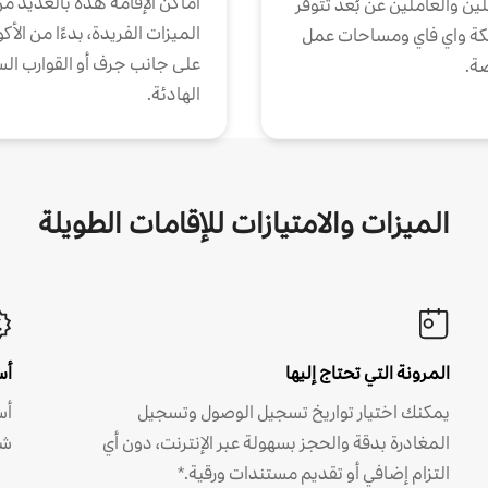
أماكن الإقامة هذه بالعديد م
ين والعاملين عن بُعد تتوفر
الميزات الفريدة، بدءًا من الأك
كة واي فاي ومساحات عمل
على جانب جرف أو القوارب الس
ة.
الهادئة.
الميزات والامتيازات للإقامات الطويلة
المرونة التي تحتاج إليها
أس
يمكنك اختيار تواريخ تسجيل الوصول وتسجيل
أس
المغادرة بدقة والحجز بسهولة عبر الإنترنت، دون أي
شه
التزام إضافي أو تقديم مستندات ورقية.*