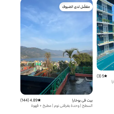
مفضّل لدى الضيوف
مفضّل لدى الضيوف
5 (3)
متوسط التقييم 5 من 5، 3 مراجعات
ا
بيت في بوخارا
4.89 (144)
متوسط التقييم 4.89 من 5، 144 مراجعات
السطح | وحدة بغرفتي نوم | مطبخ + قهوة
مجانية