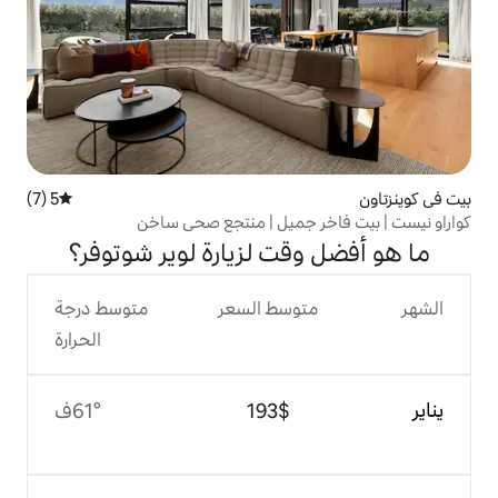
5 (7)
متوسط التقييم 5 من 5، 7 مراجعات
جميل | منتجع صحي ساخن
قت لزيارة لوير شوتوفر؟
وسط السعر
متوسط درجة
الحرارة
$‏193
61°ف