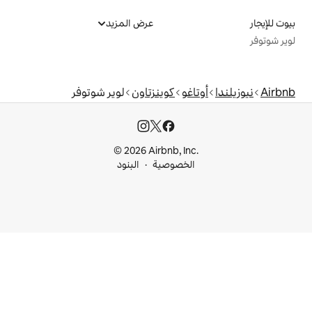
عرض المزيد
و
كوينزتاون
لوير شوتوفر
© 2026 Airbnb, I
خصوصية
البنود