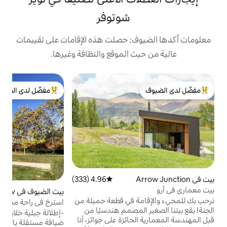
شوتوفر
: حصلت هذه الإقامات على تقييمات
 الموقع والنظافة وغيرها.
ب
مفضّل لدى الضيوف
ر
لدى الضيوف
من أبرز البيوت المفضّلة لدى الضيوف
ه
و
د
ر
ب
ه
4.96 (333)
متوسط التقييم 4.96 من 5، 333 مراجعات
بيت الضيوف في Lower Shotov
4.98 (256)
متوسط التقييم 4.98 من 5، 256 مراجعات
ة في قطعة جميلة من
er
استرخ في راحة محاطًا بالجبال والأشجار
لمصمم هندسيًا من
ل
-إطلالة جبلية خلابة - بيئة ريفية خاصة. - دار
ائزة على جوائز، آنا
ضيافة مستقلة بالكامل -استخدام حصري