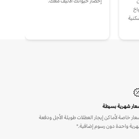
ن
إحضار حيوانك الأليف معك.
واخ
كنية
عار شهرية بسيطة
عار خاصة لأماكن إيجار العطلات طويلة الأجل ودفعة
رية واحدة دون رسوم إضافية.*