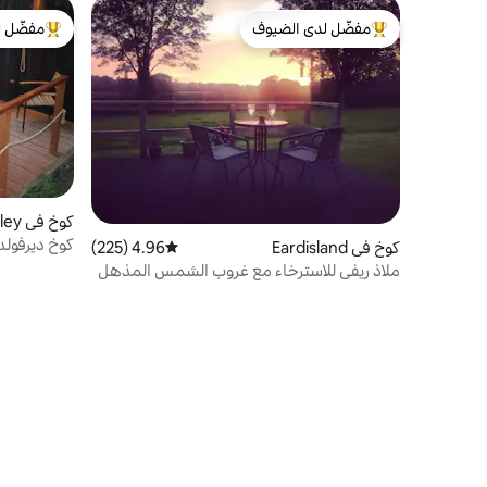
مفضّل لدى الضيوف
مفضّل ل
من أبرز البيوت المفضّلة لدى الضيوف
من أبرز ال
كوخ في Birtley
كوخ ديرفولد
كوخ في Eardisland
4.96 (225)
متوسط التقييم 4.96 من 5، 225 مراجعات
ملاذ ريفي للاسترخاء مع غروب الشمس المذهل