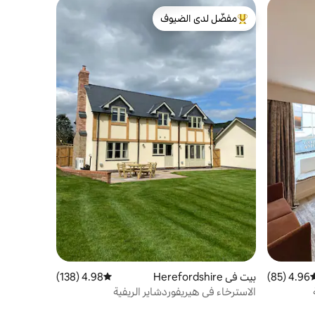
مفضّل لدى الضيوف
من أبرز البيوت المفضّلة لدى الضيوف
4.96 (85)
وسط التقييم 4.96 من 5، 85 مراجعات
بيت في Herefordshire
4.98 (138)
متوسط التقييم 4.98 من 5، 138 مراجعات
الاسترخاء في هيريفوردشاير الريفية