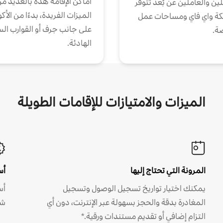
أماكن الإقامة هذه بالعديد م
ين والعاملين عن بُعد تتوفر
الميزات الفريدة، بدءًا من الأك
كة واي فاي ومساحات عمل
على جانب جرف أو القوارب الس
ة.
الهادئة.
الميزات والامتيازات للإقامات الطويلة
المرونة التي تحتاج إليها
أس
يمكنك اختيار تواريخ تسجيل الوصول وتسجيل
أس
المغادرة بدقة والحجز بسهولة عبر الإنترنت، دون أي
شه
التزام إضافي أو تقديم مستندات ورقية.*