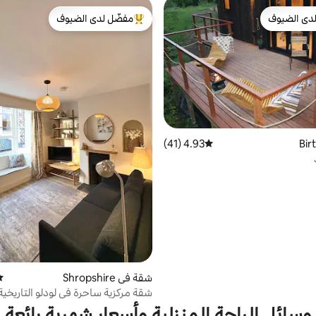
دى الضيوف
مفضّل لدى الضيوف
بيوت المفضّلة لدى الضيوف
من أبرز البيوت المفضّلة لدى الضيوف
4.93 (41)
متوسط التقييم 4.93 من 5، 41 مراجعات
شقة في Shropshire
مت
شقة مركزية ساحرة في لودلو التاريخية
وسائل الراحة المنزلية وأسعار شهرية رائعة