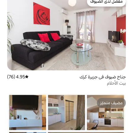
4.95 (76)
متوسط التقييم 4.95 من 5، 76 مراجعات