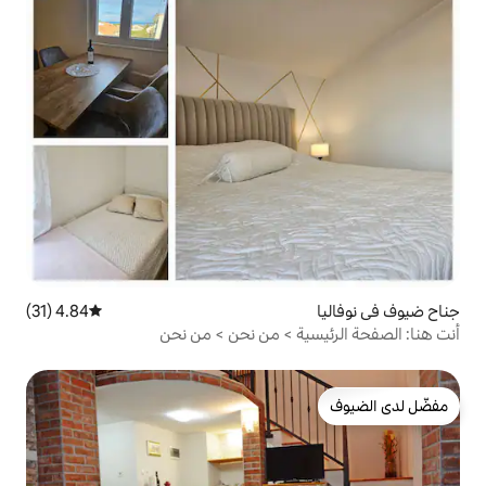
4.84 (31)
متوسط التقييم 4.84 من 5، 31 مراجعات
 > من نحن > من نحن