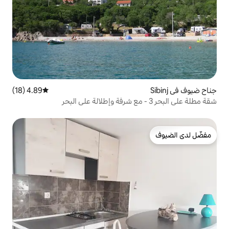
4.89 (18)
متوسط التقييم 4.89 من 5، 18 مراجعات