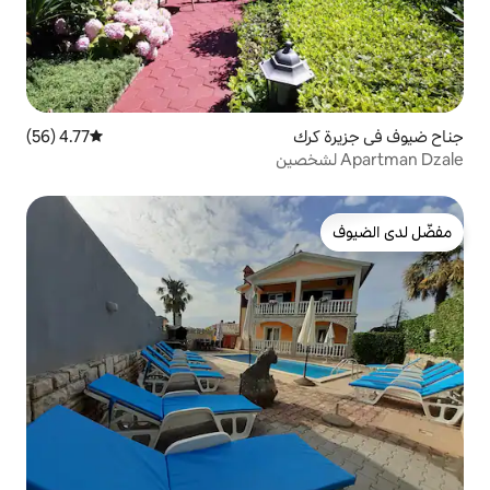
4.77 (56)
متوسط التقييم 4.77 من 5، 56 مراجعات