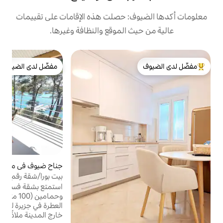
: حصلت هذه الإقامات على تقييمات
 الموقع والنظافة وغيرها.
ج
مفضّل لدى الضيوف
ش
لدى الضيوف
مفضّل لدى الضيوف
ل
س
-
ل
ح
ا
ل
و
أ
جناح ضيوف في مالي لوسيني
4.94 (52)
متوسط التقييم 4.94 من 5، 52 مراجعات
بيت بورا/شقة رقم 1
استمتع بشقة فسيحة مكونة من 3 غرف نوم
وحمامين (100 متر مربع) وسط أشجار الصنوبر
العطرة في جزيرة لوشين. يوفر هذا الملاذ الهادئ
خارج المدينة ملاذًا مثاليًا. استمتع بتراسك