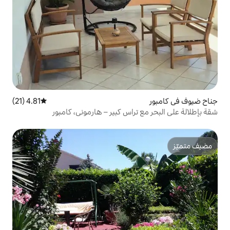
4.81 (21)
متوسط التقييم 4.81 من 5، 21 مراجعات
تراس كبير – هارموني، كامبور