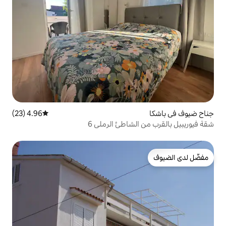
4.96 (23)
متوسط التقييم 4.96 من 5، 23 مراجعات
لشاطئ الرملي 6