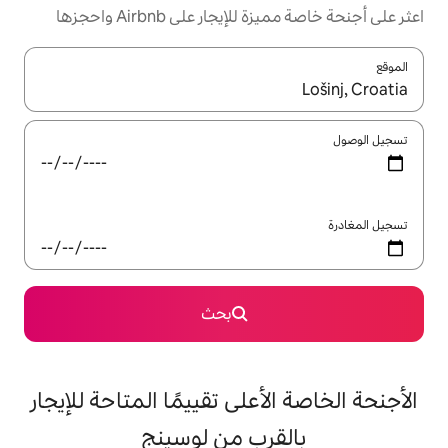
ار على Airbnb واحجزها
ل باستخدام السهمين لأعلى ولأسفل أو استكشف عن طريق اللمس أو السحب.
بحث
أعلى تقييمًا المتاحة للإيجار
رب من لوسينج