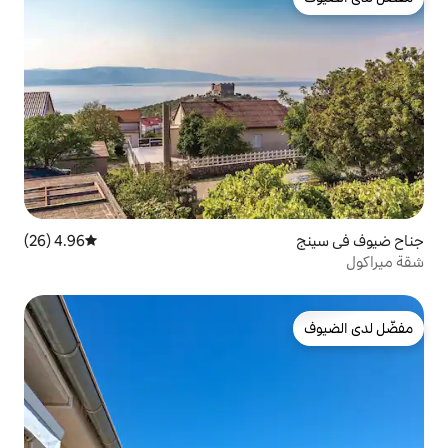
4.96 (26)
متوسط التقييم 4.96 من 5، 26 مراجعات