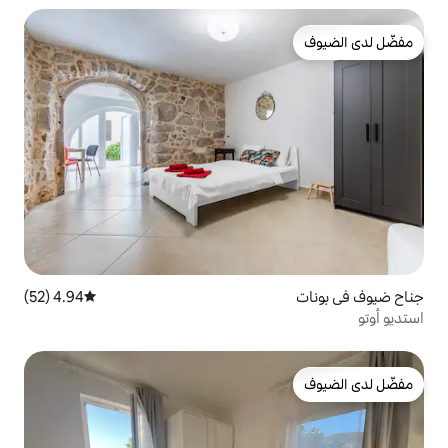
4.94 (52)
متوسط التقييم 4.94 من 5، 52 مراجعات