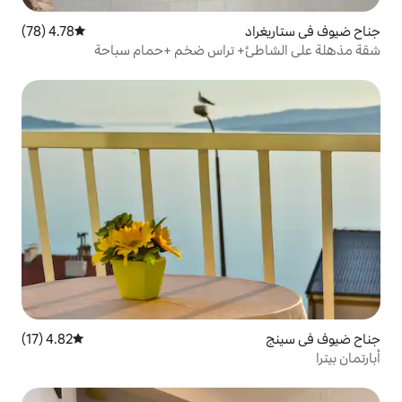
4.78 (78)
متوسط التقييم 4.78 من 5، 78 مراجعات
 تراس ضخم +حمام سباحة
4.82 (17)
متوسط التقييم 4.82 من 5، 17 مراجعات