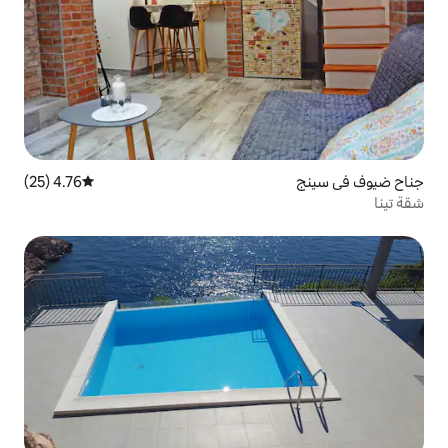
4.76 (25)
متوسط التقييم 4.76 من 5، 25 مراجعات