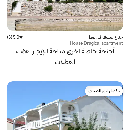
5.0 (5)
متوسط التقييم 5.0 من 5، 5 مراجعات
Hous
رى متاحة للإيجار لقضاء
العطلات