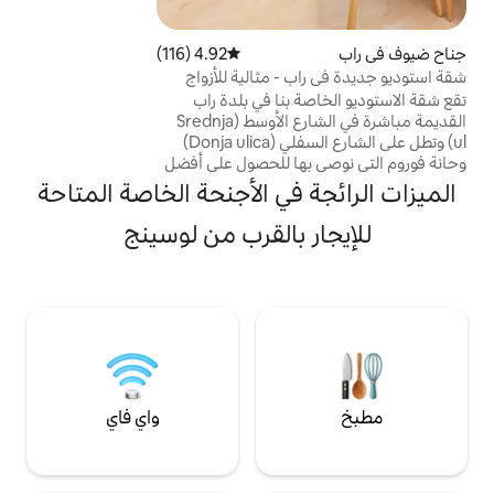
الخاص الواسع بإطلالات خلابة على البحر، وموقف
سيارات خاص مريح. يرجى مراجعة الخريطة قبل
الحجز. تقع هذه الشقة المنعزلة خارج المدينة
4.92 (116)
متوسط التقييم 4.92 من 5، 116 مراجعات
مع طريق أسفل أشجار الصنوبر. على الرغم من
- مثالية للأزواج
أنها مثالية بالنسبة لنا، إلا أن هدوئها قد لا يناسب
بنا في بلدة راب
الجميع.
القديمة مباشرة في الشارع الأوسط (Srednja
ul) وتطل على الشارع السفلي (Donja ulica)
ها للحصول على أفضل
موقعها، فهي مثالية
في الأجنحة الخاصة المتاحة
فون بلدة راب القديمة.
م ومطبخ وحمام، وهي
 بالقرب من لوسينج
ون وواي فاي مجاني.
سياراتهم مجانًا في
موقف السيارات الضخم Brdo على مسافة 8
ن الشقة.
واي فاي