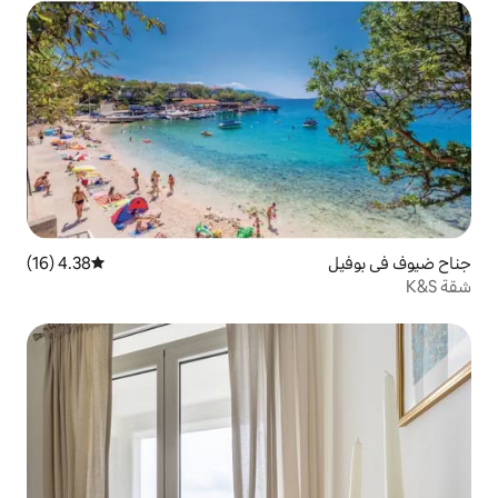
4.38 (16)
متوسط التقييم 4.38 من 5، 16 مراجعات