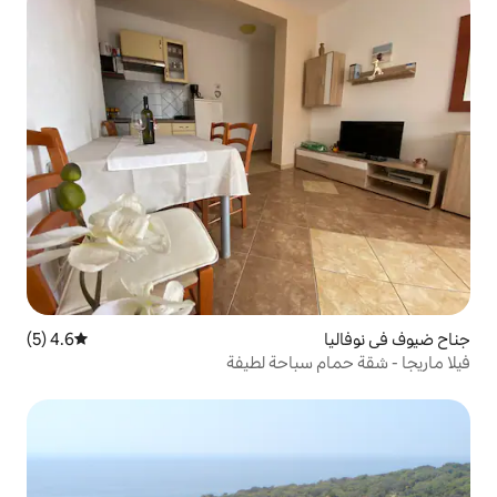
4.6 (5)
متوسط التقييم 4.6 من 5، 5 مراجعات
باحة لطيفة