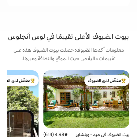
لى تقييمًا في لوس أنجلوس
يوف: حصلت بيوت الضيوف هذه على
 حيث الموقع والنظافة وغيرها.
ب
مفضّل لدى الضيوف
ج
لدى الضيوف
من أبرز البيوت المفضّلة لدى الضيوف
it
ج
ن
ص
ي
ا
ب
م
اير
4.98 (614)
متوسط التقييم 4.98 من 5، 614 مراجعات
ل