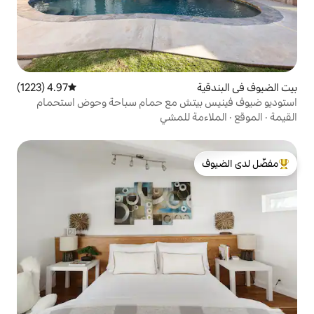
4.97 (1223)
متوسط التقييم 4.97 من 5، 1223 مراجعات
تش مع حمام سباحة وحوض استحمام
 للمشي
لدى الضيوف