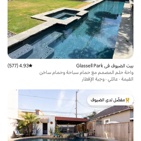
4.93 (577)
متوسط التقييم 4.93 من 5، 577 مراجعات
ام سباحة وحمام ساخن
ار
لدى الضيوف