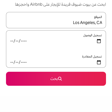
ر على Airbnb واحجزها
ل باستخدام السهمين لأعلى ولأسفل أو استكشف عن طريق اللمس أو السحب.
بحث