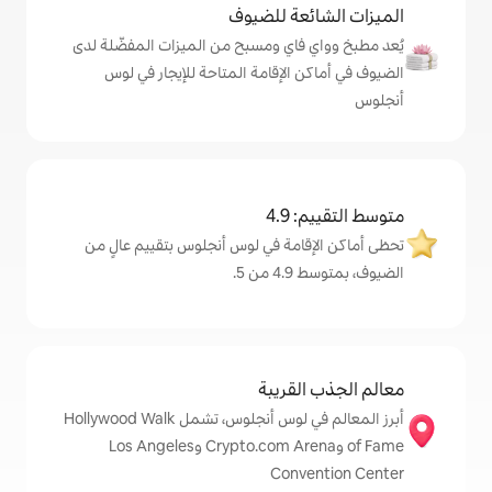
ة للضيوف
اي ومسبح من الميزات المفضّلة لدى
لإقامة المتاحة للإيجار في لوس
4
مة في لوس أنجلوس بتقييم عالٍ من
.
قريبة
أبرز المعالم في لوس أنجلوس، تشمل Hollywood Walk
of Fame وCrypto.com Arena وLos Angeles
Con