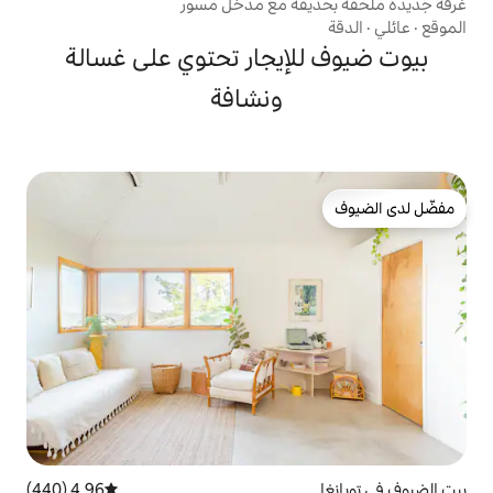
ة مع مدخل مسور
إيجار تحتوي على غسالة
ونشافة
4.96 (440)
متوسط التقييم 4.96 من 5، 440 مراجعات