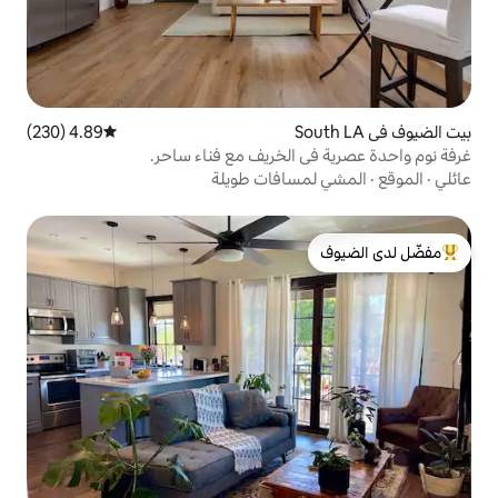
4.89 (230)
متوسط التقييم 4.89 من 5، 230 مراجعات
الخريف مع فناء ساحر.
سافات طويلة
لدى الضيوف