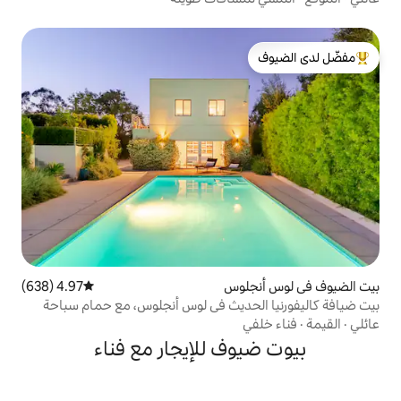
لدى الضيوف
لوس
4.97 (638)
متوسط التقييم 4.97 من 5، 638 مراجعات
حديث في لوس أنجلوس، مع حمام سباحة
ف للإيجار مع فناء