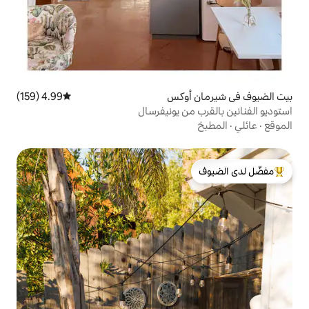
أوكس
4.99 (159)
متوسط التقييم 4.99 من 5، 159 مراجعات
ن يونيفرسال
لدى الضيوف