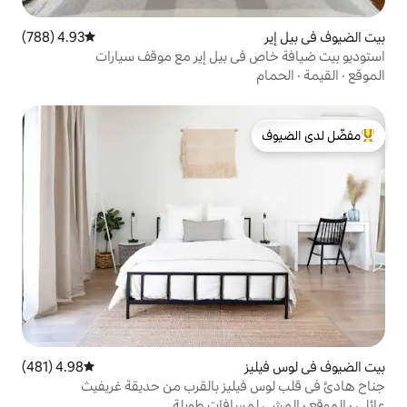
4.93 (788)
متوسط التقييم 4.93 من 5، 788 مراجعات
ي بيل إير مع موقف سيارات
لدى الضيوف
4.98 (481)
متوسط التقييم 4.98 من 5، 481 مراجعات
ليز بالقرب من حديقة غريفيث
سافات طويلة