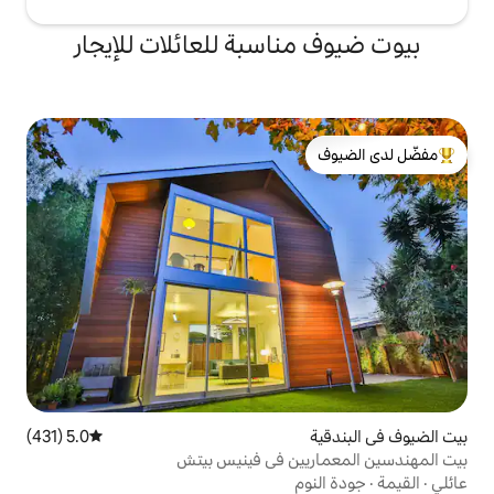
والعديد من ألعاب
احة عند الطلب!
اسبة للعائلات للإيجار
لدى الضيوف
5.0 (431)
متوسط التقييم 5.0 من 5، 431 مراجعات
ين في فينيس بيتش