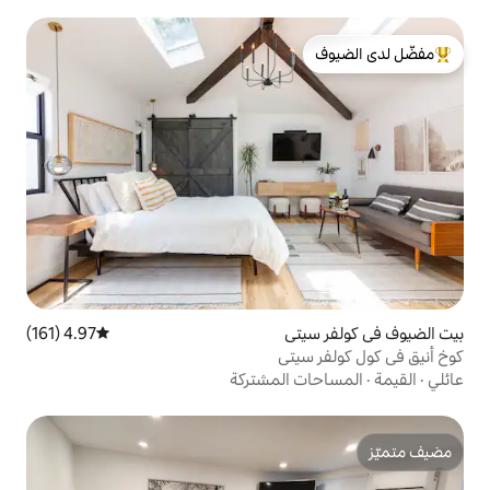
لدى الضيوف
ي
4.97 (161)
متوسط التقييم 4.97 من 5، 161 مراجعات
تي
المشتركة