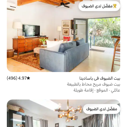
لدى الضيوف
4.97 (496)
متوسط التقييم 4.97 من 5، 496 مراجعات
طبيعة
لة