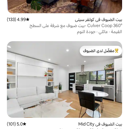
ي
4.99 (133)
متوسط التقييم 4.99 من 5، 133 مراجعات
لدى الضيوف
5.0 (101)
متوسط التقييم 5.0 من 5، 101 مراجعات