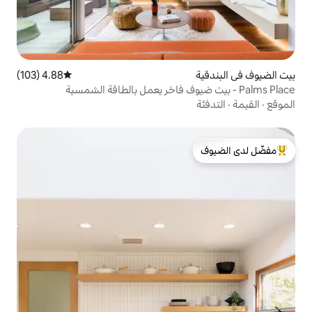
4.88 (103)
متوسط التقييم 4.88 من 5، 103 مراجعات
لدى الضيوف