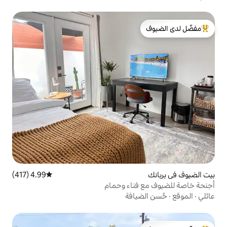
لدى الضيوف
4.99 (417)
متوسط التقييم 4.99 من 5، 417 مراجعات
ناء وحمام
افة