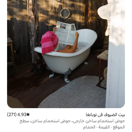
4.93 (271)
متوسط التقييم 4.93 من 5، 271 مراجعات
جي، حوض استحمام ساخن، سطح