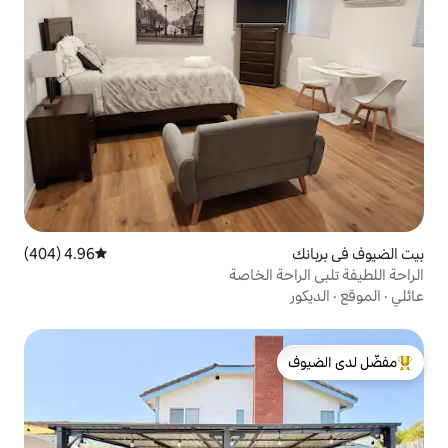
4.96 (404)
متوسط التقييم 4.96 من 5، 404 مراجعات
 الخاصة
لدى الضيوف