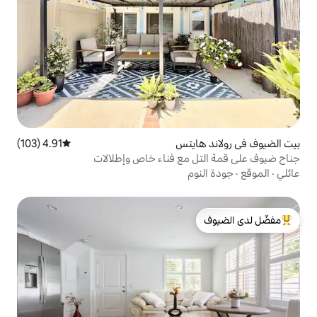
يتس
4.91 (103)
متوسط التقييم 4.91 من 5، 103 مراجعات
مع فناء خاص وإطلالات
م
لدى الضيوف