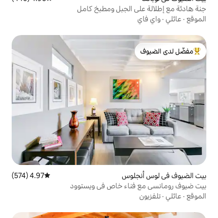
 الجبل ومطبخ كامل
لدى الضيوف
لوس
4.97 (574)
متوسط التقييم 4.97 من 5، 574 مراجعات
اء خاص في ويستوود