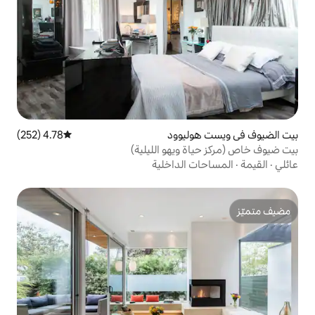
يوود
4.78 (252)
متوسط التقييم 4.78 من 5، 252 مراجعات
ويهو الليلية)
الداخلية