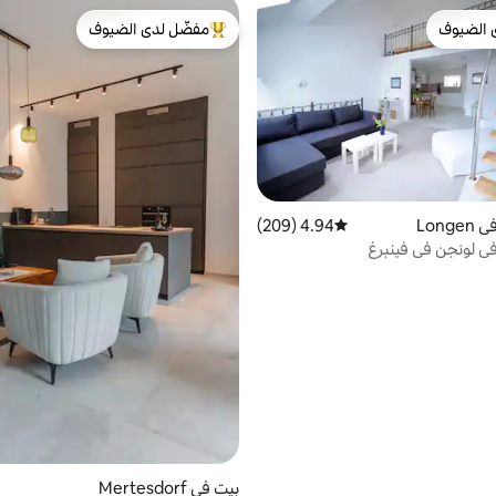
 الضيوف
مفضّل لدى الضيوف
 الضيوف
من أبرز البيوت المفضّلة لدى الضيوف
Long
4.94 (209)
متوسط التقييم 4.94 من 5، 209 مراجعات
ي لونجن في فينبرغ
بيت في Mertesdorf