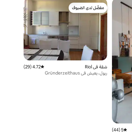
مفضّل لدى الضيوف
مفضّل لدى الضيوف
شقة في Riol
4.72 (29)
متوسط التقييم 4.72 من 5، 29 مراجعات
ريول، يعيش في Gründerzeithaus
5 (44)
متوسط التقييم 5 من 5، 44 مراجعات