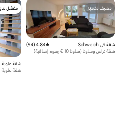
مضيف متميّز
مفضّل لدى
مضيف متميّز
مفضّل لدى
شقة في Schweich
4.84 (94)
متوسط التقييم 4.84 من 5، 94 مراجعات
شقة تراس وساونا (ساونا 10 € رسوم إضافية)
شقة علوية في en
شقة علوية ف