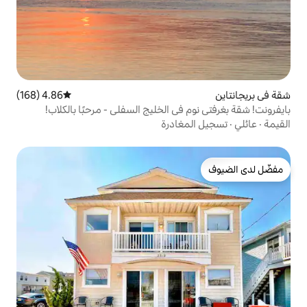
4.86 (168)
متوسط التقييم 4.86 من 5، 168 مراجعات
ي الخليج السفلي - مرحبًا بالكلاب!
غادرة