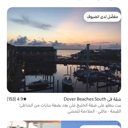
4.9 (153)
متوسط التقييم 4.9 من 5، 153 مراجعات
 على بعد بضعة بنايات من الشاطئ
للمشي