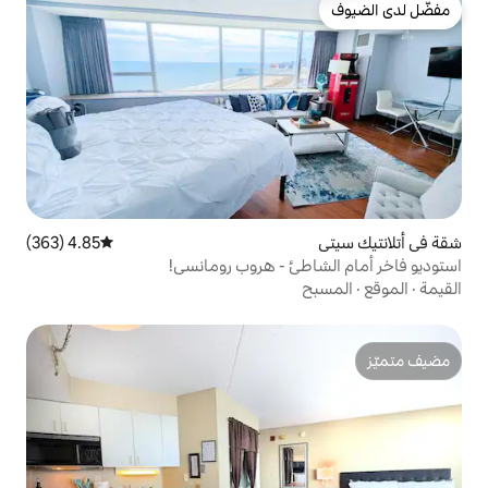
4.85 (363)
متوسط التقييم 4.85 من 5، 363 مراجعات
ئ - هروب رومانسي!