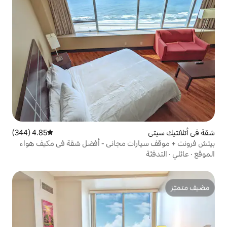
4.85 (344)
متوسط التقييم 4.85 من 5، 344 مراجعات
ات مجاني - أفضل شقة في مكيف هواء