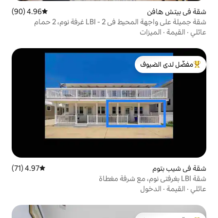
4.96 (90)
متوسط التقييم 4.96 من 5، 90 مراجعات
فة نوم، 2 حمام
لدى الضيوف
4.97 (71)
متوسط التقييم 4.97 من 5، 71 مراجعات