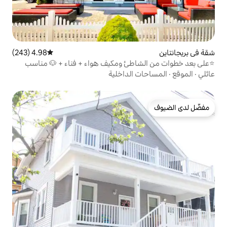
4.98 (243)
متوسط التقييم 4.98 من 5، 243 مراجعات
اطئ ومكيف هواء + فناء + 🐶 مناسب
الداخلية