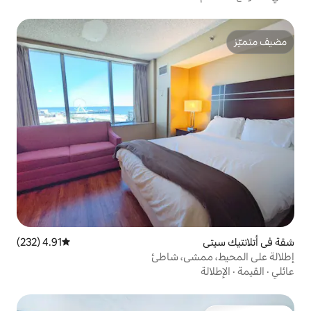
4.91 (232)
متوسط التقييم 4.91 من 5، 232 مراجعات
ى، شاطئ