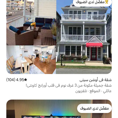
لدى الضيوف
4.95 (104)
متوسط التقييم 4.95 من 5، 104 مراجعات