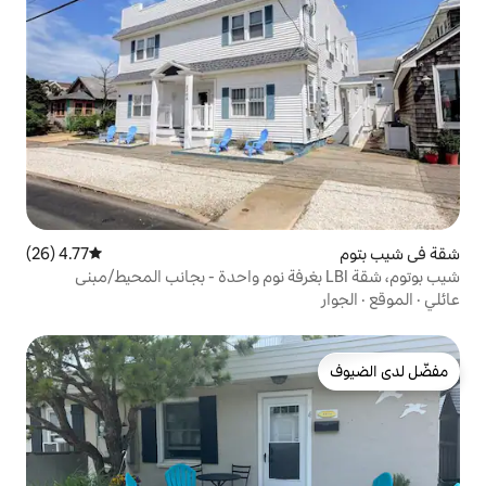
4.77 (26)
متوسط التقييم 4.77 من 5، 26 مراجعات
وم، شقة LBI بغرفة نوم واحدة - بجانب المحيط/مبنى