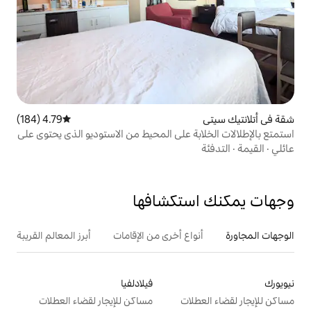
4.79 (184)
متوسط التقييم 4.79 من 5، 184 مراجعات
 على المحيط من الاستوديو الذي يحتوي على
تكشافها
ع أخرى من الإقامات
أبرز المعالم القريبة
فيلادلفيا
ت
مساكن للإيجار لقضاء العطلات