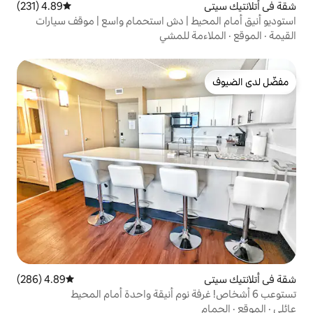
4.89 (231)
متوسط التقييم 4.89 من 5، 231 مراجعات
ط | دش استحمام واسع | موقف سيارات
 للمشي
4.89 (286)
متوسط التقييم 4.89 من 5، 286 مراجعات