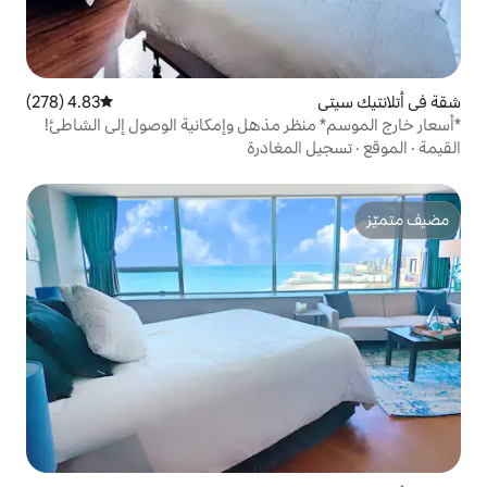
4.83 (278)
متوسط التقييم 4.83 من 5، 278 مراجعات
ر مذهل وإمكانية الوصول إلى الشاطئ!
مغادرة