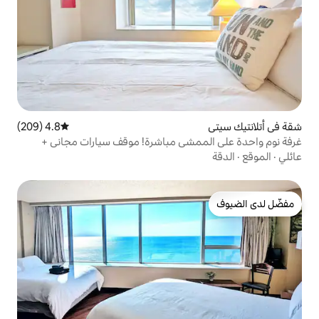
4.8 (209)
متوسط التقييم 4.8 من 5، 209 مراجعات
شى مباشرة! موقف سيارات مجاني +