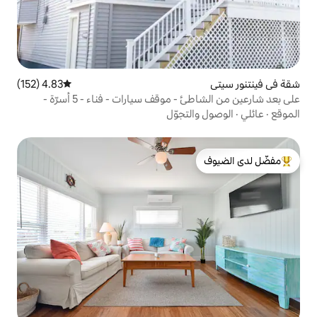
4.83 (152)
متوسط التقييم 4.83 من 5، 152 مراجعات
على بعد شارعين من الشاطئ - موقف سيارات - فناء - 5 أسرّة -
تجوّل
لدى الضيوف