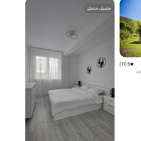
مضيف متميّز
مضيف متميّز
5 (11)
متوسط التقييم 5 من 5، 11 مراجعات
من