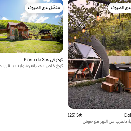
دى الضيوف
مفضّل لدى الضيوف
بيوت المفضّلة لدى الضيوف
مفضّل لدى الضيوف
كوخ في Pianu de Sus
كوخ خاص • حديقة وشواية • بالقرب 
ترانسالبينا
5 (25)
متوسط التقييم 5 من 5، 25 مراجعات
ة بالقرب من النهر مع حوض
ورو تحت النجوم