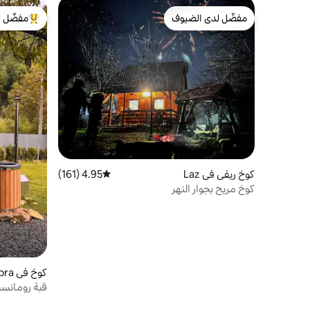
مفضّل لدى الضيوف
مفضّل ل
مفضّل لدى الضيوف
من أبرز ال
كوخ ريفي في Laz
4.95 (161)
متوسط التقييم 4.95 من 5، 161 مراجعات
كوخ مريح بجوار النهر
كوخ في Dobra
قبة رومانسي
استحمام أوف