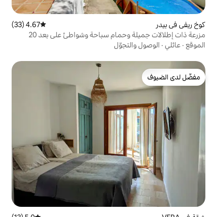
4.67 (33)
متوسط التقييم 4.67 من 5، 33 مراجعات
مزرعة ذات إطلالات جميلة وحمام سباحة وشواطئ على بعد 20
تجوّل