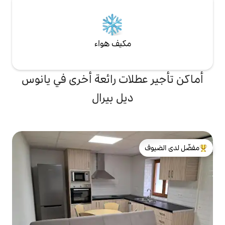
مكيف هواء
لات رائعة أخرى في يانوس
ديل بيرال
لدى الضيوف