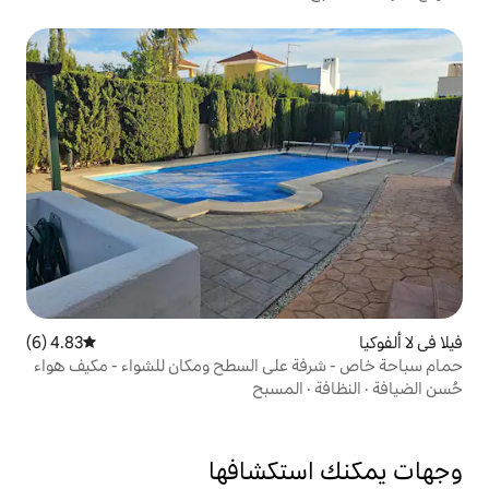
4.83 (6)
متوسط التقييم 4.83 من 5، 6 مراجعات
على السطح ومكان للشواء - مكيف هواء
لمسبح
تكشافها