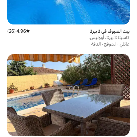
4.96 (26)
متوسط التقييم 4.96 من 5، 26 مراجعات