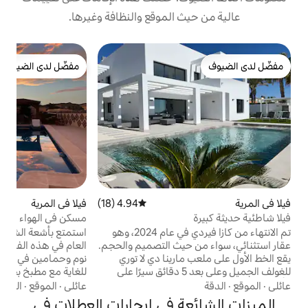
 الموقع والنظافة وغيرها.
ش
مفضّل لدى الضيوف
غ
مفضّل لدى الضيوف
ف
ا
ع
م
م
ا
4.94 (18)
متوسط التقييم 4.94 من 5، 18 مراجعات
فيلا في المرية
4.94 (35)
متوسط التقييم 4.94 من 5، 35 مراجعات
ل
مسكن في الهواء الطلق مع حمام سباحة خاص
تم الانتهاء من كازا فيردي في عام 2024، وهو
استمتع بأشعة الشمس الإسبانية على مدار
حيث التصميم والحجم.
العام في هذه الفيلا المذهلة المكونة من 3 غرف
ارينا دي لا توري
نوم وحمامين في أربلوياس. يوجد مسبح خاص
للغولف الجميل وعلى بعد 5 دقائق سيرًا على
للغاية مع مطبخ بجانب المسبح وفرن شواء
 الجميلة. يحتوي
وبيتزا، مثالي لتناول الطعام في الهواء الطلق. توفر
عائلي
·
الموقع
·
الجوار
البيت على 5 غرف نوم كبيرة و 5.5 حمام ومساحة
الجبال البعيدة منظرًا مثاليًا. يمكنك الاستمتاع
ة في إيجارات العطلات في