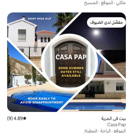
4.89 (9)
متوسط التقييم 4.89 من 5، 9 مراجعات