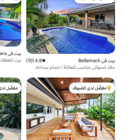
مفضّل لدى الضيوف
من أبرز ال
بيت في Marrara
بيت للعطلا
بيت في Bellamack
4.8 (10)
متوسط التقييم 4.8 من 5، 10 مراجعات
ملاذ استوائي مناسب للعائلة | حمام سباحة،
يتسع لـ 8 أشخاص
مفضّل لدى الضيوف
مفضّل لدى
من أبرز البيوت المفضّلة لدى الضيوف
مفضّل لدى