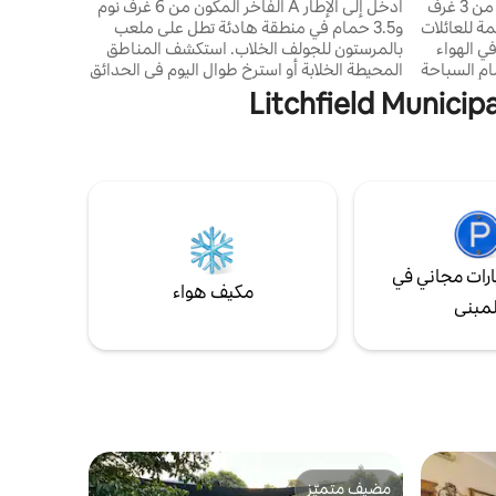
جولف!
✨استرخِ بأناقة في هذا الملاذ المكون من 3 غرف
ادخل إلى الإطار A الفاخر المكون من 6 غرف نوم
نحن نعلم أ
ثًا في زوكولي✨ مصممة للعائلات
و3.5 حمام في منطقة هادئة تطل على ملعب
ي الهواء
بالمرستون للجولف الخلاب. استكشف المناطق
ام السباحة
المحيطة الخلابة أو استرخ طوال اليوم في الحدائق
هد أحدث
المذهلة بجوار حمام السباحة في المياه المالحة
 للوالدين
والرصيف الخاص. ✔ 6 غرف نوم مريحة تصميم ✔
الطعام
مفتوح المعيشة ✔ مطبخ مجهز بالكامل ✔ في
ه. يقع هذا
الهواء الطلق (حمام سباحة بمياه مالحة ومنتجع
ي ضاحية هادئة على بعد 25 دقيقة فقط
صحي، سطح، شواء، صالات، طعام، طاولة حمام
 والمطار،
سباحة) تلفزيونات ✔ ذكية لميزات✔ الأطفال واي
فاي✔ عالي السرعة ✔ مكتب ✔ مجاني شاهد
المزيد أدناه!
رات مجاني في
مكيف هواء
لمبنى
مضيف متميّز