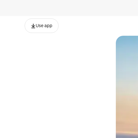
Use app