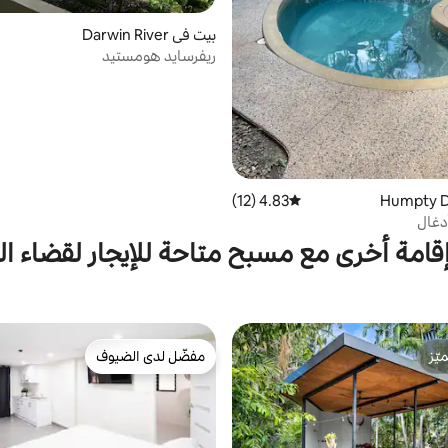
بيت في Darwin River
ريفرسايد هومستيد
4.83 (12)
متوسط التقييم 4.83 من 5، 12 مراجعات
أدغال
قامة أخرى مع مسبح متاحة للإيجار لقضاء ا
ّز
مفضّل لدى الضيوف
ّز
مفضّل لدى الضيوف