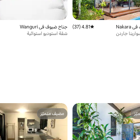
Nakar
4.81 (37)
متوسط التقييم 4.81 من 5، 37 مراجعات
جناح ضيوف في Wanguri
وارينا جاردن
شقة استوديو استوائية
ّز
مضيف متميّز
ّز
مضيف متميّز