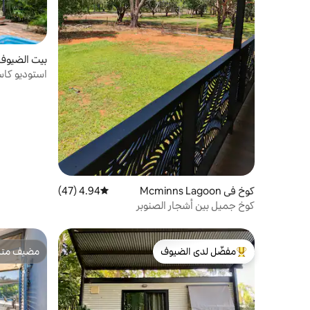
بيت الضيوف في a
استوديو كاس
كوخ في Mcminns Lagoon
4.94 (47)
متوسط التقييم 4.94 من 5، 47 مراجعات
كوخ جميل بين أشجار الصنوبر
مفضّل لدى الضيوف
مضيف متمي
من أبرز البيوت المفضّلة لدى الضيوف
مضيف متمي