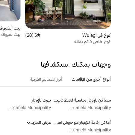
بيت الضيوف في i
بيت ضيوف ا
كوخ في Wulagi
5 (28)
متوسط التقييم 5 من 5، 28 مراجعات
كوخ خاص قائم بذاته
وجهات يمكنك استكشافها
أنواع أخرى من الإقامات
أبرز المعالم القريبة
مساكن للإيجار مناسبة لاصطحاب الحيوانات الأليفة
بيوت للإيجار
Litchfield Municipality
Litchfield Municipality
أماكن إقامة للإيجار مع حوض استحمام ساخن
عرض المزيد
Litchfield Municipality