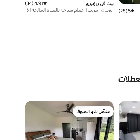
بيت في روزبيري
4.91 (34)
متوسط التقييم 4.91 من 5، 34 مراجعات
روزبيري ريتريت | حمام سباحة بالمياه المالحة | 5
5 (28)
متوسط التقييم 5 من 5، 28 مراجعات
غرف نوم
لعطلات
مفضّل لدى الضيوف
مفضّل لدى الضيوف