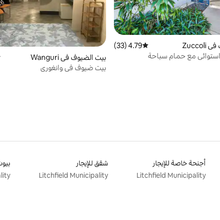
Zuccol
4.79 (33)
متوسط التقييم 4.79 من 5، 33 مراجعات
ستوائي مع حمام سباحة
بيت الضيوف في Wanguri
م
بيت ضيوف في وانغوري
أجنحة خاصة للإيجار
شقق للإيجار
بيوت
lity
Litchfield Municipality
Litchfield Municipality