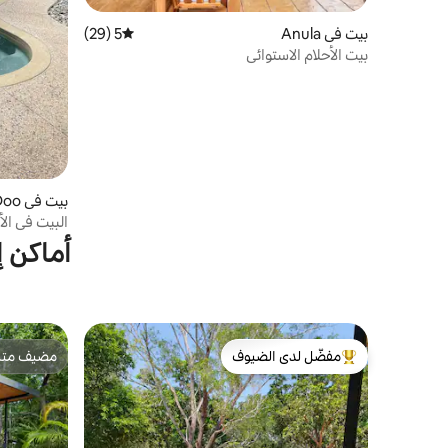
بيت في Anula
5 (29)
متوسط التقييم 5 من 5، 29 مراجعات
بيت الأحلام الاستوائي
بيت في Humpty Doo
البيت في ال
أماكن إ
مفضّل لدى الضيوف
مضيف متمي
من أبرز البيوت المفضّلة لدى الضيوف
مضيف متمي