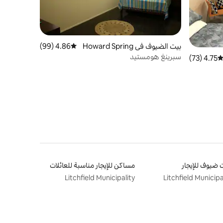
بيت الضيوف في Howard Spring
4.86 (99)
متوسط التقييم 4.86 من 5، 99 مراجعات
s
سبرينغ هومستيد
4.75 (73)
توسط التقييم 4.75 من 5، 73 مراجعات
 ضيوف للإيجار
مساكن للإيجار مناسبة للعائلات
Litchfield Municipality
Litchfield Municipa