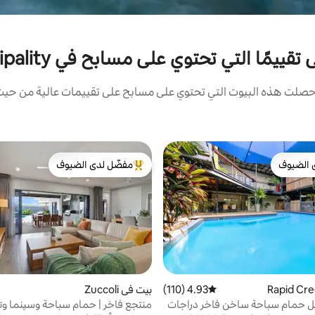
ًا التي تحتوي على مسابح في Litchfield Municipality
صلت هذه البيوت التي تحتوي على مسابح على تقييمات عالية من حيث ا
 الضيوف
مفضّل لدى الضيوف
 الضيوف
من أبرز البيوت المفضّلة لدى الضيوف
4.93 (110)
متوسط التقييم 4.93 من 5، 110 مراجعات
بيت في Zuccoli
يل حمام سباحة ساخن فاخر دراجات
منتجع فاخر | حمام سباحة وسينما وت