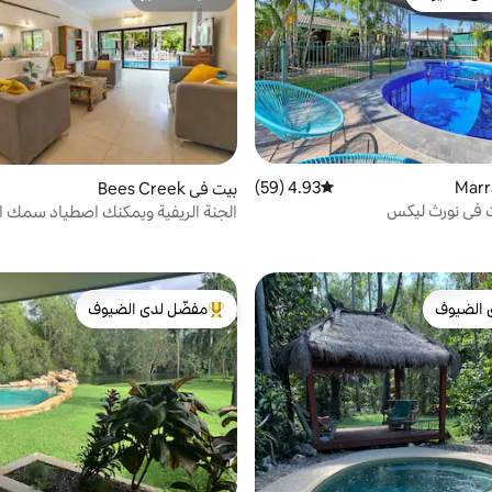
بيوت المفضّلة لدى الضيوف
مضيف متميّز
4.93 (59)
متوسط التقييم 4.93 من 5، 59 مراجعات
بيت في Bees Creek
ت في نورث ليكس
الجنة الريفية ويمكنك اصطياد سمك الب
الموقع!
 الضيوف
مفضّل لدى الضيوف
 الضيوف
من أبرز البيوت المفضّلة لدى الضيوف