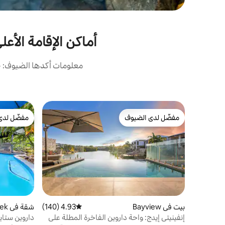
أماكن الإقامة الأعلى تقييم
معلومات أكدها الضيوف: ح
مفضّل لدى الضيوف
مفضّل لدى
مفضّل لدى الضيوف
مفضّل لدى
بيت في Bayview
4.93 (140)
متوسط التقييم 4.93 من 5، 140 مراجعات
شقة في Rapid Creek
إنفينيتي إيدج: واحة داروين الفاخرة المطلة على
داروين ستا