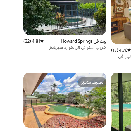
مضيف متميّز
بيت في Howard Springs
4.81 (32)
متوسط التقييم 4.81 من 5، 32 مراجعات
هروب استوائي في هوارد سبرينغز
4.76 (17)
متوسط التقييم 4.76 من 5، 17 مراجعات
ارا في
مضيف متميّز
مضيف متميّز