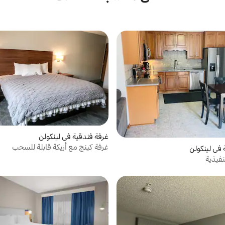
غرفة فندقية في لينكولن
غرفة كينج مع أريكة قابلة للسحب
 في لينكولن
فيذية