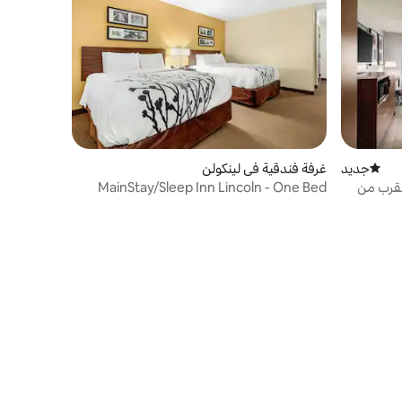
جديد
مكان إقامة جديد
غرفة فندقية في لينكولن
AmericInn Lincol | بالقرب من
MainStay/Sleep Inn Lincoln - One Bed