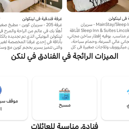
 في لينكولن
غرفة فندقية في لينكولن
م
MainStay/Sle - سريران
غرفة 205 - سريران كوين - مطبخ صغي
المدخنين
يوفر فندق Sleep Inn & Suites Lincoln الأناقة
أهلًا بك في عالم من الراحة والمرح ف
ر مناسب. بوفيه إفطار ساخن مجاني،
اني عالي السرعة، وحمام سباحة،
بأناقة في إحدى غرفنا المخصصة لغير 
ن ميكروويف وثلاجات صغيرة في كل
والتي تتميز بسرير بحجم كوين مع وسائ
أعمال، ومركز لياقة بدنية، وبياضات
وواي فاي مجاني، ومكتب عملي، وحم
الميزات الرائجة في الفنادق في لنكن
فندقنا في موقع مناسب للعديد من
أنيق. بالإضافة إلى ذلك، يمكنك طهي
لن السياحية، ويمكن الوصول إليه
باستخدام موقد كهربائي ومستلزمات 
بسهولة عبر الطريق السريع Interstate 80
مثل ثلاجة مع فريزر وميكروويف. مثالي 
والطرق السريعة 6 و34 و77. انفصل عن جميع
أو الأزواج أو المسافرين بغرض العمل ا
متع بلعبة من ألعابهم اللوحية
يبحثون عن الراحة والملائمة.
لعاب الرمي/التصويب أو البلياردو أو
.
موقف سيا
ي
مسبح
ا
فنادق مناسبة للعائلات