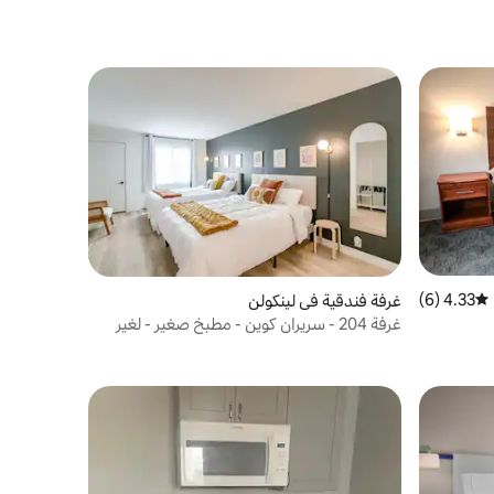
4.33 (6)
متوسط التقييم 4.33 من 5، 6 مراجعات
غرفة فندقية في لينكولن
غرفة 204 - سريران كوين - مطبخ صغير - لغير
المدخنين