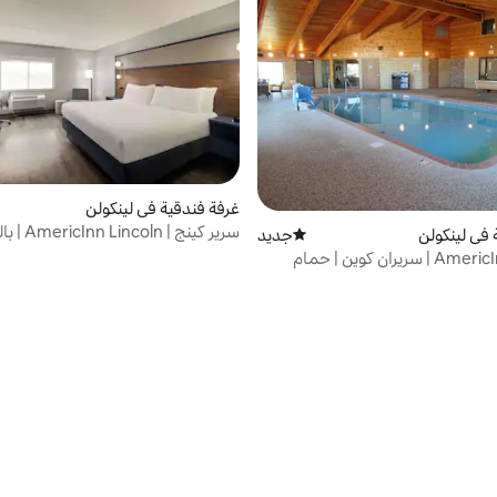
غرفة فندقية في لينكولن
سرير كينج | n
 في لينكولن
جديد
مكان إقامة جديد
الملعب
AmericInn Lincoln | سريران كوين | حمام
ي