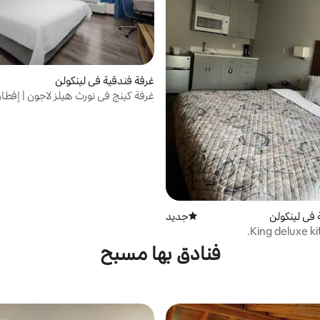
غرفة فندقية في لينكولن
غرفة كينج في نورث هيلز لاجون | إفطار
ألعاب رياضية
 في لينكولن
جديد
مكان إقامة جديد
King deluxe ki
فنادق بها مسبح