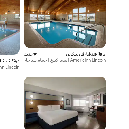
غرفة فندقية في لينكولن
جديد
مكان إقامة جديد
AmericInn Lincoln | سرير كينج | حمام سباحة
غرفة فندقية
داخلي
سباحة داخل