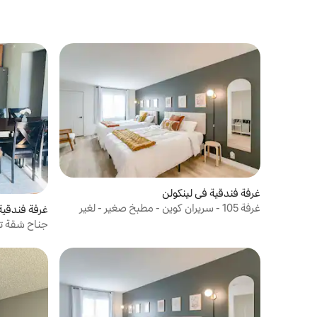
غرفة فندقية في لينكولن
غرفة 105 - سريران كوين - مطبخ صغير - لغير
غرفة فندقية
المدخنين
جناح شقة تن