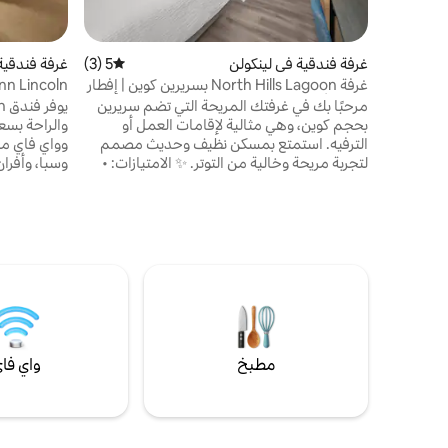
غرفة فندقية في لينكولن
5 (3)
متوسط التقييم 5 من 5، 3 مراجعات
غرفة فندقية
غرفة North Hills Lagoon بسريرين كوين | إفطار
ep Inn Lincoln
وصالة ألعاب رياضية
مرحبًا بك في غرفتك المريحة التي تضم سريرين
بحجم كوين، وهي مثالية لإقامات العمل أو
والراحة بسع
الترفيه. استمتع بمسكن نظيف وحديث مصمم
وواي فاي مج
لتجربة مريحة وخالية من التوتر. ✨ الامتيازات: •
وسبا، وأفرا
🛏️ سريران كوين • ❄️ مكيف الهواء • واي فاي 📶
غرفة، ومركز 
مجاني • 📺 التلفزيون • 🧊 ثلاجة صغيرة
فاخرة. يقع 
وميكروويف • 💼 مساحة عمل مخصصة •
معالم لينكو
الوصول إلى 💪 صالة الألعاب الرياضية • 🍳 إفطار
مجاني • 🚗 موقف سيارات مجاني في الموقع
استرخ واستمتع بإقامة مريحة في لينكولن، على
أجهزتك واست
بعد دقائق فقط من أفضل المعالم السياحية
العديدة أو أ
وجامعة نبراسكا وميموريال ستاديوم. 🏙️
تنس الطاولة
مطبخ
واي فا