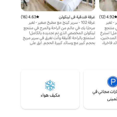
4.92 (12)
توسط التقييم 4.92 من 5، 12 مراجعات
غرفة فندقية في لينكولن
4.63 (16)
متوسط التقييم 4.63 من 5، 16 مراجعات
غرفة فندقية
ر - لغير
غرفة 102 - سرير كينج مع مطبخ صغير - لغير
غرفة 103 - كينج مع مطبخ صغير - لغير المدخنين
المدخنين
ي منتجع
مرحبًا بك في عالم من الراحة والمرح في منتجع
مرحبًا بك ف
لينكولن البوتيكي الذي تم تجديده بالكامل! استرخِ
لينكولن المخصص الذي تم تجديده بالكامل!
لينكولن ال
المدخنين،
استمتع بالراحة الأنيقة وأنت تغرق في سرير مريح
استمتع بالر
د فاخرة،
بحجم كبير مع وسائد كبيرة الحجم. ابق على
بحجم كبير 
ام عصري
اتصال من خلال واي فاي مجاني، وقم بإعداد
اتصال من خ
 وجبة لذيذة
وجبة سريعة على سطح الموقد الكهربائي
وجبة سريعة
المطبخ،
ومستلزمات المطبخ. مع حمام أنيق، وماكينة
ومستلزمات 
للعائلات
تحضير القهوة أحادية الخدمة، ومكتب عملي،
تحضير القه
لذين
وثلاجة عمودية صغيرة مع ثلاجة، فإن مزيجك
وثلاجة عمو
المثالي من الاسترخاء والإنتاجية جاهز وينتظر.
المثالي من 
رات مجاني في
مكيف هواء
لمبنى