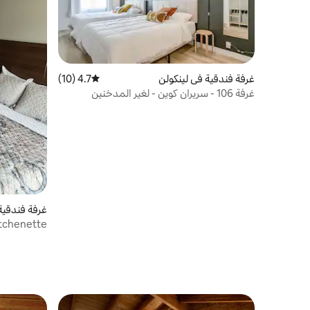
غرفة فندقية في لينكولن
4.7 (10)
متوسط التقييم 4.7 من 5، 10 مراجعات
غرفة 106 - سريران كوين - لغير المدخنين
غرفة فندقية
tchenette.