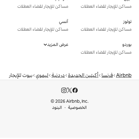
ت
مساكن للإيجار لقضاء العطلات
آنسي
ت
مساكن للإيجار لقضاء العطلات
عرض المزيد
ت
الجديدة
دردنية
ليموي
بيوت للإيجار
© 2026 Airbnb, I
خصوصية
البنود