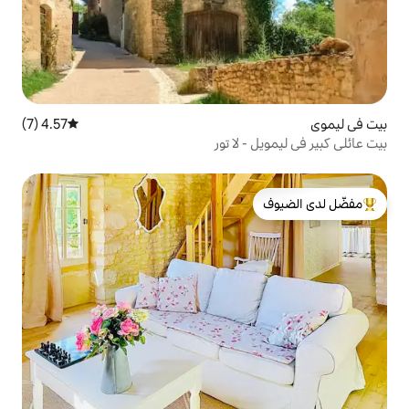
4.57 (7)
متوسط التقييم 4.57 من 5، 7 مراجعات
لا تور
لدى الضيوف