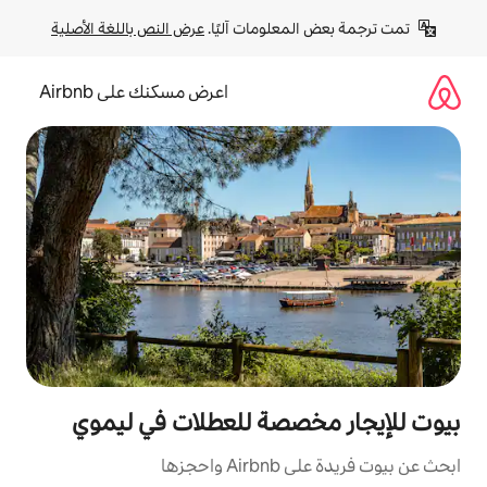
لومات آليًا. 
عرض النص باللغة الأصلية
اعرض مسكنك على Airbnb
صصة للعطلات في ليموي
زها