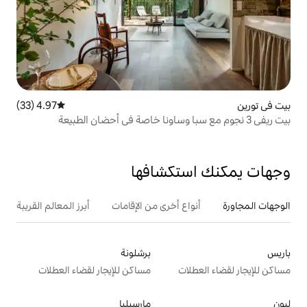
4.97 (33)
متوسط التقييم 4.97 من 5، 33 مراجعات
تكشافها
ع أخرى من الإقامات
أبرز المعالم القريبة
برشلونة
ت
مساكن للإيجار لقضاء العطلات
مارسيليا