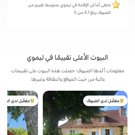
مة في ليموي بمتوسط تقييم من
على تقييمًا في ليموي
ف: حصلت هذه البيوت على تقييمات
 الموقع والنظافة وغيرها.
ب
مفضّل لدى الضيوف
ح
لدى الضيوف
من أبرز البيوت المفضّلة لدى الضيوف
س
ب
ا
س
م