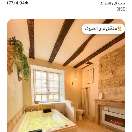
4.94 (77)
متوسط التقييم 4.94 من 5، 77 مراجعات
لدى الضيوف