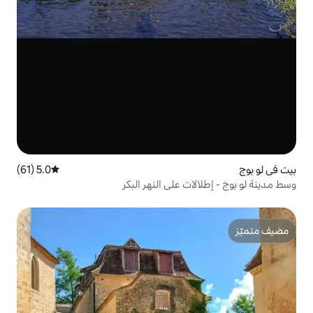
5.0 (61)
متوسط التقييم 5.0 من 5، 61 مراجعات
 على النهر البكر