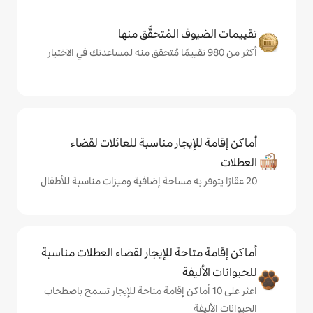
المُتحقَّق منها
يجار مناسبة للعائلات لقضاء
حة للإيجار لقضاء العطلات مناسبة
ة
ى 10 أماكن إقامة متاحة للإيجار تسمح باصطحاب