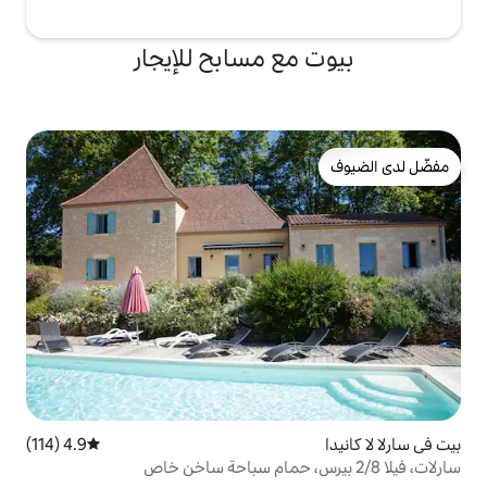
ع مسابح للإيجار
4.9 (114)
متوسط التقييم 4.9 من 5، 114 مراجعات