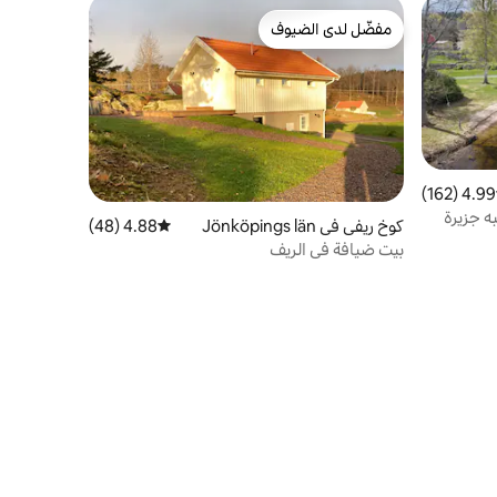
مفضّل لدى الضيوف
مفضّل لدى الضيوف
4.99 (162)
 التقييم 4.99 من 5، 162 مراجعات
ه جزيرة
كوخ ريفي في Jönköpings län
4.88 (48)
متوسط التقييم 4.88 من 5، 48 مراجعات
بيت ضيافة في الريف