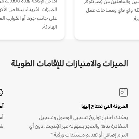
أماكن الإقامة هذه بالعديد م
ين والعاملين عن بُعد تتوفر
الميزات الفريدة، بدءًا من الأك
كة واي فاي ومساحات عمل
على جانب جرف أو القوارب الس
ة.
الهادئة.
الميزات والامتيازات للإقامات الطويلة
المرونة التي تحتاج إليها
أس
يمكنك اختيار تواريخ تسجيل الوصول وتسجيل
أس
المغادرة بدقة والحجز بسهولة عبر الإنترنت، دون أي
شه
التزام إضافي أو تقديم مستندات ورقية.*