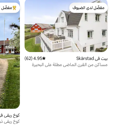
مفضّل لدى الضيوف
مفضّل ل
مفضّل لدى الضيوف
من أبرز ال
بيت في Skärstad
4.95 (62)
متوسط التقييم 4.95 من 5، 62 مراجعات
مساكن من القرن الماضي مطلة على البحيرة
كوخ ريفي في anås
كوخ ريفي ذو