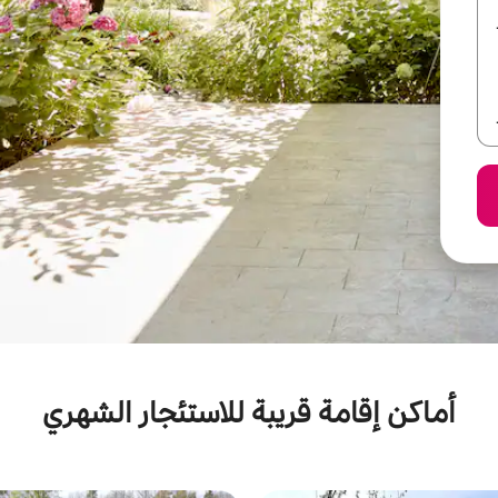
أماكن إقامة قريبة للاستئجار الشهري