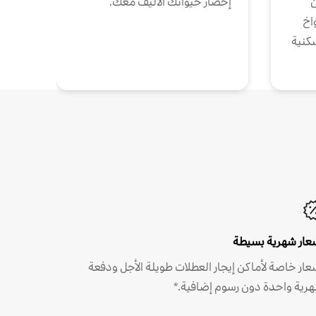
ن
إحضار حيوانك الأليف معك.
واخ
كنية
عار شهرية بسيطة
عار خاصة لأماكن إيجار العطلات طويلة الأجل ودفعة
رية واحدة دون رسوم إضافية.*