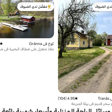
دى الضيوف
مفضّل لدى الضيوف
بيوت المفضّلة لدى الضيوف
من أبرز البيوت المفضّلة لدى الضيوف
كوخ في Gränna
متوسط
ملاذ منعزل على ضفاف البحيرة في شب
خاصة
Tr
4.95 (104)
متوسط التقييم 4.95 من 5، 104 مراجعات
 سحر قديم في بيئة المزرعة
وسائل الراحة المنزلية وأسعار شهرية رائعة