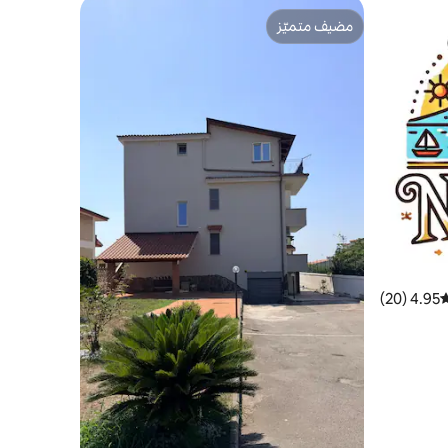
مضيف متميّز
مضيف متميّز
4.95 (20)
وسط التقييم 4.95 من 5، 20 مراجعات