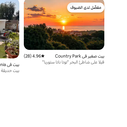
مفضّل لدى الضيوف
مفضّل لدى الضيوف
بيت صغير في Country Park
4.96 (28)
متوسط التقييم 4.96 من 5، 28 مراجعات
فيلا على شاطئ البحر "توتا ناتا ستوريا"
بيت في Giugliano in Campania
بيت حديقة