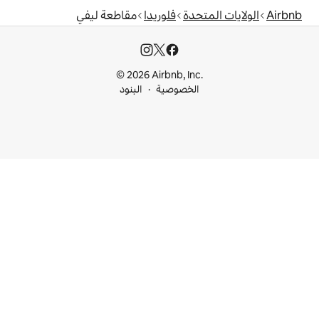
دة
فلوريدا
مقاطعة ليفي
© 2026 Airbnb, I
خصوصية
البنود