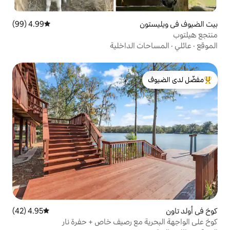
4.99 (99)
متوسط التقييم 4.99 من 5، 99 مراجعات
الداخلية
لدى الضيوف
4.95 (42)
متوسط التقييم 4.95 من 5، 42 مراجعات
مع رصيف خاص + حفرة نار